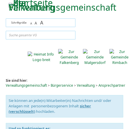
Zum Inhalt
,
zur Navigation
oder
zur Startseite
springen.
A
Schriftgröße
A
A
suchen
Sie sind hier:
Verwaltungsgemeinschaft
>
Bürgerservice
>
Verwaltung
>
Ansprechpartner
Sie können an jede(n) Mitarbeiter(in) Nachrichten und/ oder
Anlagen mit personenbezogenem Inhalt
sicher
(verschlüsselt)
hochladen.
Und so funktioniert es: