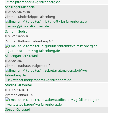
timo.pfrombeck@vg-falkenberg.de
Schillinger Michaela
08727 9676040
Kinderkrippe Falkenberg
leitung@kikri-falkenberg.de
Schraml Gudrun
08727 9604-16
Rathaus Falkenberg N 1
gudrun.schraml@vg-falkenberg.de
Siebengartner Stefanie
09954 307
Rathaus Malgersdorf
sekretariat.malgersdorf@vg-falkenberg.de
Stadlbauer Walter
08727 9604-30
Altbau - A 5
walter.stadlbauer@vg-falkenberg.de
Steiger Gertraud