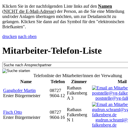
Klicken Sie in der nachfolgenden Liste links auf den
Namen
(
NICHT die E-Mail-Adresse
) der Person, an die Sie eine Mitteilung
und/oder Anlagen übertragen möchten, um zur Detailansicht zu
gelangen. Klicken Sie dann auf das Symbol für den "elektronischen
Briefkasten".
drucken
nach oben
Mitarbeiter-Telefon-Liste
Telefonliste der Mitarbeiter/innen der Verwaltung
Name
Telefon
Zimmer
Mail
Rathaus
Ganghofer Martin
08727
Falkenberg
Erster Bürgermeister
9604-12
A 3
poststelle@vg-fal
Rathaus
Fisch Otto
08727
Falkenberg
Erster Bürgermeister
9604-16
N 1
gudrun.schraml@
falkenberg.de