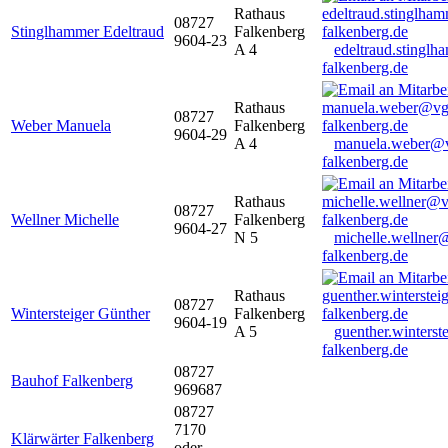
Rathaus
08727
Stinglhammer Edeltraud
Falkenberg
9604-23
A 4
edeltraud.stingl
falkenberg.de
Rathaus
08727
Weber Manuela
Falkenberg
9604-29
A 4
manuela.weber@
falkenberg.de
Rathaus
08727
Wellner Michelle
Falkenberg
9604-27
N 5
michelle.wellner
falkenberg.de
Rathaus
08727
Wintersteiger Günther
Falkenberg
9604-19
A 5
guenther.winters
falkenberg.de
08727
Bauhof Falkenberg
969687
08727
7170
Klärwärter Falkenberg
oder