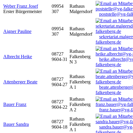
Weber Franz Josef
09954
Rathaus
Erster Bürgermeister
307
Malgersdorf
poststelle@vg-fal
09954
Rathaus
Aigner Pauline
307
Malgersdorf
sekretariat.malge
falkenberg.de
Rathaus
08727
Albrecht Heike
Falkenberg
9604-31
heike.albrecht@v
N 3
falkenberg.de
Rathaus
08727
Attenberger Beate
Falkenberg
9604-27
A 1
beate.attenberge
falkenberg.de
Rathaus
08727
Bauer Franz
Falkenberg
9604-22
A 2
franz.bauer@vg-f
Rathaus
08727
Bauer Sandra
Falkenberg
9604-18
sandra.bauer@vg
A 1
falkenberg.de