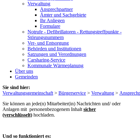
Verwaltung
Ansprechpartner
Ämter und Sachgebiete
Ihr Anliegen
Formulare
Notrufe - Defibrillatoren - Rettungstreffpunkte -
Störungsnummern
Ver- und Entsorgung
Behörden und Institutionen
Satzungen und Verordnungen
Carsharing-Service
Kommunale Wärmeplanung
Über uns
Gemeinden
Sie sind hier:
Verwaltungsgemeinschaft
>
Bürgerservice
>
Verwaltung
>
Ansprechp
Sie können an jede(n) Mitarbeiter(in) Nachrichten und/ oder
Anlagen mit personenbezogenem Inhalt
sicher
(verschlüsselt)
hochladen.
Und so funktioniert es: