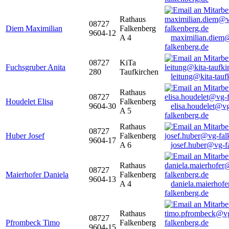
Rathaus
08727
Diem Maximilian
Falkenberg
9604-12
A 4
maximilian.diem
falkenberg.de
08727
KiTa
Fuchsgruber Anita
280
Taufkirchen
leitung@kita-tauf
Rathaus
08727
Houdelet Elisa
Falkenberg
9604-30
elisa.houdelet@v
A 5
falkenberg.de
Rathaus
08727
Huber Josef
Falkenberg
9604-17
A 6
josef.huber@vg-f
Rathaus
08727
Maierhofer Daniela
Falkenberg
9604-13
A 4
daniela.maierhof
falkenberg.de
Rathaus
08727
Pfrombeck Timo
Falkenberg
9604-15