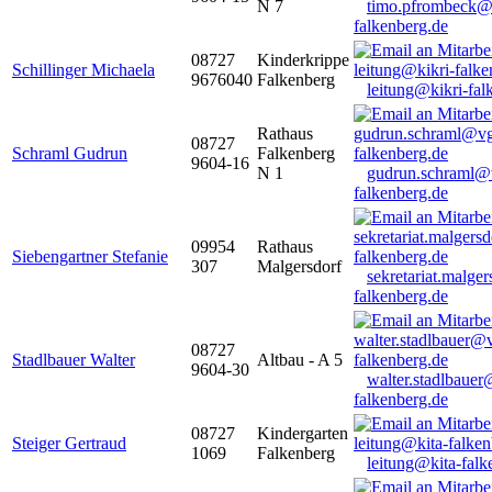
N 7
timo.pfrombeck@
falkenberg.de
08727
Kinderkrippe
Schillinger Michaela
9676040
Falkenberg
leitung@kikri-fal
Rathaus
08727
Schraml Gudrun
Falkenberg
9604-16
N 1
gudrun.schraml@
falkenberg.de
09954
Rathaus
Siebengartner Stefanie
307
Malgersdorf
sekretariat.malge
falkenberg.de
08727
Stadlbauer Walter
Altbau - A 5
9604-30
walter.stadlbaue
falkenberg.de
08727
Kindergarten
Steiger Gertraud
1069
Falkenberg
leitung@kita-falk