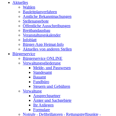
Aktuelles
Wahlen
Bauleitplanverfahren
Amtliche Bekanntmachungen
Stellenangebote
Öffentliche Ausschreibungen
Breitbandausbau
Veranstaltungskalender
Infoblatt
Bürger-App Heimat-Info
Aktuelles von anderen Stellen
Bürgerservice
Bürgerservice ONLINE
Verwaltungsgliederung
Melde- und Passwesen
Standesamt
Bauamt
Fundbüro
Steuern und Gebühren
Verwaltung
Ansprechpartner
Ämter und Sachgebiete
Ihr Anliegen
Formulare
Notrufe - Defibrillatoren - Rettungstreffpunkte -