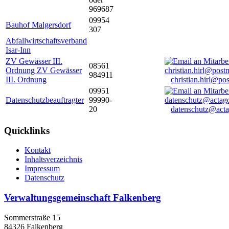
969687
09954
Bauhof Malgersdorf
307
Abfallwirtschaftsverband
Isar-Inn
ZV Gewässer III.
08561
Ordnung ZV Gewässer
984911
III. Ordnung
christian.hirl@po
09951
Datenschutzbeauftragter
99990-
20
datenschutz@acta
Quicklinks
Kontakt
Inhaltsverzeichnis
Impressum
Datenschutz
Verwaltungsgemeinschaft Falkenberg
Sommerstraße 15
84326 Falkenberg