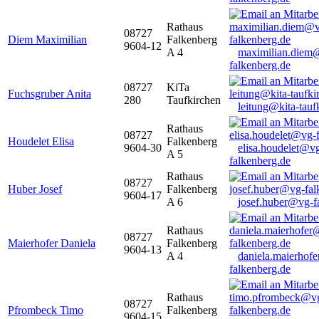
Rathaus
08727
Diem Maximilian
Falkenberg
9604-12
A 4
maximilian.diem
falkenberg.de
08727
KiTa
Fuchsgruber Anita
280
Taufkirchen
leitung@kita-tauf
Rathaus
08727
Houdelet Elisa
Falkenberg
9604-30
elisa.houdelet@v
A 5
falkenberg.de
Rathaus
08727
Huber Josef
Falkenberg
9604-17
A 6
josef.huber@vg-f
Rathaus
08727
Maierhofer Daniela
Falkenberg
9604-13
A 4
daniela.maierhof
falkenberg.de
Rathaus
08727
Pfrombeck Timo
Falkenberg
9604-15