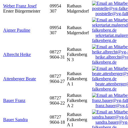
Weber Franz Josef
09954
Rathaus
Erster Bürgermeister
307
Malgersdorf
poststelle@vg-fal
09954
Rathaus
Aigner Pauline
307
Malgersdorf
sekretariat.malge
falkenberg.de
Rathaus
08727
Albrecht Heike
Falkenberg
9604-31
heike.albrecht@v
N 3
falkenberg.de
Rathaus
08727
Attenberger Beate
Falkenberg
9604-27
A 1
beate.attenberge
falkenberg.de
Rathaus
08727
Bauer Franz
Falkenberg
9604-22
A 2
franz.bauer@vg-f
Rathaus
08727
Bauer Sandra
Falkenberg
9604-18
sandra.bauer@vg
A 1
falkenberg.de