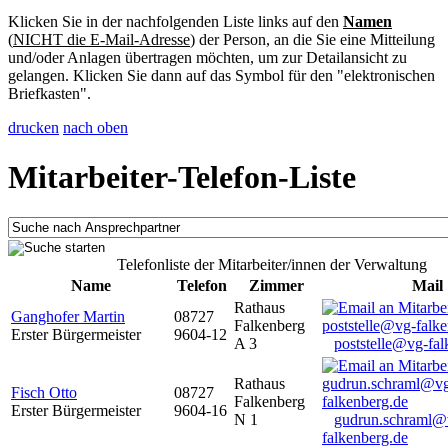
Klicken Sie in der nachfolgenden Liste links auf den
Namen
(
NICHT die E-Mail-Adresse
) der Person, an die Sie eine Mitteilung
und/oder Anlagen übertragen möchten, um zur Detailansicht zu
gelangen. Klicken Sie dann auf das Symbol für den "elektronischen
Briefkasten".
drucken
nach oben
Mitarbeiter-Telefon-Liste
Telefonliste der Mitarbeiter/innen der Verwaltung
Name
Telefon
Zimmer
Mail
Rathaus
Ganghofer Martin
08727
Falkenberg
Erster Bürgermeister
9604-12
A 3
poststelle@vg-fal
Rathaus
Fisch Otto
08727
Falkenberg
Erster Bürgermeister
9604-16
N 1
gudrun.schraml@
falkenberg.de