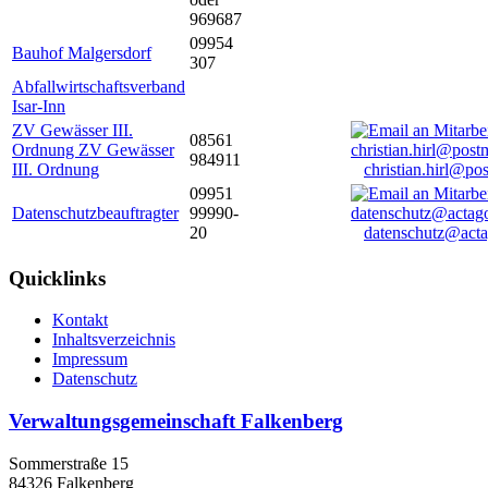
969687
09954
Bauhof Malgersdorf
307
Abfallwirtschaftsverband
Isar-Inn
ZV Gewässer III.
08561
Ordnung ZV Gewässer
984911
III. Ordnung
christian.hirl@po
09951
Datenschutzbeauftragter
99990-
20
datenschutz@acta
Quicklinks
Kontakt
Inhaltsverzeichnis
Impressum
Datenschutz
Verwaltungsgemeinschaft Falkenberg
Sommerstraße 15
84326 Falkenberg