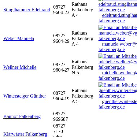
Rathaus
08727
Stinglhammer Edeltraud
Falkenberg
9604-23
A 4
edeltraud.stingl
falkenberg.de
Rathaus
08727
Weber Manuela
Falkenberg
9604-29
A 4
manuela.weber@
falkenberg.de
Rathaus
08727
Wellner Michelle
Falkenberg
9604-27
N 5
michelle.wellner
falkenberg.de
Rathaus
08727
Wintersteiger Günther
Falkenberg
9604-19
A 5
guenther.winters
falkenberg.de
08727
Bauhof Falkenberg
969687
08727
7170
Klärwärter Falkenberg
oder