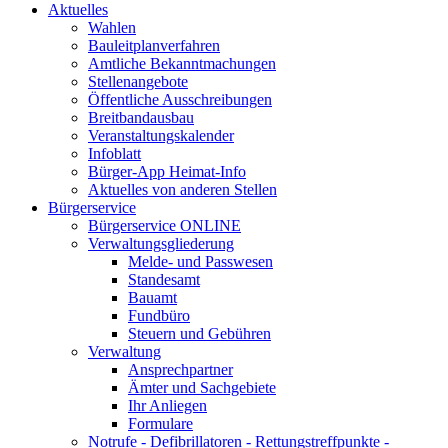
Aktuelles
Wahlen
Bauleitplanverfahren
Amtliche Bekanntmachungen
Stellenangebote
Öffentliche Ausschreibungen
Breitbandausbau
Veranstaltungskalender
Infoblatt
Bürger-App Heimat-Info
Aktuelles von anderen Stellen
Bürgerservice
Bürgerservice ONLINE
Verwaltungsgliederung
Melde- und Passwesen
Standesamt
Bauamt
Fundbüro
Steuern und Gebühren
Verwaltung
Ansprechpartner
Ämter und Sachgebiete
Ihr Anliegen
Formulare
Notrufe - Defibrillatoren - Rettungstreffpunkte -