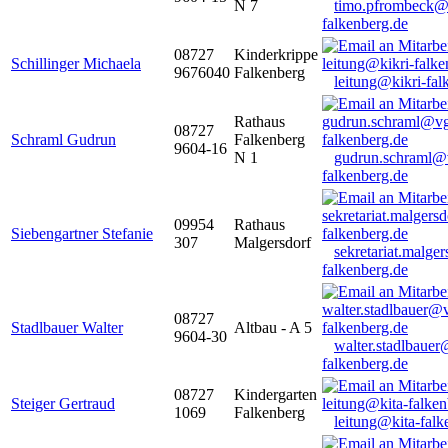
N 7
timo.pfrombeck@
falkenberg.de
08727
Kinderkrippe
Schillinger Michaela
9676040
Falkenberg
leitung@kikri-fal
Rathaus
08727
Schraml Gudrun
Falkenberg
9604-16
N 1
gudrun.schraml@
falkenberg.de
09954
Rathaus
Siebengartner Stefanie
307
Malgersdorf
sekretariat.malge
falkenberg.de
08727
Stadlbauer Walter
Altbau - A 5
9604-30
walter.stadlbaue
falkenberg.de
08727
Kindergarten
Steiger Gertraud
1069
Falkenberg
leitung@kita-falk