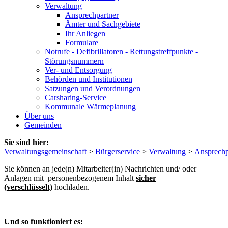
Verwaltung
Ansprechpartner
Ämter und Sachgebiete
Ihr Anliegen
Formulare
Notrufe - Defibrillatoren - Rettungstreffpunkte -
Störungsnummern
Ver- und Entsorgung
Behörden und Institutionen
Satzungen und Verordnungen
Carsharing-Service
Kommunale Wärmeplanung
Über uns
Gemeinden
Sie sind hier:
Verwaltungsgemeinschaft
>
Bürgerservice
>
Verwaltung
>
Ansprechp
Sie können an jede(n) Mitarbeiter(in) Nachrichten und/ oder
Anlagen mit personenbezogenem Inhalt
sicher
(verschlüsselt)
hochladen.
Und so funktioniert es: