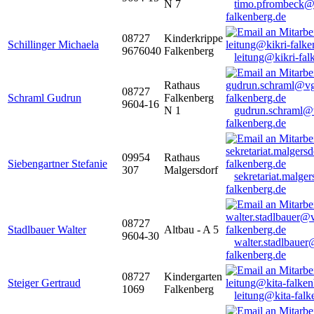
N 7
timo.pfrombeck@
falkenberg.de
08727
Kinderkrippe
Schillinger Michaela
9676040
Falkenberg
leitung@kikri-fal
Rathaus
08727
Schraml Gudrun
Falkenberg
9604-16
N 1
gudrun.schraml@
falkenberg.de
09954
Rathaus
Siebengartner Stefanie
307
Malgersdorf
sekretariat.malge
falkenberg.de
08727
Stadlbauer Walter
Altbau - A 5
9604-30
walter.stadlbaue
falkenberg.de
08727
Kindergarten
Steiger Gertraud
1069
Falkenberg
leitung@kita-falk