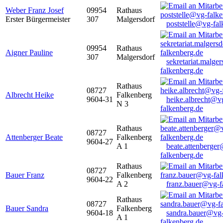
Weber Franz Josef
09954
Rathaus
Erster Bürgermeister
307
Malgersdorf
poststelle@vg-fal
09954
Rathaus
Aigner Pauline
307
Malgersdorf
sekretariat.malge
falkenberg.de
Rathaus
08727
Albrecht Heike
Falkenberg
9604-31
heike.albrecht@v
N 3
falkenberg.de
Rathaus
08727
Attenberger Beate
Falkenberg
9604-27
A 1
beate.attenberge
falkenberg.de
Rathaus
08727
Bauer Franz
Falkenberg
9604-22
A 2
franz.bauer@vg-f
Rathaus
08727
Bauer Sandra
Falkenberg
9604-18
sandra.bauer@vg
A 1
falkenberg.de