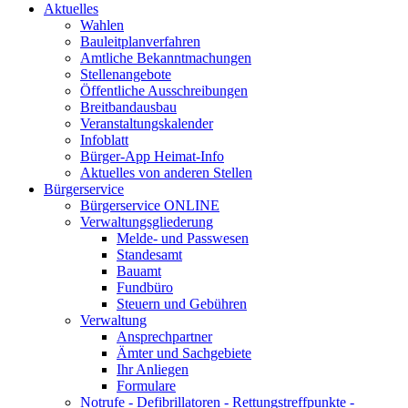
Aktuelles
Wahlen
Bauleitplanverfahren
Amtliche Bekanntmachungen
Stellenangebote
Öffentliche Ausschreibungen
Breitbandausbau
Veranstaltungskalender
Infoblatt
Bürger-App Heimat-Info
Aktuelles von anderen Stellen
Bürgerservice
Bürgerservice ONLINE
Verwaltungsgliederung
Melde- und Passwesen
Standesamt
Bauamt
Fundbüro
Steuern und Gebühren
Verwaltung
Ansprechpartner
Ämter und Sachgebiete
Ihr Anliegen
Formulare
Notrufe - Defibrillatoren - Rettungstreffpunkte -