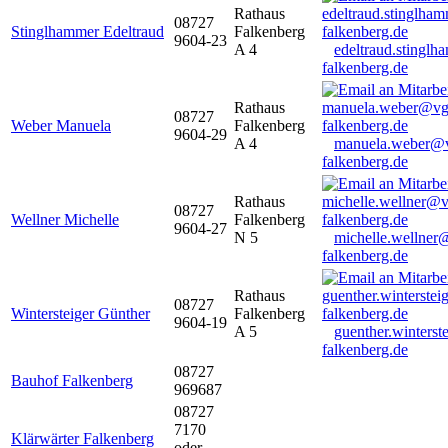
Rathaus
08727
Stinglhammer Edeltraud
Falkenberg
9604-23
A 4
edeltraud.stingl
falkenberg.de
Rathaus
08727
Weber Manuela
Falkenberg
9604-29
A 4
manuela.weber@
falkenberg.de
Rathaus
08727
Wellner Michelle
Falkenberg
9604-27
N 5
michelle.wellner
falkenberg.de
Rathaus
08727
Wintersteiger Günther
Falkenberg
9604-19
A 5
guenther.winters
falkenberg.de
08727
Bauhof Falkenberg
969687
08727
7170
Klärwärter Falkenberg
oder