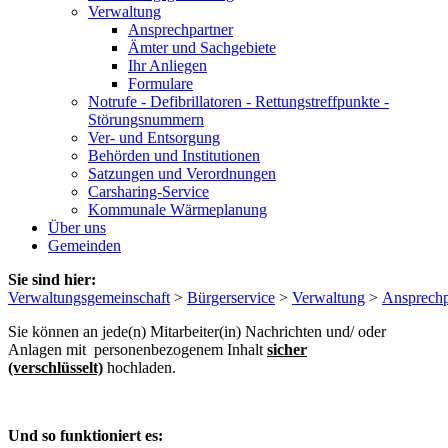
Verwaltung
Ansprechpartner
Ämter und Sachgebiete
Ihr Anliegen
Formulare
Notrufe - Defibrillatoren - Rettungstreffpunkte -
Störungsnummern
Ver- und Entsorgung
Behörden und Institutionen
Satzungen und Verordnungen
Carsharing-Service
Kommunale Wärmeplanung
Über uns
Gemeinden
Sie sind hier:
Verwaltungsgemeinschaft
>
Bürgerservice
>
Verwaltung
>
Ansprechp
Sie können an jede(n) Mitarbeiter(in) Nachrichten und/ oder
Anlagen mit personenbezogenem Inhalt
sicher
(verschlüsselt)
hochladen.
Und so funktioniert es: