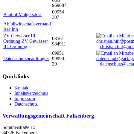
969687
09954
Bauhof Malgersdorf
307
Abfallwirtschaftsverband
Isar-Inn
ZV Gewässer III.
08561
Ordnung ZV Gewässer
984911
III. Ordnung
christian.hirl@po
09951
Datenschutzbeauftragter
99990-
20
datenschutz@acta
Quicklinks
Kontakt
Inhaltsverzeichnis
Impressum
Datenschutz
Verwaltungsgemeinschaft Falkenberg
Sommerstraße 15
84326 Falkenberg