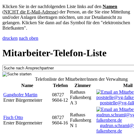
Klicken Sie in der nachfolgenden Liste links auf den
Namen
(
NICHT die E-Mail-Adresse
) der Person, an die Sie eine Mitteilung
und/oder Anlagen übertragen möchten, um zur Detailansicht zu
gelangen. Klicken Sie dann auf das Symbol für den "elektronischen
Briefkasten".
drucken
nach oben
Mitarbeiter-Telefon-Liste
Telefonliste der Mitarbeiter/innen der Verwaltung
Name
Telefon
Zimmer
Mail
Rathaus
Ganghofer Martin
08727
Falkenberg
Erster Bürgermeister
9604-12
A 3
poststelle@vg-fal
Rathaus
Fisch Otto
08727
Falkenberg
Erster Bürgermeister
9604-16
N 1
gudrun.schraml@
falkenberg.de