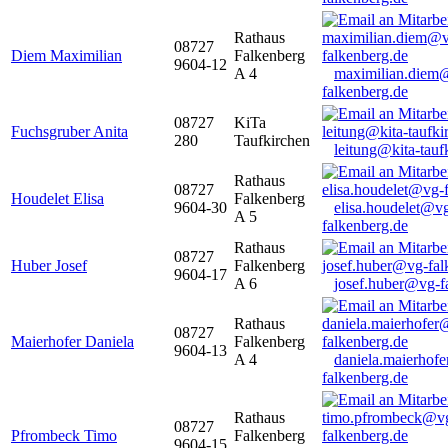
Rathaus
08727
Diem Maximilian
Falkenberg
9604-12
A 4
maximilian.diem
falkenberg.de
08727
KiTa
Fuchsgruber Anita
280
Taufkirchen
leitung@kita-tauf
Rathaus
08727
Houdelet Elisa
Falkenberg
9604-30
elisa.houdelet@v
A 5
falkenberg.de
Rathaus
08727
Huber Josef
Falkenberg
9604-17
A 6
josef.huber@vg-f
Rathaus
08727
Maierhofer Daniela
Falkenberg
9604-13
A 4
daniela.maierhof
falkenberg.de
Rathaus
08727
Pfrombeck Timo
Falkenberg
9604-15