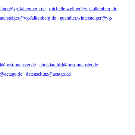
michelle.wellner@vg-falkenberg.de
guenther.wintersteiger@vg-
christian.hirl@postmuenster.de
datenschutz@actago.de