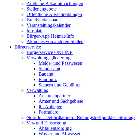
Amtliche Bekanntmachungen
Stellenangebote
Öffentliche Ausschreibungen
Breitbandausbau
Veranstaltungskalender
Infoblatt
Bürger-App Heimat-Info
Aktuelles von anderen Stellen
Bürgerservice
Bürgerservice ONLINE
Verwaltungsgliederung
Melde- und Passwesen
Standesamt
Bauamt
Fundbüro
Steuern und Gebühren
Verwaltung
Ansprechpartner
Ämter und Sachgebiete
Ihr Anliegen
Formulare
Notrufe - Defibrillatoren - Rettungstreffpunkte - Störu
Ver- und Entsorgung
Abfallentsorgung
Wasser und Abwasser