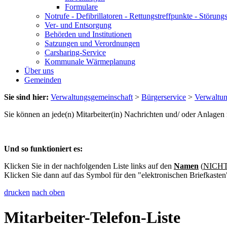
Formulare
Notrufe - Defibrillatoren - Rettungstreffpunkte - Störu
Ver- und Entsorgung
Behörden und Institutionen
Satzungen und Verordnungen
Carsharing-Service
Kommunale Wärmeplanung
Über uns
Gemeinden
Sie sind hier:
Verwaltungsgemeinschaft
>
Bürgerservice
>
Verwaltu
Sie können an jede(n) Mitarbeiter(in) Nachrichten und/ oder Anlage
Und so funktioniert es:
Klicken Sie in der nachfolgenden Liste links auf den
Namen
(
NICHT 
Klicken Sie dann auf das Symbol für den "elektronischen Briefkasten
drucken
nach oben
Mitarbeiter-Telefon-Liste