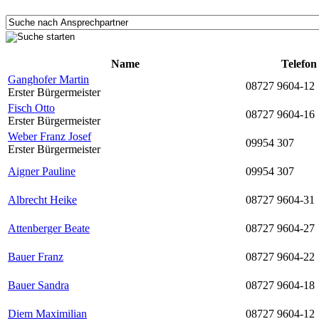
Name
Telefon
Ganghofer Martin
08727 9604-12
Erster Bürgermeister
Fisch Otto
08727 9604-16
Erster Bürgermeister
Weber Franz Josef
09954 307
Erster Bürgermeister
Aigner Pauline
09954 307
Albrecht Heike
08727 9604-31
Attenberger Beate
08727 9604-27
Bauer Franz
08727 9604-22
Bauer Sandra
08727 9604-18
Diem Maximilian
08727 9604-12