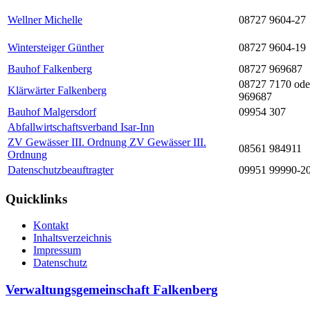
Wellner Michelle
08727 9604-27
Wintersteiger Günther
08727 9604-19
Bauhof Falkenberg
08727 969687
08727 7170 ode
Klärwärter Falkenberg
969687
Bauhof Malgersdorf
09954 307
Abfallwirtschaftsverband Isar-Inn
ZV Gewässer III. Ordnung ZV Gewässer III.
08561 984911
Ordnung
Datenschutzbeauftragter
09951 99990-2
Quicklinks
Kontakt
Inhaltsverzeichnis
Impressum
Datenschutz
Verwaltungsgemeinschaft Falkenberg