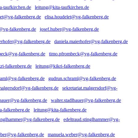
leitung@kita-taufkirchen.de
elisa.houdelet@vg-falkenberg.de
josef.huber@vg-falkenberg.de
daniela.maierhofer@vg-falkenberg.de
timo.pfrombeck@vg-falkenberg.de
leitung@kikri-falkenberg.de
gudrun.schraml@vg-falkenberg.de
sekretariat.malgersdorf@vg-
walter.stadlbauer@vg-falkenberg.de
leitung@kita-falkenberg.de
edeltraud.stinglhammer@vg-
manuela.weber@vg-falkenberg.de