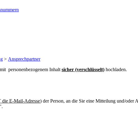
ngsnummern
ng
>
Ansprechpartner
n mit personenbezogenem Inhalt
sicher (verschlüsselt)
hochladen.
die E-Mail-Adresse
) der Person, an die Sie eine Mitteilung und/oder
".