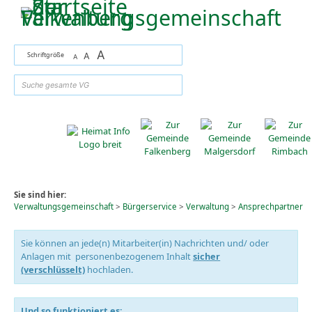
Zum Inhalt
,
zur Navigation
oder
zur Startseite
springen.
A
Schriftgröße
A
A
suchen
Sie sind hier:
Verwaltungsgemeinschaft
>
Bürgerservice
>
Verwaltung
>
Ansprechpartner
Sie können an jede(n) Mitarbeiter(in) Nachrichten und/ oder
Anlagen mit personenbezogenem Inhalt
sicher
(verschlüsselt)
hochladen.
Und so funktioniert es: