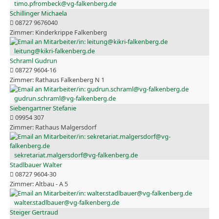
timo.pfrombeck@vg-falkenberg.de
Schillinger Michaela
08727 9676040
Kinderkrippe Falkenberg
leitung@kikri-falkenberg.de
Schraml Gudrun
08727 9604-16
Rathaus Falkenberg N 1
gudrun.schraml@vg-falkenberg.de
Siebengartner Stefanie
09954 307
Rathaus Malgersdorf
sekretariat.malgersdorf@vg-falkenberg.de
Stadlbauer Walter
08727 9604-30
Altbau - A 5
walter.stadlbauer@vg-falkenberg.de
Steiger Gertraud