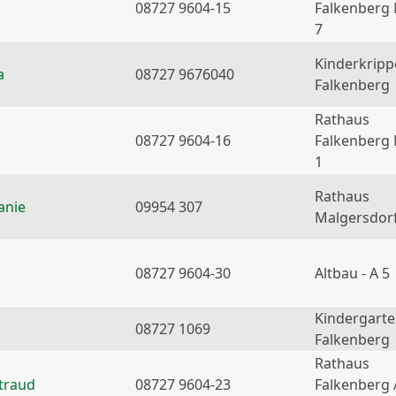
08727 9604-15
Falkenberg
7
Kinderkripp
a
08727 9676040
Falkenberg
Rathaus
08727 9604-16
Falkenberg
1
Rathaus
anie
09954 307
Malgersdor
08727 9604-30
Altbau - A 5
Kindergart
08727 1069
Falkenberg
Rathaus
traud
08727 9604-23
Falkenberg 