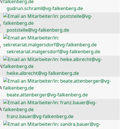
 N
gudrun.schraml@vg-falkenberg.de
f
poststelle@vg-falkenberg.de
f
sekretariat.malgersdorf@vg-falkenberg.de
 N
heike.albrecht@vg-falkenberg.de
A
beate.attenberger@vg-falkenberg.de
A
franz.bauer@vg-falkenberg.de