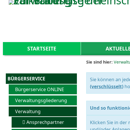
Zum Inhalt
,
zur Navigation
oder
zur Startseite
springen.
STARTSEITE
AKTUELL
Sie sind hier:
Verwalt
BÜRGERSERVICE
Sie können an jed
(verschlüsselt)
ho
Bürgerservice ONLINE
Verwaltungsgliederung
Und so funktionie
Verwaltung
Ansprechpartner
Klicken Sie in der
und/oder Anlagen 