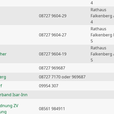
4
Rathaus
08727 9604-29
Falkenberg 
4
Rathaus
08727 9604-27
Falkenberg
5
Rathaus
ther
08727 9604-19
Falkenberg 
5
08727 969687
erg
08727 7170 oder 969687
f
09954 307
erband Isar-Inn
rdnung ZV
08561 984911
nung