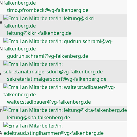
 N
timo.pfrombeck@vg-falkenberg.de
e
leitung@kikri-falkenberg.de
 N
gudrun.schraml@vg-falkenberg.de
f
sekretariat.malgersdorf@vg-falkenberg.de
walter.stadlbauer@vg-falkenberg.de
en
leitung@kita-falkenberg.de
A