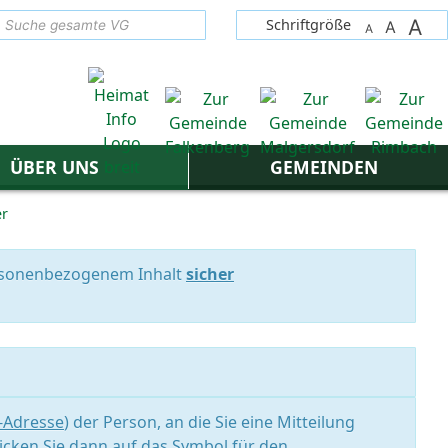
A
suchen
Schriftgröße
A
A
ÜBER UNS
GEMEINDEN
er
personenbezogenem Inhalt
sicher
l-Adresse
) der Person, an die Sie eine Mitteilung
icken Sie dann auf das Symbol für den