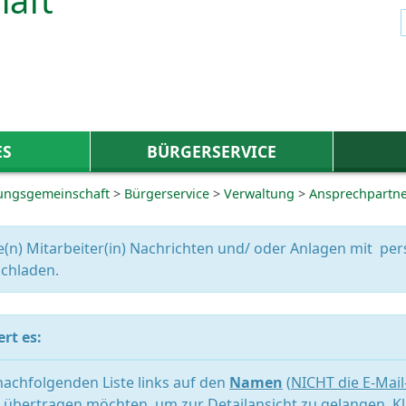
ES
BÜRGERSERVICE
ungsgemeinschaft
>
Bürgerservice
>
Verwaltung
>
Ansprechpartn
e(n) Mitarbeiter(in) Nachrichten und/ oder Anlagen mit 
chladen.
rt es:
 nachfolgenden Liste links auf den
Namen
(
NICHT die E-Mai
übertragen möchten, um zur Detailansicht zu gelangen. Kl