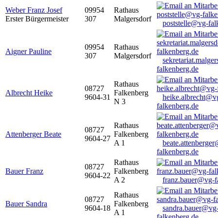
Weber Franz Josef
09954
Rathaus
Erster Bürgermeister
307
Malgersdorf
poststelle@vg-fal
09954
Rathaus
Aigner Pauline
307
Malgersdorf
sekretariat.malge
falkenberg.de
Rathaus
08727
Albrecht Heike
Falkenberg
9604-31
heike.albrecht@v
N 3
falkenberg.de
Rathaus
08727
Attenberger Beate
Falkenberg
9604-27
A 1
beate.attenberge
falkenberg.de
Rathaus
08727
Bauer Franz
Falkenberg
9604-22
A 2
franz.bauer@vg-f
Rathaus
08727
Bauer Sandra
Falkenberg
9604-18
sandra.bauer@vg
A 1
falkenberg.de