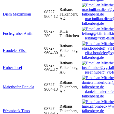
Rathaus
08727
Diem Maximilian
Falkenberg
9604-12
A 4
maximilian.diem
falkenberg.de
08727
KiTa
Fuchsgruber Anita
280
Taufkirchen
leitung@kita-tauf
Rathaus
08727
Houdelet Elisa
Falkenberg
9604-30
elisa.houdelet@v
A 5
falkenberg.de
Rathaus
08727
Huber Josef
Falkenberg
9604-17
A 6
josef.huber@vg-f
Rathaus
08727
Maierhofer Daniela
Falkenberg
9604-13
A 4
daniela.maierhof
falkenberg.de
Rathaus
08727
Pfrombeck Timo
Falkenberg
9604-15