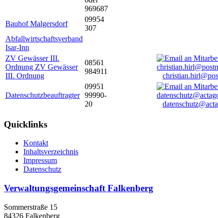
969687
09954
Bauhof Malgersdorf
307
Abfallwirtschaftsverband
Isar-Inn
ZV Gewässer III.
08561
Ordnung ZV Gewässer
984911
III. Ordnung
christian.hirl@po
09951
Datenschutzbeauftragter
99990-
20
datenschutz@acta
Quicklinks
Kontakt
Inhaltsverzeichnis
Impressum
Datenschutz
Verwaltungsgemeinschaft Falkenberg
Sommerstraße 15
84326 Falkenberg