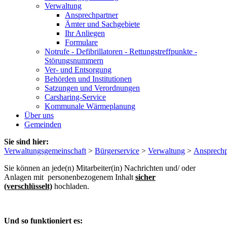
Verwaltung
Ansprechpartner
Ämter und Sachgebiete
Ihr Anliegen
Formulare
Notrufe - Defibrillatoren - Rettungstreffpunkte -
Störungsnummern
Ver- und Entsorgung
Behörden und Institutionen
Satzungen und Verordnungen
Carsharing-Service
Kommunale Wärmeplanung
Über uns
Gemeinden
Sie sind hier:
Verwaltungsgemeinschaft
>
Bürgerservice
>
Verwaltung
>
Ansprechp
Sie können an jede(n) Mitarbeiter(in) Nachrichten und/ oder
Anlagen mit personenbezogenem Inhalt
sicher
(verschlüsselt)
hochladen.
Und so funktioniert es: