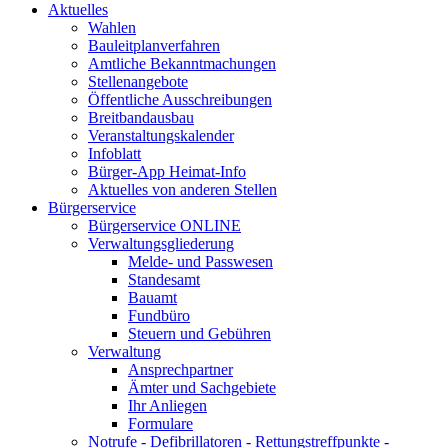
Aktuelles
Wahlen
Bauleitplanverfahren
Amtliche Bekanntmachungen
Stellenangebote
Öffentliche Ausschreibungen
Breitbandausbau
Veranstaltungskalender
Infoblatt
Bürger-App Heimat-Info
Aktuelles von anderen Stellen
Bürgerservice
Bürgerservice ONLINE
Verwaltungsgliederung
Melde- und Passwesen
Standesamt
Bauamt
Fundbüro
Steuern und Gebühren
Verwaltung
Ansprechpartner
Ämter und Sachgebiete
Ihr Anliegen
Formulare
Notrufe - Defibrillatoren - Rettungstreffpunkte -