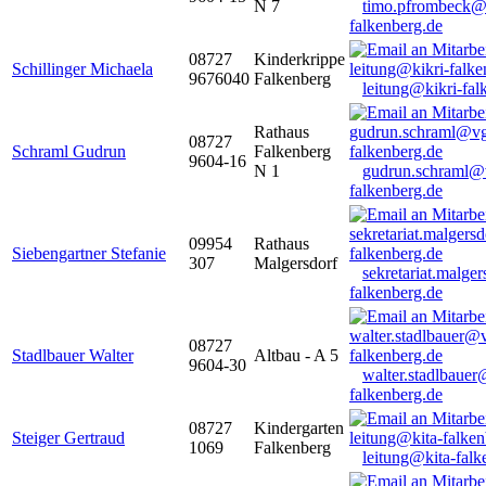
N 7
timo.pfrombeck@
falkenberg.de
08727
Kinderkrippe
Schillinger Michaela
9676040
Falkenberg
leitung@kikri-fal
Rathaus
08727
Schraml Gudrun
Falkenberg
9604-16
N 1
gudrun.schraml@
falkenberg.de
09954
Rathaus
Siebengartner Stefanie
307
Malgersdorf
sekretariat.malge
falkenberg.de
08727
Stadlbauer Walter
Altbau - A 5
9604-30
walter.stadlbaue
falkenberg.de
08727
Kindergarten
Steiger Gertraud
1069
Falkenberg
leitung@kita-falk