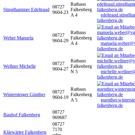
Rathaus
08727
Stinglhammer Edeltraud
Falkenberg
9604-23
A 4
edeltraud.stingl
falkenberg.de
Rathaus
08727
Weber Manuela
Falkenberg
9604-29
A 4
manuela.weber@
falkenberg.de
Rathaus
08727
Wellner Michelle
Falkenberg
9604-27
N 5
michelle.wellner
falkenberg.de
Rathaus
08727
Wintersteiger Günther
Falkenberg
9604-19
A 5
guenther.winters
falkenberg.de
08727
Bauhof Falkenberg
969687
08727
7170
Klärwärter Falkenberg
oder