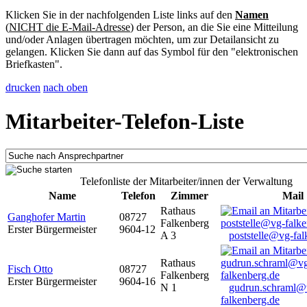
Klicken Sie in der nachfolgenden Liste links auf den
Namen
(
NICHT die E-Mail-Adresse
) der Person, an die Sie eine Mitteilung
und/oder Anlagen übertragen möchten, um zur Detailansicht zu
gelangen. Klicken Sie dann auf das Symbol für den "elektronischen
Briefkasten".
drucken
nach oben
Mitarbeiter-Telefon-Liste
Telefonliste der Mitarbeiter/innen der Verwaltung
Name
Telefon
Zimmer
Mail
Rathaus
Ganghofer Martin
08727
Falkenberg
Erster Bürgermeister
9604-12
A 3
poststelle@vg-fal
Rathaus
Fisch Otto
08727
Falkenberg
Erster Bürgermeister
9604-16
N 1
gudrun.schraml@
falkenberg.de