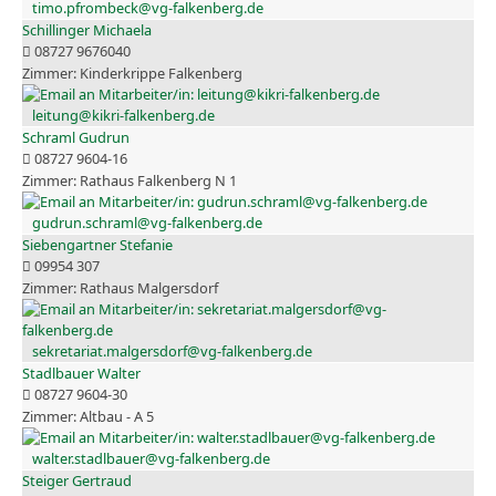
timo.pfrombeck@vg-falkenberg.de
Schillinger Michaela
08727 9676040
Kinderkrippe Falkenberg
leitung@kikri-falkenberg.de
Schraml Gudrun
08727 9604-16
Rathaus Falkenberg N 1
gudrun.schraml@vg-falkenberg.de
Siebengartner Stefanie
09954 307
Rathaus Malgersdorf
sekretariat.malgersdorf@vg-falkenberg.de
Stadlbauer Walter
08727 9604-30
Altbau - A 5
walter.stadlbauer@vg-falkenberg.de
Steiger Gertraud