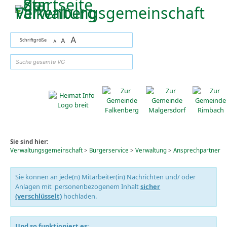
Zum Inhalt
,
zur Navigation
oder
zur Startseite
springen.
A
Schriftgröße
A
A
suchen
Sie sind hier:
Verwaltungsgemeinschaft
>
Bürgerservice
>
Verwaltung
>
Ansprechpartner
Sie können an jede(n) Mitarbeiter(in) Nachrichten und/ oder
Anlagen mit personenbezogenem Inhalt
sicher
(verschlüsselt)
hochladen.
Und so funktioniert es: