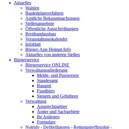
Aktuelles
Wahlen
Bauleitplanverfahren
Amtliche Bekanntmachungen
Stellenangebote
Öffentliche Ausschreibungen
Breitbandausbau
Veranstaltungskalender
Infoblatt
Bürger-App Heimat-Info
Aktuelles von anderen Stellen
Bürgerservice
Bürgerservice ONLINE
Verwaltungsgliederung
Melde- und Passwesen
Standesamt
Bauamt
Fundbüro
Steuern und Gebühren
Verwaltung
Ansprechpartner
Ämter und Sachgebiete
Ihr Anliegen
Formulare
Notrufe - Defibrillatoren - Rettungstreffpunkte -