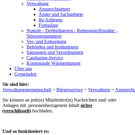
Verwaltung
Ansprechpartner
Ämter und Sachgebiete
Ihr Anliegen
Formulare
Notrufe - Defibrillatoren - Rettungstreffpunkte -
Störungsnummern
Ver- und Entsorgung
Behörden und Institutionen
Satzungen und Verordnungen
Carsharing-Service
Kommunale Wärmeplanung
Über uns
Gemeinden
Sie sind hier:
Verwaltungsgemeinschaft
>
Bürgerservice
>
Verwaltung
>
Ansprechp
Sie können an jede(n) Mitarbeiter(in) Nachrichten und/ oder
Anlagen mit personenbezogenem Inhalt
sicher
(verschlüsselt)
hochladen.
Und so funktioniert es: