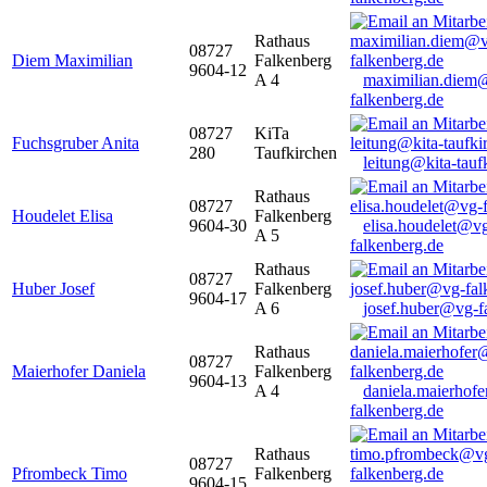
Rathaus
08727
Diem Maximilian
Falkenberg
9604-12
A 4
maximilian.diem
falkenberg.de
08727
KiTa
Fuchsgruber Anita
280
Taufkirchen
leitung@kita-tauf
Rathaus
08727
Houdelet Elisa
Falkenberg
9604-30
elisa.houdelet@v
A 5
falkenberg.de
Rathaus
08727
Huber Josef
Falkenberg
9604-17
A 6
josef.huber@vg-f
Rathaus
08727
Maierhofer Daniela
Falkenberg
9604-13
A 4
daniela.maierhof
falkenberg.de
Rathaus
08727
Pfrombeck Timo
Falkenberg
9604-15