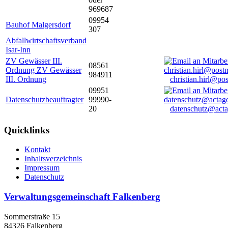
969687
09954
Bauhof Malgersdorf
307
Abfallwirtschaftsverband
Isar-Inn
ZV Gewässer III.
08561
Ordnung ZV Gewässer
984911
III. Ordnung
christian.hirl@po
09951
Datenschutzbeauftragter
99990-
20
datenschutz@acta
Quicklinks
Kontakt
Inhaltsverzeichnis
Impressum
Datenschutz
Verwaltungsgemeinschaft Falkenberg
Sommerstraße 15
84326 Falkenberg