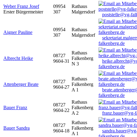
Weber Franz Josef
09954
Rathaus
Erster Bürgermeister
307
Malgersdorf
poststelle@vg-fal
09954
Rathaus
Aigner Pauline
307
Malgersdorf
sekretariat.malge
falkenberg.de
Rathaus
08727
Albrecht Heike
Falkenberg
9604-31
heike.albrecht@v
N 3
falkenberg.de
Rathaus
08727
Attenberger Beate
Falkenberg
9604-27
A 1
beate.attenberge
falkenberg.de
Rathaus
08727
Bauer Franz
Falkenberg
9604-22
A 2
franz.bauer@vg-f
Rathaus
08727
Bauer Sandra
Falkenberg
9604-18
sandra.bauer@vg
A 1
falkenberg.de