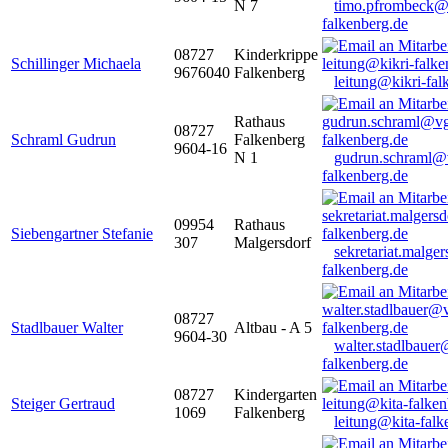
N 7
timo.pfrombeck@
falkenberg.de
08727
Kinderkrippe
Schillinger Michaela
9676040
Falkenberg
leitung@kikri-fal
Rathaus
08727
Schraml Gudrun
Falkenberg
9604-16
N 1
gudrun.schraml@
falkenberg.de
09954
Rathaus
Siebengartner Stefanie
307
Malgersdorf
sekretariat.malge
falkenberg.de
08727
Stadlbauer Walter
Altbau - A 5
9604-30
walter.stadlbaue
falkenberg.de
08727
Kindergarten
Steiger Gertraud
1069
Falkenberg
leitung@kita-falk