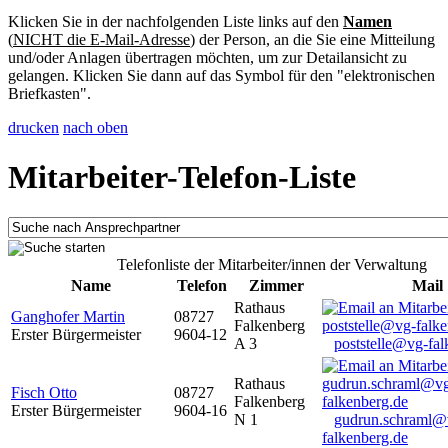
Klicken Sie in der nachfolgenden Liste links auf den
Namen
(
NICHT die E-Mail-Adresse
) der Person, an die Sie eine Mitteilung
und/oder Anlagen übertragen möchten, um zur Detailansicht zu
gelangen. Klicken Sie dann auf das Symbol für den "elektronischen
Briefkasten".
drucken
nach oben
Mitarbeiter-Telefon-Liste
Telefonliste der Mitarbeiter/innen der Verwaltung
Name
Telefon
Zimmer
Mail
Rathaus
Ganghofer Martin
08727
Falkenberg
Erster Bürgermeister
9604-12
A 3
poststelle@vg-fal
Rathaus
Fisch Otto
08727
Falkenberg
Erster Bürgermeister
9604-16
N 1
gudrun.schraml@
falkenberg.de