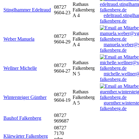
Rathaus
08727
Stinglhammer Edeltraud
Falkenberg
9604-23
A 4
edeltraud.stingl
falkenberg.de
Rathaus
08727
Weber Manuela
Falkenberg
9604-29
A 4
manuela.weber@
falkenberg.de
Rathaus
08727
Wellner Michelle
Falkenberg
9604-27
N 5
michelle.wellner
falkenberg.de
Rathaus
08727
Wintersteiger Günther
Falkenberg
9604-19
A 5
guenther.winters
falkenberg.de
08727
Bauhof Falkenberg
969687
08727
7170
Klärwärter Falkenberg
oder