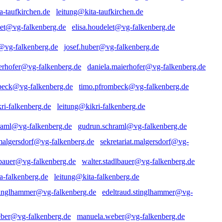
leitung@kita-taufkirchen.de
elisa.houdelet@vg-falkenberg.de
josef.huber@vg-falkenberg.de
daniela.maierhofer@vg-falkenberg.de
timo.pfrombeck@vg-falkenberg.de
leitung@kikri-falkenberg.de
gudrun.schraml@vg-falkenberg.de
sekretariat.malgersdorf@vg-
walter.stadlbauer@vg-falkenberg.de
leitung@kita-falkenberg.de
edeltraud.stinglhammer@vg-
manuela.weber@vg-falkenberg.de