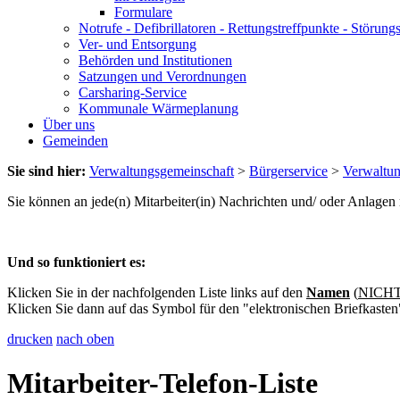
Formulare
Notrufe - Defibrillatoren - Rettungstreffpunkte - Störu
Ver- und Entsorgung
Behörden und Institutionen
Satzungen und Verordnungen
Carsharing-Service
Kommunale Wärmeplanung
Über uns
Gemeinden
Sie sind hier:
Verwaltungsgemeinschaft
>
Bürgerservice
>
Verwaltu
Sie können an jede(n) Mitarbeiter(in) Nachrichten und/ oder Anlage
Und so funktioniert es:
Klicken Sie in der nachfolgenden Liste links auf den
Namen
(
NICHT 
Klicken Sie dann auf das Symbol für den "elektronischen Briefkasten
drucken
nach oben
Mitarbeiter-Telefon-Liste