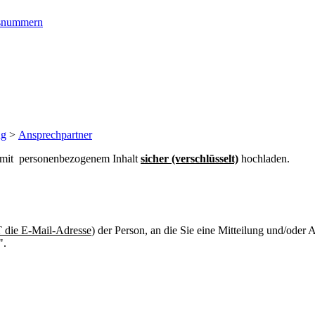
ngsnummern
ng
>
Ansprechpartner
n mit personenbezogenem Inhalt
sicher (verschlüsselt)
hochladen.
die E-Mail-Adresse
) der Person, an die Sie eine Mitteilung und/oder
".