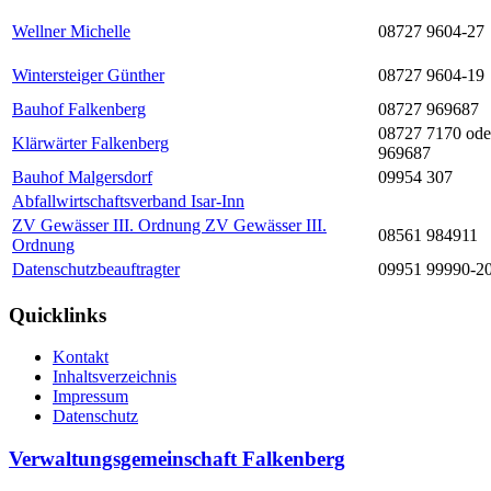
Wellner Michelle
08727 9604-27
Wintersteiger Günther
08727 9604-19
Bauhof Falkenberg
08727 969687
08727 7170 ode
Klärwärter Falkenberg
969687
Bauhof Malgersdorf
09954 307
Abfallwirtschaftsverband Isar-Inn
ZV Gewässer III. Ordnung ZV Gewässer III.
08561 984911
Ordnung
Datenschutzbeauftragter
09951 99990-2
Quicklinks
Kontakt
Inhaltsverzeichnis
Impressum
Datenschutz
Verwaltungsgemeinschaft Falkenberg