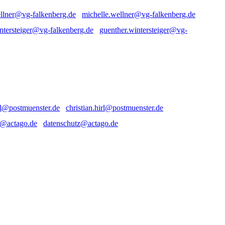
michelle.wellner@vg-falkenberg.de
guenther.wintersteiger@vg-
christian.hirl@postmuenster.de
datenschutz@actago.de