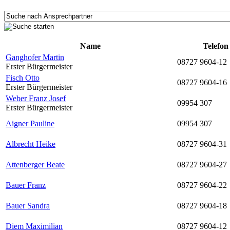
Name
Telefon
Ganghofer Martin
08727 9604-12
Erster Bürgermeister
Fisch Otto
08727 9604-16
Erster Bürgermeister
Weber Franz Josef
09954 307
Erster Bürgermeister
Aigner Pauline
09954 307
Albrecht Heike
08727 9604-31
Attenberger Beate
08727 9604-27
Bauer Franz
08727 9604-22
Bauer Sandra
08727 9604-18
Diem Maximilian
08727 9604-12