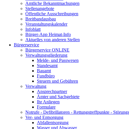
Amtliche Bekanntmachungen
Stellenangebote
Öffentliche Ausschreibungen
Breitbandausbau
Veranstaltungskalender
Infoblatt
Bürger-App Heimat-Info
Aktuelles von anderen Stellen
Bürgerservice
Bürgerservice ONLINE
Verwaltungsgliederung
Melde- und Passwesen
Standesamt
Bauamt
Fundbüro
Steuern und Gebühren
Verwaltung
Ansprechpartner
Ämter und Sachgebiete
Ihr Anliegen
Formulare
Notrufe - Defibrillatoren - Rettungstreffpunkte - Störu
Ver- und Entsorgung
Abfallentsorgung
Wasser und Abwasser