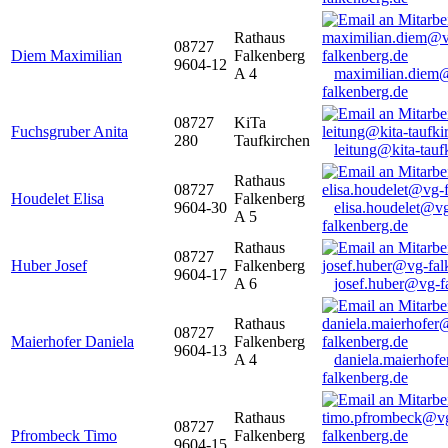
Rathaus
08727
Diem Maximilian
Falkenberg
9604-12
A 4
maximilian.diem
falkenberg.de
08727
KiTa
Fuchsgruber Anita
280
Taufkirchen
leitung@kita-tauf
Rathaus
08727
Houdelet Elisa
Falkenberg
9604-30
elisa.houdelet@v
A 5
falkenberg.de
Rathaus
08727
Huber Josef
Falkenberg
9604-17
A 6
josef.huber@vg-f
Rathaus
08727
Maierhofer Daniela
Falkenberg
9604-13
A 4
daniela.maierhof
falkenberg.de
Rathaus
08727
Pfrombeck Timo
Falkenberg
9604-15