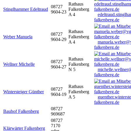
Rathaus
08727
Stinglhammer Edeltraud
Falkenberg
9604-23
A 4
edeltraud.stingl
falkenberg.de
Rathaus
08727
Weber Manuela
Falkenberg
9604-29
A 4
manuela.weber@
falkenberg.de
Rathaus
08727
Wellner Michelle
Falkenberg
9604-27
N 5
michelle.wellner
falkenberg.de
Rathaus
08727
Wintersteiger Günther
Falkenberg
9604-19
A 5
guenther.winters
falkenberg.de
08727
Bauhof Falkenberg
969687
08727
7170
Klärwärter Falkenberg
oder