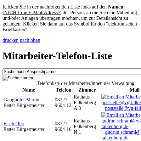
Klicken Sie in der nachfolgenden Liste links auf den
Namen
(
NICHT die E-Mail-Adresse
) der Person, an die Sie eine Mitteilung
und/oder Anlagen übertragen möchten, um zur Detailansicht zu
gelangen. Klicken Sie dann auf das Symbol für den "elektronischen
Briefkasten".
drucken
nach oben
Mitarbeiter-Telefon-Liste
Telefonliste der Mitarbeiter/innen der Verwaltung
Name
Telefon
Zimmer
Mail
Rathaus
Ganghofer Martin
08727
Falkenberg
Erster Bürgermeister
9604-12
A 3
poststelle@vg-fal
Rathaus
Fisch Otto
08727
Falkenberg
Erster Bürgermeister
9604-16
N 1
gudrun.schraml@
falkenberg.de