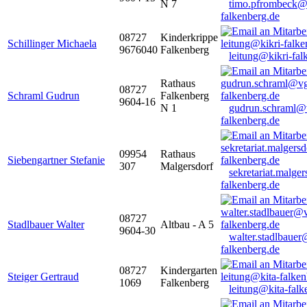
N 7
timo.pfrombeck@
falkenberg.de
08727
Kinderkrippe
Schillinger Michaela
9676040
Falkenberg
leitung@kikri-fal
Rathaus
08727
Schraml Gudrun
Falkenberg
9604-16
N 1
gudrun.schraml@
falkenberg.de
09954
Rathaus
Siebengartner Stefanie
307
Malgersdorf
sekretariat.malge
falkenberg.de
08727
Stadlbauer Walter
Altbau - A 5
9604-30
walter.stadlbaue
falkenberg.de
08727
Kindergarten
Steiger Gertraud
1069
Falkenberg
leitung@kita-falk