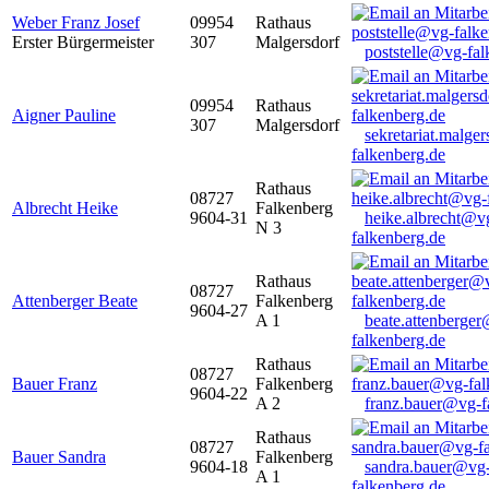
Weber Franz Josef
09954
Rathaus
Erster Bürgermeister
307
Malgersdorf
poststelle@vg-fal
09954
Rathaus
Aigner Pauline
307
Malgersdorf
sekretariat.malge
falkenberg.de
Rathaus
08727
Albrecht Heike
Falkenberg
9604-31
heike.albrecht@v
N 3
falkenberg.de
Rathaus
08727
Attenberger Beate
Falkenberg
9604-27
A 1
beate.attenberge
falkenberg.de
Rathaus
08727
Bauer Franz
Falkenberg
9604-22
A 2
franz.bauer@vg-f
Rathaus
08727
Bauer Sandra
Falkenberg
9604-18
sandra.bauer@vg
A 1
falkenberg.de