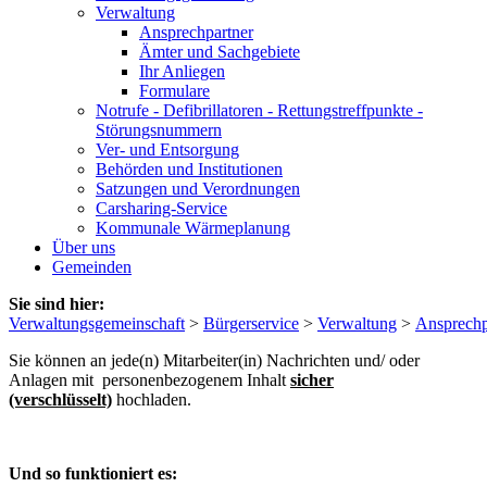
Verwaltung
Ansprechpartner
Ämter und Sachgebiete
Ihr Anliegen
Formulare
Notrufe - Defibrillatoren - Rettungstreffpunkte -
Störungsnummern
Ver- und Entsorgung
Behörden und Institutionen
Satzungen und Verordnungen
Carsharing-Service
Kommunale Wärmeplanung
Über uns
Gemeinden
Sie sind hier:
Verwaltungsgemeinschaft
>
Bürgerservice
>
Verwaltung
>
Ansprechp
Sie können an jede(n) Mitarbeiter(in) Nachrichten und/ oder
Anlagen mit personenbezogenem Inhalt
sicher
(verschlüsselt)
hochladen.
Und so funktioniert es: