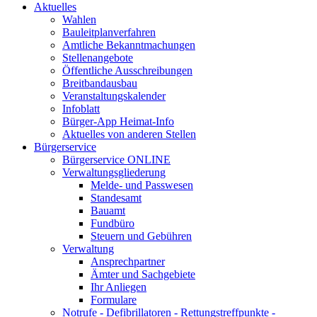
Aktuelles
Wahlen
Bauleitplanverfahren
Amtliche Bekanntmachungen
Stellenangebote
Öffentliche Ausschreibungen
Breitbandausbau
Veranstaltungskalender
Infoblatt
Bürger-App Heimat-Info
Aktuelles von anderen Stellen
Bürgerservice
Bürgerservice ONLINE
Verwaltungsgliederung
Melde- und Passwesen
Standesamt
Bauamt
Fundbüro
Steuern und Gebühren
Verwaltung
Ansprechpartner
Ämter und Sachgebiete
Ihr Anliegen
Formulare
Notrufe - Defibrillatoren - Rettungstreffpunkte -