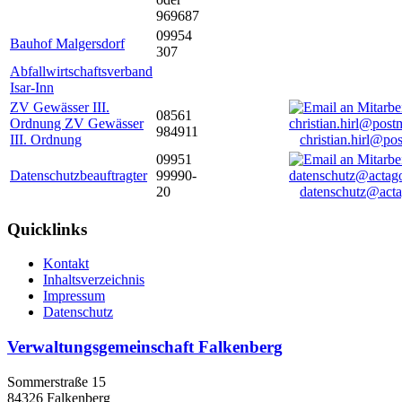
969687
09954
Bauhof Malgersdorf
307
Abfallwirtschaftsverband
Isar-Inn
ZV Gewässer III.
08561
Ordnung ZV Gewässer
984911
III. Ordnung
christian.hirl@po
09951
Datenschutzbeauftragter
99990-
20
datenschutz@acta
Quicklinks
Kontakt
Inhaltsverzeichnis
Impressum
Datenschutz
Verwaltungsgemeinschaft Falkenberg
Sommerstraße 15
84326 Falkenberg