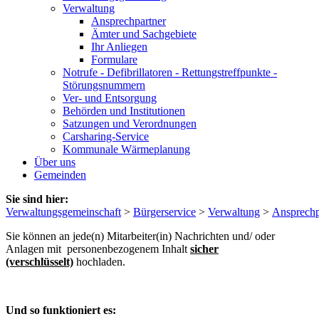
Verwaltung
Ansprechpartner
Ämter und Sachgebiete
Ihr Anliegen
Formulare
Notrufe - Defibrillatoren - Rettungstreffpunkte -
Störungsnummern
Ver- und Entsorgung
Behörden und Institutionen
Satzungen und Verordnungen
Carsharing-Service
Kommunale Wärmeplanung
Über uns
Gemeinden
Sie sind hier:
Verwaltungsgemeinschaft
>
Bürgerservice
>
Verwaltung
>
Ansprechp
Sie können an jede(n) Mitarbeiter(in) Nachrichten und/ oder
Anlagen mit personenbezogenem Inhalt
sicher
(verschlüsselt)
hochladen.
Und so funktioniert es: