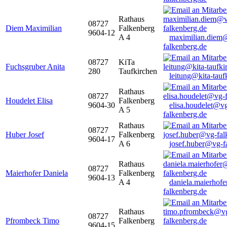
Rathaus
08727
Diem Maximilian
Falkenberg
9604-12
A 4
maximilian.diem
falkenberg.de
08727
KiTa
Fuchsgruber Anita
280
Taufkirchen
leitung@kita-tauf
Rathaus
08727
Houdelet Elisa
Falkenberg
9604-30
elisa.houdelet@v
A 5
falkenberg.de
Rathaus
08727
Huber Josef
Falkenberg
9604-17
A 6
josef.huber@vg-f
Rathaus
08727
Maierhofer Daniela
Falkenberg
9604-13
A 4
daniela.maierhof
falkenberg.de
Rathaus
08727
Pfrombeck Timo
Falkenberg
9604-15