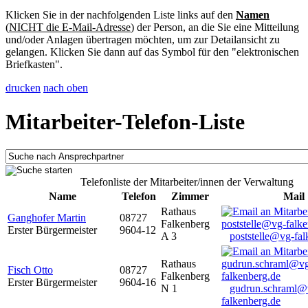
Klicken Sie in der nachfolgenden Liste links auf den
Namen
(
NICHT die E-Mail-Adresse
) der Person, an die Sie eine Mitteilung
und/oder Anlagen übertragen möchten, um zur Detailansicht zu
gelangen. Klicken Sie dann auf das Symbol für den "elektronischen
Briefkasten".
drucken
nach oben
Mitarbeiter-Telefon-Liste
Telefonliste der Mitarbeiter/innen der Verwaltung
Name
Telefon
Zimmer
Mail
Rathaus
Ganghofer Martin
08727
Falkenberg
Erster Bürgermeister
9604-12
A 3
poststelle@vg-fal
Rathaus
Fisch Otto
08727
Falkenberg
Erster Bürgermeister
9604-16
N 1
gudrun.schraml@
falkenberg.de