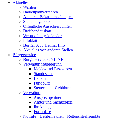
Aktuelles
Wahlen
Bauleitplanverfahren
Amtliche Bekanntmachungen
Stellenangebote
Öffentliche Ausschreibungen
Breitbandausbau
Veranstaltungskalender
Infoblatt
Bürger-App Heimat-Info
Aktuelles von anderen Stellen
Bürgerservice
Bürgerservice ONLINE
Verwaltungsgliederung
Melde- und Passwesen
Standesamt
Bauamt
Fundbüro
Steuern und Gebühren
Verwaltung
Ansprechpartner
Ämter und Sachgebiete
Ihr Anliegen
Formulare
Notrufe - Defibrillatoren - Rettungstreffpunkte -