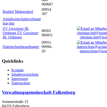
969687
09954
Bauhof Malgersdorf
307
Abfallwirtschaftsverband
Isar-Inn
ZV Gewässer III.
08561
Ordnung ZV Gewässer
984911
III. Ordnung
christian.hirl@po
09951
Datenschutzbeauftragter
99990-
20
datenschutz@acta
Quicklinks
Kontakt
Inhaltsverzeichnis
Impressum
Datenschutz
Verwaltungsgemeinschaft Falkenberg
Sommerstraße 15
84326 Falkenberg