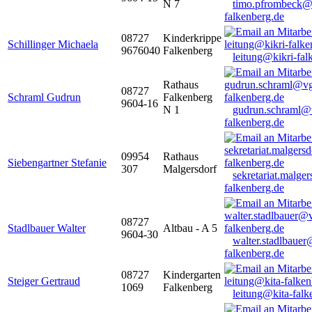
N 7
timo.pfrombeck@
falkenberg.de
08727
Kinderkrippe
Schillinger Michaela
9676040
Falkenberg
leitung@kikri-fal
Rathaus
08727
Schraml Gudrun
Falkenberg
9604-16
N 1
gudrun.schraml@
falkenberg.de
09954
Rathaus
Siebengartner Stefanie
307
Malgersdorf
sekretariat.malge
falkenberg.de
08727
Stadlbauer Walter
Altbau - A 5
9604-30
walter.stadlbaue
falkenberg.de
08727
Kindergarten
Steiger Gertraud
1069
Falkenberg
leitung@kita-falk