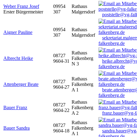
Weber Franz Josef
09954
Rathaus
Erster Bürgermeister
307
Malgersdorf
poststelle@vg-fal
09954
Rathaus
Aigner Pauline
307
Malgersdorf
sekretariat.malge
falkenberg.de
Rathaus
08727
Albrecht Heike
Falkenberg
9604-31
heike.albrecht@v
N 3
falkenberg.de
Rathaus
08727
Attenberger Beate
Falkenberg
9604-27
A 1
beate.attenberge
falkenberg.de
Rathaus
08727
Bauer Franz
Falkenberg
9604-22
A 2
franz.bauer@vg-f
Rathaus
08727
Bauer Sandra
Falkenberg
9604-18
sandra.bauer@vg
A 1
falkenberg.de