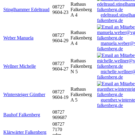
Rathaus
08727
Stinglhammer Edeltraud
Falkenberg
9604-23
A 4
edeltraud.stingl
falkenberg.de
Rathaus
08727
Weber Manuela
Falkenberg
9604-29
A 4
manuela.weber@
falkenberg.de
Rathaus
08727
Wellner Michelle
Falkenberg
9604-27
N 5
michelle.wellner
falkenberg.de
Rathaus
08727
Wintersteiger Günther
Falkenberg
9604-19
A 5
guenther.winters
falkenberg.de
08727
Bauhof Falkenberg
969687
08727
7170
Klärwärter Falkenberg
oder