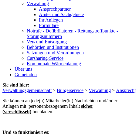
Verwaltung
Ansprechpartner
Ämter und Sachgebiete
Ihr Anliegen
Formulare
Notrufe - Defibrillatoren - Rettungstreffpunkte -
Störungsnummern
Ver- und Entsorgung
Behörden und Institutionen
Satzungen und Verordnungen
Carsharing-Service
Kommunale Wärmeplanung
Über uns
Gemeinden
Sie sind hier:
Verwaltungsgemeinschaft
>
Bürgerservice
>
Verwaltung
>
Ansprechp
Sie können an jede(n) Mitarbeiter(in) Nachrichten und/ oder
Anlagen mit personenbezogenem Inhalt
sicher
(verschlüsselt)
hochladen.
Und so funktioniert es: