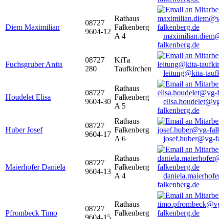
Rathaus
08727
Diem Maximilian
Falkenberg
9604-12
A 4
maximilian.diem
falkenberg.de
08727
KiTa
Fuchsgruber Anita
280
Taufkirchen
leitung@kita-tauf
Rathaus
08727
Houdelet Elisa
Falkenberg
9604-30
elisa.houdelet@v
A 5
falkenberg.de
Rathaus
08727
Huber Josef
Falkenberg
9604-17
A 6
josef.huber@vg-f
Rathaus
08727
Maierhofer Daniela
Falkenberg
9604-13
A 4
daniela.maierhof
falkenberg.de
Rathaus
08727
Pfrombeck Timo
Falkenberg
9604-15