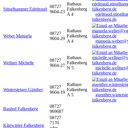
Rathaus
08727
Stinglhammer Edeltraud
Falkenberg
9604-23
A 4
edeltraud.stingl
falkenberg.de
Rathaus
08727
Weber Manuela
Falkenberg
9604-29
A 4
manuela.weber@
falkenberg.de
Rathaus
08727
Wellner Michelle
Falkenberg
9604-27
N 5
michelle.wellner
falkenberg.de
Rathaus
08727
Wintersteiger Günther
Falkenberg
9604-19
A 5
guenther.winters
falkenberg.de
08727
Bauhof Falkenberg
969687
08727
7170
Klärwärter Falkenberg
oder