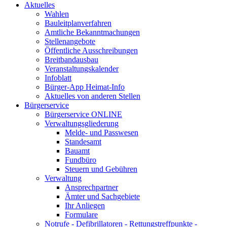
Aktuelles
Wahlen
Bauleitplanverfahren
Amtliche Bekanntmachungen
Stellenangebote
Öffentliche Ausschreibungen
Breitbandausbau
Veranstaltungskalender
Infoblatt
Bürger-App Heimat-Info
Aktuelles von anderen Stellen
Bürgerservice
Bürgerservice ONLINE
Verwaltungsgliederung
Melde- und Passwesen
Standesamt
Bauamt
Fundbüro
Steuern und Gebühren
Verwaltung
Ansprechpartner
Ämter und Sachgebiete
Ihr Anliegen
Formulare
Notrufe - Defibrillatoren - Rettungstreffpunkte -