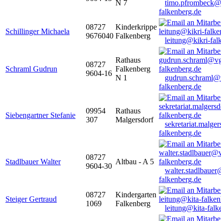
N 7
timo.pfrombeck@
falkenberg.de
08727
Kinderkrippe
Schillinger Michaela
9676040
Falkenberg
leitung@kikri-fal
Rathaus
08727
Schraml Gudrun
Falkenberg
9604-16
N 1
gudrun.schraml@
falkenberg.de
09954
Rathaus
Siebengartner Stefanie
307
Malgersdorf
sekretariat.malge
falkenberg.de
08727
Stadlbauer Walter
Altbau - A 5
9604-30
walter.stadlbaue
falkenberg.de
08727
Kindergarten
Steiger Gertraud
1069
Falkenberg
leitung@kita-falk