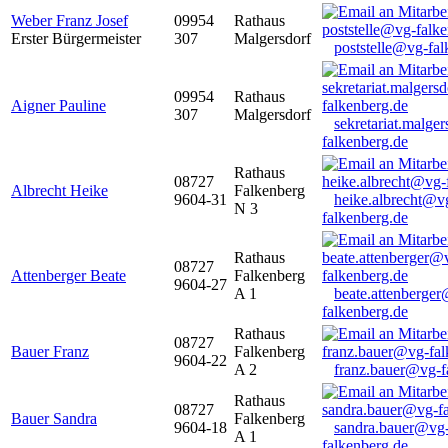
Weber Franz Josef
09954
Rathaus
Erster Bürgermeister
307
Malgersdorf
poststelle@vg-fal
09954
Rathaus
Aigner Pauline
307
Malgersdorf
sekretariat.malge
falkenberg.de
Rathaus
08727
Albrecht Heike
Falkenberg
9604-31
heike.albrecht@v
N 3
falkenberg.de
Rathaus
08727
Attenberger Beate
Falkenberg
9604-27
A 1
beate.attenberge
falkenberg.de
Rathaus
08727
Bauer Franz
Falkenberg
9604-22
A 2
franz.bauer@vg-f
Rathaus
08727
Bauer Sandra
Falkenberg
9604-18
sandra.bauer@vg
A 1
falkenberg.de