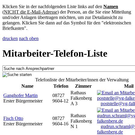
Klicken Sie in der nachfolgenden Liste links auf den
Namen
(
NICHT die E-Mail-Adresse
) der Person, an die Sie eine Mitteilung
und/oder Anlagen übertragen möchten, um zur Detailansicht zu
gelangen. Klicken Sie dann auf das Symbol für den "elektronischen
Briefkasten".
drucken
nach oben
Mitarbeiter-Telefon-Liste
Telefonliste der Mitarbeiter/innen der Verwaltung
Name
Telefon
Zimmer
Mail
Rathaus
Ganghofer Martin
08727
Falkenberg
Erster Bürgermeister
9604-12
A 3
poststelle@vg-fal
Rathaus
Fisch Otto
08727
Falkenberg
Erster Bürgermeister
9604-16
N 1
gudrun.schraml@
falkenberg.de