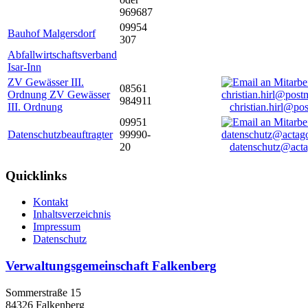
969687
09954
Bauhof Malgersdorf
307
Abfallwirtschaftsverband
Isar-Inn
ZV Gewässer III.
08561
Ordnung ZV Gewässer
984911
III. Ordnung
christian.hirl@po
09951
Datenschutzbeauftragter
99990-
20
datenschutz@acta
Quicklinks
Kontakt
Inhaltsverzeichnis
Impressum
Datenschutz
Verwaltungsgemeinschaft Falkenberg
Sommerstraße 15
84326 Falkenberg