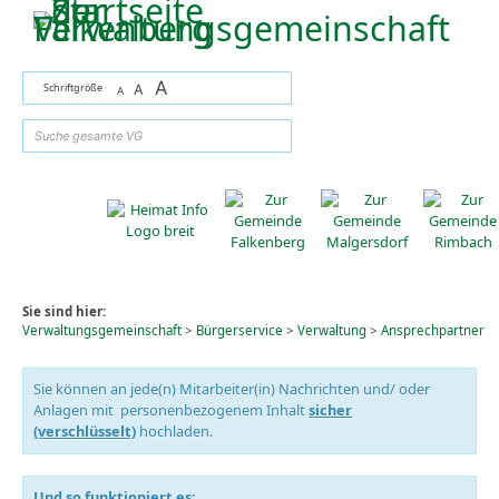
Zum Inhalt
,
zur Navigation
oder
zur Startseite
springen.
A
Schriftgröße
A
A
suchen
Sie sind hier:
Verwaltungsgemeinschaft
>
Bürgerservice
>
Verwaltung
>
Ansprechpartner
Sie können an jede(n) Mitarbeiter(in) Nachrichten und/ oder
Anlagen mit personenbezogenem Inhalt
sicher
(verschlüsselt)
hochladen.
Und so funktioniert es: