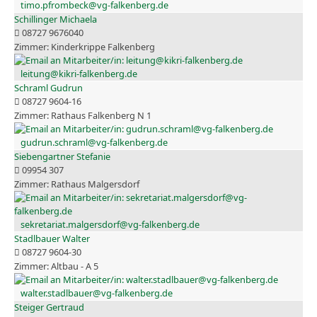
timo.pfrombeck@vg-falkenberg.de
Schillinger Michaela
08727 9676040
Kinderkrippe Falkenberg
leitung@kikri-falkenberg.de
Schraml Gudrun
08727 9604-16
Rathaus Falkenberg N 1
gudrun.schraml@vg-falkenberg.de
Siebengartner Stefanie
09954 307
Rathaus Malgersdorf
sekretariat.malgersdorf@vg-falkenberg.de
Stadlbauer Walter
08727 9604-30
Altbau - A 5
walter.stadlbauer@vg-falkenberg.de
Steiger Gertraud