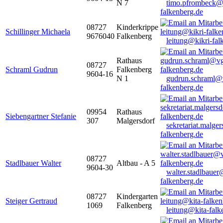
N 7
timo.pfrombeck@
falkenberg.de
08727
Kinderkrippe
Schillinger Michaela
9676040
Falkenberg
leitung@kikri-fal
Rathaus
08727
Schraml Gudrun
Falkenberg
9604-16
N 1
gudrun.schraml@
falkenberg.de
09954
Rathaus
Siebengartner Stefanie
307
Malgersdorf
sekretariat.malge
falkenberg.de
08727
Stadlbauer Walter
Altbau - A 5
9604-30
walter.stadlbaue
falkenberg.de
08727
Kindergarten
Steiger Gertraud
1069
Falkenberg
leitung@kita-falk