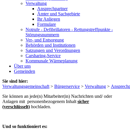
Verwaltung
Ansprechpartner
Ämter und Sachgebiete
Ihr Anliegen
Formulare
Notrufe - Defibrillatoren - Rettungstreffpunkte -
Störungsnummern
Ver- und Entsorgung
Behörden und Institutionen
Satzungen und Verordnungen
Carsharing-Service
Kommunale Wärmeplanung
Über uns
Gemeinden
Sie sind hier:
Verwaltungsgemeinschaft
>
Bürgerservice
>
Verwaltung
>
Ansprechp
Sie können an jede(n) Mitarbeiter(in) Nachrichten und/ oder
Anlagen mit personenbezogenem Inhalt
sicher
(verschlüsselt)
hochladen.
Und so funktioniert es: