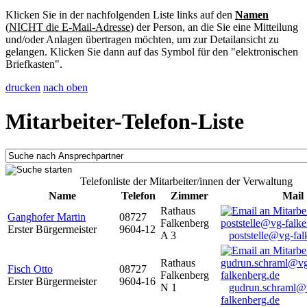
Klicken Sie in der nachfolgenden Liste links auf den
Namen
(
NICHT die E-Mail-Adresse
) der Person, an die Sie eine Mitteilung
und/oder Anlagen übertragen möchten, um zur Detailansicht zu
gelangen. Klicken Sie dann auf das Symbol für den "elektronischen
Briefkasten".
drucken
nach oben
Mitarbeiter-Telefon-Liste
Telefonliste der Mitarbeiter/innen der Verwaltung
Name
Telefon
Zimmer
Mail
Rathaus
Ganghofer Martin
08727
Falkenberg
Erster Bürgermeister
9604-12
A 3
poststelle@vg-fal
Rathaus
Fisch Otto
08727
Falkenberg
Erster Bürgermeister
9604-16
N 1
gudrun.schraml@
falkenberg.de