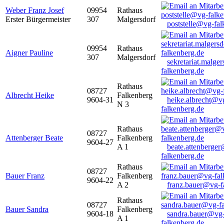
Weber Franz Josef
09954
Rathaus
Erster Bürgermeister
307
Malgersdorf
poststelle@vg-fal
09954
Rathaus
Aigner Pauline
307
Malgersdorf
sekretariat.malge
falkenberg.de
Rathaus
08727
Albrecht Heike
Falkenberg
9604-31
heike.albrecht@v
N 3
falkenberg.de
Rathaus
08727
Attenberger Beate
Falkenberg
9604-27
A 1
beate.attenberge
falkenberg.de
Rathaus
08727
Bauer Franz
Falkenberg
9604-22
A 2
franz.bauer@vg-f
Rathaus
08727
Bauer Sandra
Falkenberg
9604-18
sandra.bauer@vg
A 1
falkenberg.de