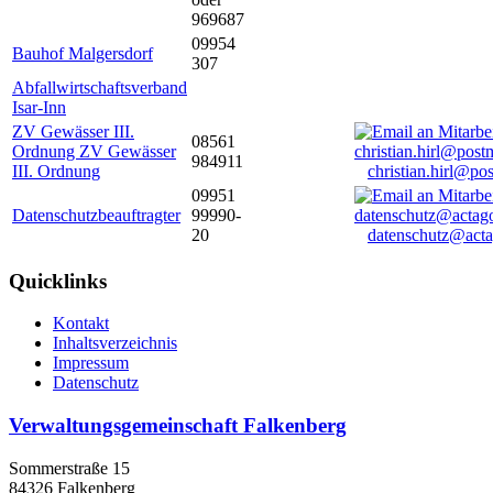
969687
09954
Bauhof Malgersdorf
307
Abfallwirtschaftsverband
Isar-Inn
ZV Gewässer III.
08561
Ordnung ZV Gewässer
984911
III. Ordnung
christian.hirl@po
09951
Datenschutzbeauftragter
99990-
20
datenschutz@acta
Quicklinks
Kontakt
Inhaltsverzeichnis
Impressum
Datenschutz
Verwaltungsgemeinschaft Falkenberg
Sommerstraße 15
84326 Falkenberg