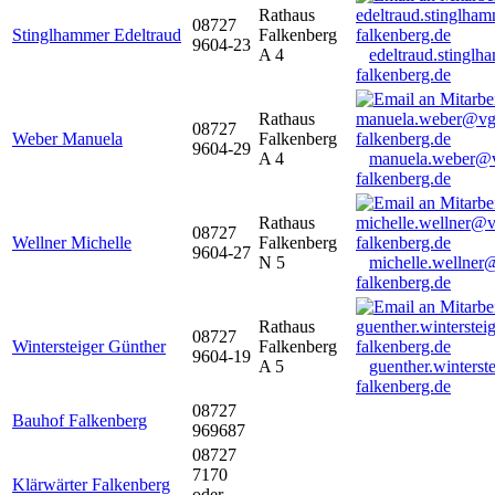
Rathaus
08727
Stinglhammer Edeltraud
Falkenberg
9604-23
A 4
edeltraud.stingl
falkenberg.de
Rathaus
08727
Weber Manuela
Falkenberg
9604-29
A 4
manuela.weber@
falkenberg.de
Rathaus
08727
Wellner Michelle
Falkenberg
9604-27
N 5
michelle.wellner
falkenberg.de
Rathaus
08727
Wintersteiger Günther
Falkenberg
9604-19
A 5
guenther.winters
falkenberg.de
08727
Bauhof Falkenberg
969687
08727
7170
Klärwärter Falkenberg
oder