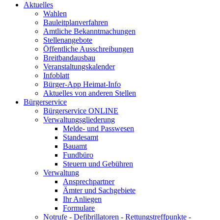
Aktuelles
Wahlen
Bauleitplanverfahren
Amtliche Bekanntmachungen
Stellenangebote
Öffentliche Ausschreibungen
Breitbandausbau
Veranstaltungskalender
Infoblatt
Bürger-App Heimat-Info
Aktuelles von anderen Stellen
Bürgerservice
Bürgerservice ONLINE
Verwaltungsgliederung
Melde- und Passwesen
Standesamt
Bauamt
Fundbüro
Steuern und Gebühren
Verwaltung
Ansprechpartner
Ämter und Sachgebiete
Ihr Anliegen
Formulare
Notrufe - Defibrillatoren - Rettungstreffpunkte -