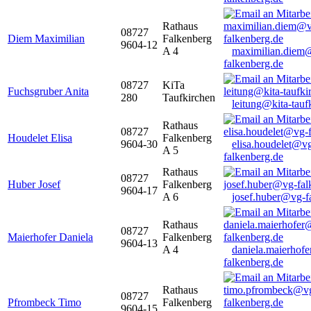
Rathaus
08727
Diem Maximilian
Falkenberg
9604-12
A 4
maximilian.diem
falkenberg.de
08727
KiTa
Fuchsgruber Anita
280
Taufkirchen
leitung@kita-tauf
Rathaus
08727
Houdelet Elisa
Falkenberg
9604-30
elisa.houdelet@v
A 5
falkenberg.de
Rathaus
08727
Huber Josef
Falkenberg
9604-17
A 6
josef.huber@vg-f
Rathaus
08727
Maierhofer Daniela
Falkenberg
9604-13
A 4
daniela.maierhof
falkenberg.de
Rathaus
08727
Pfrombeck Timo
Falkenberg
9604-15