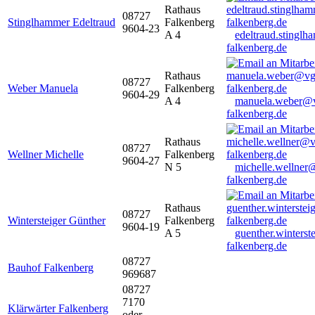
Rathaus
08727
Stinglhammer Edeltraud
Falkenberg
9604-23
A 4
edeltraud.stingl
falkenberg.de
Rathaus
08727
Weber Manuela
Falkenberg
9604-29
A 4
manuela.weber@
falkenberg.de
Rathaus
08727
Wellner Michelle
Falkenberg
9604-27
N 5
michelle.wellner
falkenberg.de
Rathaus
08727
Wintersteiger Günther
Falkenberg
9604-19
A 5
guenther.winters
falkenberg.de
08727
Bauhof Falkenberg
969687
08727
7170
Klärwärter Falkenberg
oder