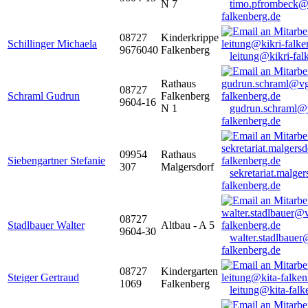
N 7
timo.pfrombeck@
falkenberg.de
08727
Kinderkrippe
Schillinger Michaela
9676040
Falkenberg
leitung@kikri-fal
Rathaus
08727
Schraml Gudrun
Falkenberg
9604-16
N 1
gudrun.schraml@
falkenberg.de
09954
Rathaus
Siebengartner Stefanie
307
Malgersdorf
sekretariat.malge
falkenberg.de
08727
Stadlbauer Walter
Altbau - A 5
9604-30
walter.stadlbaue
falkenberg.de
08727
Kindergarten
Steiger Gertraud
1069
Falkenberg
leitung@kita-falk