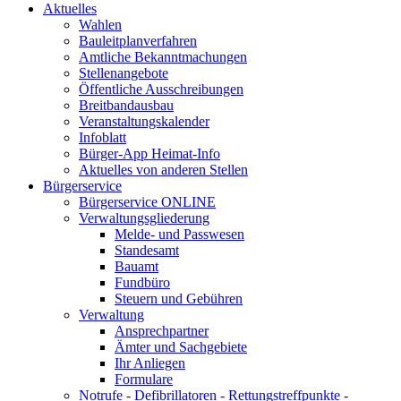
Aktuelles
Wahlen
Bauleitplanverfahren
Amtliche Bekanntmachungen
Stellenangebote
Öffentliche Ausschreibungen
Breitbandausbau
Veranstaltungskalender
Infoblatt
Bürger-App Heimat-Info
Aktuelles von anderen Stellen
Bürgerservice
Bürgerservice ONLINE
Verwaltungsgliederung
Melde- und Passwesen
Standesamt
Bauamt
Fundbüro
Steuern und Gebühren
Verwaltung
Ansprechpartner
Ämter und Sachgebiete
Ihr Anliegen
Formulare
Notrufe - Defibrillatoren - Rettungstreffpunkte -