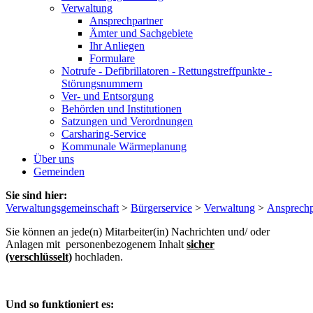
Verwaltung
Ansprechpartner
Ämter und Sachgebiete
Ihr Anliegen
Formulare
Notrufe - Defibrillatoren - Rettungstreffpunkte -
Störungsnummern
Ver- und Entsorgung
Behörden und Institutionen
Satzungen und Verordnungen
Carsharing-Service
Kommunale Wärmeplanung
Über uns
Gemeinden
Sie sind hier:
Verwaltungsgemeinschaft
>
Bürgerservice
>
Verwaltung
>
Ansprechp
Sie können an jede(n) Mitarbeiter(in) Nachrichten und/ oder
Anlagen mit personenbezogenem Inhalt
sicher
(verschlüsselt)
hochladen.
Und so funktioniert es: