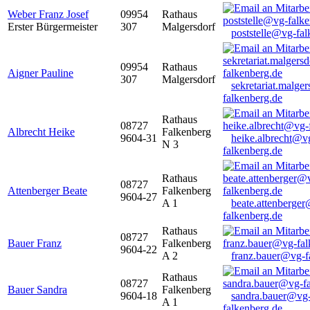
Weber Franz Josef
09954
Rathaus
Erster Bürgermeister
307
Malgersdorf
poststelle@vg-fal
09954
Rathaus
Aigner Pauline
307
Malgersdorf
sekretariat.malge
falkenberg.de
Rathaus
08727
Albrecht Heike
Falkenberg
9604-31
heike.albrecht@v
N 3
falkenberg.de
Rathaus
08727
Attenberger Beate
Falkenberg
9604-27
A 1
beate.attenberge
falkenberg.de
Rathaus
08727
Bauer Franz
Falkenberg
9604-22
A 2
franz.bauer@vg-f
Rathaus
08727
Bauer Sandra
Falkenberg
9604-18
sandra.bauer@vg
A 1
falkenberg.de