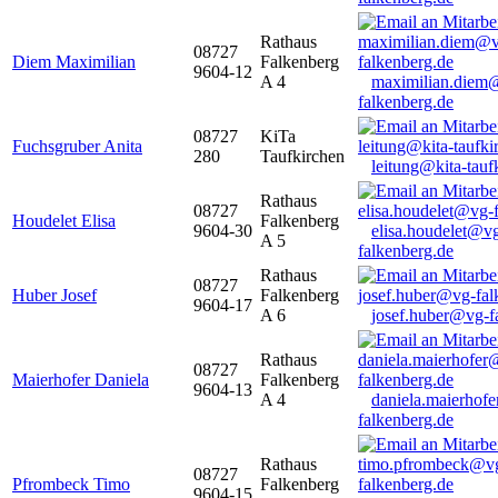
Rathaus
08727
Diem Maximilian
Falkenberg
9604-12
A 4
maximilian.diem
falkenberg.de
08727
KiTa
Fuchsgruber Anita
280
Taufkirchen
leitung@kita-tauf
Rathaus
08727
Houdelet Elisa
Falkenberg
9604-30
elisa.houdelet@v
A 5
falkenberg.de
Rathaus
08727
Huber Josef
Falkenberg
9604-17
A 6
josef.huber@vg-f
Rathaus
08727
Maierhofer Daniela
Falkenberg
9604-13
A 4
daniela.maierhof
falkenberg.de
Rathaus
08727
Pfrombeck Timo
Falkenberg
9604-15