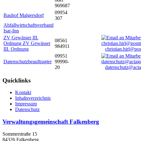
969687
09954
Bauhof Malgersdorf
307
Abfallwirtschaftsverband
Isar-Inn
ZV Gewässer III.
08561
Ordnung ZV Gewässer
984911
III. Ordnung
christian.hirl@po
09951
Datenschutzbeauftragter
99990-
20
datenschutz@acta
Quicklinks
Kontakt
Inhaltsverzeichnis
Impressum
Datenschutz
Verwaltungsgemeinschaft Falkenberg
Sommerstraße 15
84326 Falkenberg