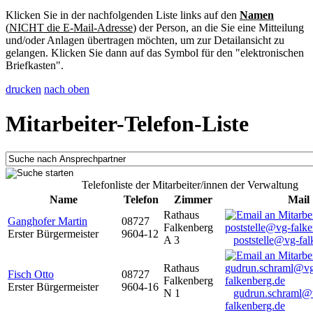
Klicken Sie in der nachfolgenden Liste links auf den
Namen
(
NICHT die E-Mail-Adresse
) der Person, an die Sie eine Mitteilung
und/oder Anlagen übertragen möchten, um zur Detailansicht zu
gelangen. Klicken Sie dann auf das Symbol für den "elektronischen
Briefkasten".
drucken
nach oben
Mitarbeiter-Telefon-Liste
Telefonliste der Mitarbeiter/innen der Verwaltung
Name
Telefon
Zimmer
Mail
Rathaus
Ganghofer Martin
08727
Falkenberg
Erster Bürgermeister
9604-12
A 3
poststelle@vg-fal
Rathaus
Fisch Otto
08727
Falkenberg
Erster Bürgermeister
9604-16
N 1
gudrun.schraml@
falkenberg.de