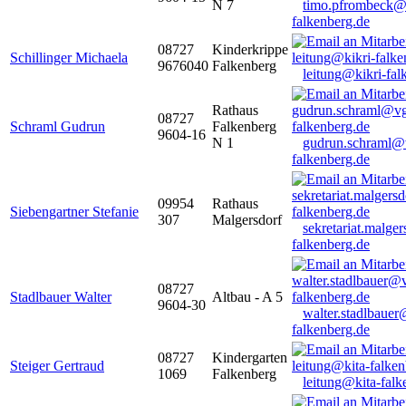
N 7
timo.pfrombeck@
falkenberg.de
08727
Kinderkrippe
Schillinger Michaela
9676040
Falkenberg
leitung@kikri-fal
Rathaus
08727
Schraml Gudrun
Falkenberg
9604-16
N 1
gudrun.schraml@
falkenberg.de
09954
Rathaus
Siebengartner Stefanie
307
Malgersdorf
sekretariat.malge
falkenberg.de
08727
Stadlbauer Walter
Altbau - A 5
9604-30
walter.stadlbaue
falkenberg.de
08727
Kindergarten
Steiger Gertraud
1069
Falkenberg
leitung@kita-falk