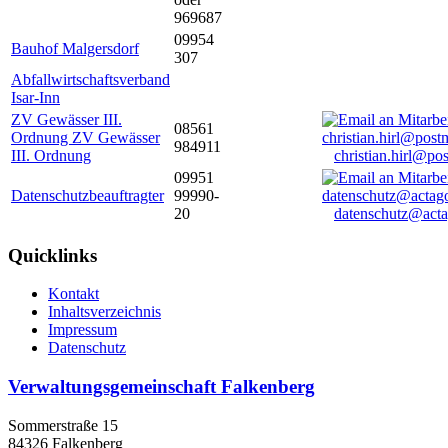
969687
09954
Bauhof Malgersdorf
307
Abfallwirtschaftsverband
Isar-Inn
ZV Gewässer III.
08561
Ordnung ZV Gewässer
984911
III. Ordnung
christian.hirl@po
09951
Datenschutzbeauftragter
99990-
20
datenschutz@acta
Quicklinks
Kontakt
Inhaltsverzeichnis
Impressum
Datenschutz
Verwaltungsgemeinschaft Falkenberg
Sommerstraße 15
84326 Falkenberg