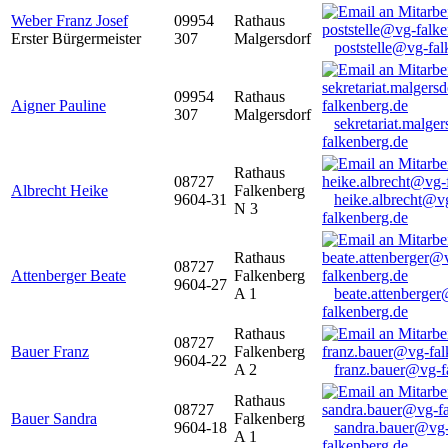
Weber Franz Josef
09954
Rathaus
Erster Bürgermeister
307
Malgersdorf
poststelle@vg-fal
09954
Rathaus
Aigner Pauline
307
Malgersdorf
sekretariat.malge
falkenberg.de
Rathaus
08727
Albrecht Heike
Falkenberg
9604-31
heike.albrecht@v
N 3
falkenberg.de
Rathaus
08727
Attenberger Beate
Falkenberg
9604-27
A 1
beate.attenberge
falkenberg.de
Rathaus
08727
Bauer Franz
Falkenberg
9604-22
A 2
franz.bauer@vg-f
Rathaus
08727
Bauer Sandra
Falkenberg
9604-18
sandra.bauer@vg
A 1
falkenberg.de