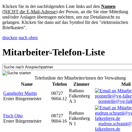
Klicken Sie in der nachfolgenden Liste links auf den
Namen
(
NICHT die E-Mail-Adresse
) der Person, an die Sie eine Mitteilung
und/oder Anlagen übertragen möchten, um zur Detailansicht zu
gelangen. Klicken Sie dann auf das Symbol für den "elektronischen
Briefkasten".
drucken
nach oben
Mitarbeiter-Telefon-Liste
Telefonliste der Mitarbeiter/innen der Verwaltung
Name
Telefon
Zimmer
Mail
Rathaus
Ganghofer Martin
08727
Falkenberg
Erster Bürgermeister
9604-12
A 3
poststelle@vg-fal
Rathaus
Fisch Otto
08727
Falkenberg
Erster Bürgermeister
9604-16
N 1
gudrun.schraml@
falkenberg.de