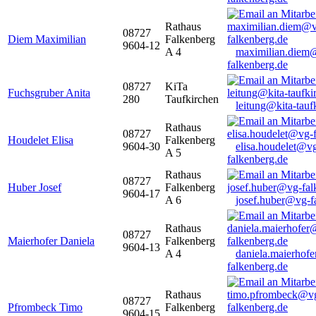
Rathaus
08727
Diem Maximilian
Falkenberg
9604-12
A 4
maximilian.diem
falkenberg.de
08727
KiTa
Fuchsgruber Anita
280
Taufkirchen
leitung@kita-tauf
Rathaus
08727
Houdelet Elisa
Falkenberg
9604-30
elisa.houdelet@v
A 5
falkenberg.de
Rathaus
08727
Huber Josef
Falkenberg
9604-17
A 6
josef.huber@vg-f
Rathaus
08727
Maierhofer Daniela
Falkenberg
9604-13
A 4
daniela.maierhof
falkenberg.de
Rathaus
08727
Pfrombeck Timo
Falkenberg
9604-15