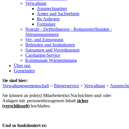
Verwaltung
Ansprechpartner
Ämter und Sachgebiete
Ihr Anliegen
Formulare
Notrufe - Defibrillatoren - Rettungstreffpunkte -
Störungsnummern
Ver- und Entsorgung
Behörden und Institutionen
Satzungen und Verordnungen
Carsharing-Service
Kommunale Wärmeplanung
Über uns
Gemeinden
Sie sind hier:
Verwaltungsgemeinschaft
>
Bürgerservice
>
Verwaltung
>
Ansprechp
Sie können an jede(n) Mitarbeiter(in) Nachrichten und/ oder
Anlagen mit personenbezogenem Inhalt
sicher
(verschlüsselt)
hochladen.
Und so funktioniert es: