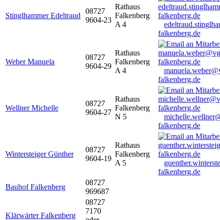
Rathaus
08727
Stinglhammer Edeltraud
Falkenberg
9604-23
A 4
edeltraud.stingl
falkenberg.de
Rathaus
08727
Weber Manuela
Falkenberg
9604-29
A 4
manuela.weber@
falkenberg.de
Rathaus
08727
Wellner Michelle
Falkenberg
9604-27
N 5
michelle.wellner
falkenberg.de
Rathaus
08727
Wintersteiger Günther
Falkenberg
9604-19
A 5
guenther.winters
falkenberg.de
08727
Bauhof Falkenberg
969687
08727
7170
Klärwärter Falkenberg
oder