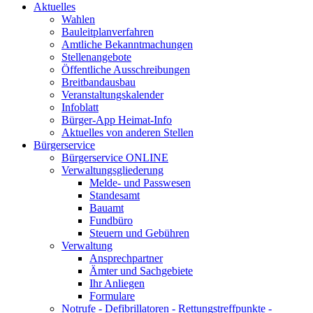
Aktuelles
Wahlen
Bauleitplanverfahren
Amtliche Bekanntmachungen
Stellenangebote
Öffentliche Ausschreibungen
Breitbandausbau
Veranstaltungskalender
Infoblatt
Bürger-App Heimat-Info
Aktuelles von anderen Stellen
Bürgerservice
Bürgerservice ONLINE
Verwaltungsgliederung
Melde- und Passwesen
Standesamt
Bauamt
Fundbüro
Steuern und Gebühren
Verwaltung
Ansprechpartner
Ämter und Sachgebiete
Ihr Anliegen
Formulare
Notrufe - Defibrillatoren - Rettungstreffpunkte -