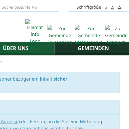
A
suchen
Schriftgröße
A
A
ÜBER UNS
GEMEINDEN
er
personenbezogenem Inhalt
sicher
l-Adresse
) der Person, an die Sie eine Mitteilung
icken Sie dann auf das Symbol für den