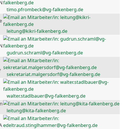
 N
timo.pfrombeck@vg-falkenberg.de
e
leitung@kikri-falkenberg.de
 N
gudrun.schraml@vg-falkenberg.de
f
sekretariat.malgersdorf@vg-falkenberg.de
walter.stadlbauer@vg-falkenberg.de
en
leitung@kita-falkenberg.de
A