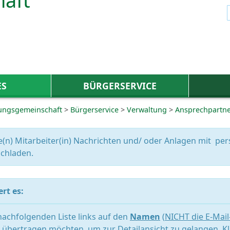
ES
BÜRGERSERVICE
ungsgemeinschaft
>
Bürgerservice
>
Verwaltung
>
Ansprechpartn
e(n) Mitarbeiter(in) Nachrichten und/ oder Anlagen mit 
chladen.
rt es:
 nachfolgenden Liste links auf den
Namen
(
NICHT die E-Mai
übertragen möchten, um zur Detailansicht zu gelangen. Kl