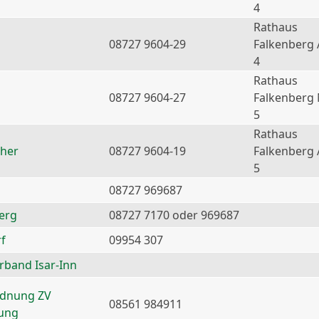
4
Rathaus
08727 9604-29
Falkenberg 
4
Rathaus
08727 9604-27
Falkenberg
5
Rathaus
ther
08727 9604-19
Falkenberg 
5
08727 969687
erg
08727 7170 oder 969687
f
09954 307
erband Isar-Inn
rdnung ZV
08561 984911
nung