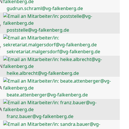
 N
gudrun.schraml@vg-falkenberg.de
f
poststelle@vg-falkenberg.de
f
sekretariat.malgersdorf@vg-falkenberg.de
 N
heike.albrecht@vg-falkenberg.de
A
beate.attenberger@vg-falkenberg.de
A
franz.bauer@vg-falkenberg.de