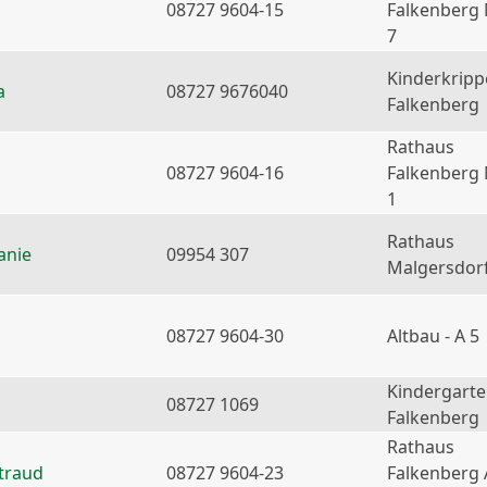
08727 9604-15
Falkenberg
7
Kinderkripp
a
08727 9676040
Falkenberg
Rathaus
08727 9604-16
Falkenberg
1
Rathaus
anie
09954 307
Malgersdor
08727 9604-30
Altbau - A 5
Kindergart
08727 1069
Falkenberg
Rathaus
traud
08727 9604-23
Falkenberg 