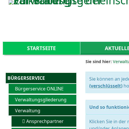
Zum Inhalt
,
zur Navigation
oder
zur Startseite
springen.
STARTSEITE
AKTUELL
Sie sind hier:
Verwalt
BÜRGERSERVICE
Sie können an jed
(verschlüsselt)
ho
Bürgerservice ONLINE
Verwaltungsgliederung
Und so funktionie
Verwaltung
Ansprechpartner
Klicken Sie in der
und/oder Anlagen 