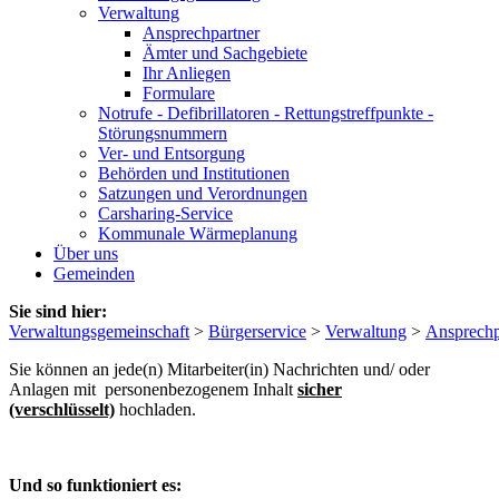
Verwaltung
Ansprechpartner
Ämter und Sachgebiete
Ihr Anliegen
Formulare
Notrufe - Defibrillatoren - Rettungstreffpunkte -
Störungsnummern
Ver- und Entsorgung
Behörden und Institutionen
Satzungen und Verordnungen
Carsharing-Service
Kommunale Wärmeplanung
Über uns
Gemeinden
Sie sind hier:
Verwaltungsgemeinschaft
>
Bürgerservice
>
Verwaltung
>
Ansprechp
Sie können an jede(n) Mitarbeiter(in) Nachrichten und/ oder
Anlagen mit personenbezogenem Inhalt
sicher
(verschlüsselt)
hochladen.
Und so funktioniert es: