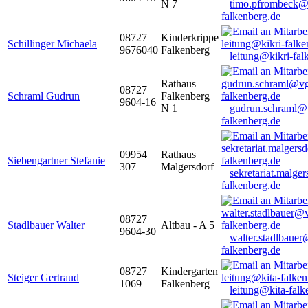
N 7
timo.pfrombeck@
falkenberg.de
08727
Kinderkrippe
Schillinger Michaela
9676040
Falkenberg
leitung@kikri-fal
Rathaus
08727
Schraml Gudrun
Falkenberg
9604-16
N 1
gudrun.schraml@
falkenberg.de
09954
Rathaus
Siebengartner Stefanie
307
Malgersdorf
sekretariat.malge
falkenberg.de
08727
Stadlbauer Walter
Altbau - A 5
9604-30
walter.stadlbaue
falkenberg.de
08727
Kindergarten
Steiger Gertraud
1069
Falkenberg
leitung@kita-falk