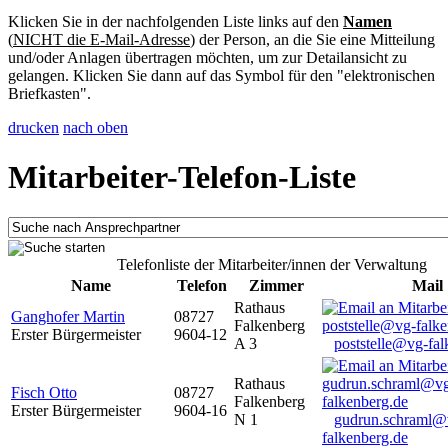
Klicken Sie in der nachfolgenden Liste links auf den
Namen
(
NICHT die E-Mail-Adresse
) der Person, an die Sie eine Mitteilung
und/oder Anlagen übertragen möchten, um zur Detailansicht zu
gelangen. Klicken Sie dann auf das Symbol für den "elektronischen
Briefkasten".
drucken
nach oben
Mitarbeiter-Telefon-Liste
Telefonliste der Mitarbeiter/innen der Verwaltung
Name
Telefon
Zimmer
Mail
Rathaus
Ganghofer Martin
08727
Falkenberg
Erster Bürgermeister
9604-12
A 3
poststelle@vg-fal
Rathaus
Fisch Otto
08727
Falkenberg
Erster Bürgermeister
9604-16
N 1
gudrun.schraml@
falkenberg.de