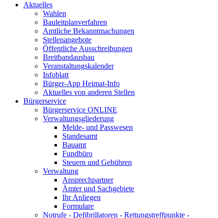
Aktuelles
Wahlen
Bauleitplanverfahren
Amtliche Bekanntmachungen
Stellenangebote
Öffentliche Ausschreibungen
Breitbandausbau
Veranstaltungskalender
Infoblatt
Bürger-App Heimat-Info
Aktuelles von anderen Stellen
Bürgerservice
Bürgerservice ONLINE
Verwaltungsgliederung
Melde- und Passwesen
Standesamt
Bauamt
Fundbüro
Steuern und Gebühren
Verwaltung
Ansprechpartner
Ämter und Sachgebiete
Ihr Anliegen
Formulare
Notrufe - Defibrillatoren - Rettungstreffpunkte -