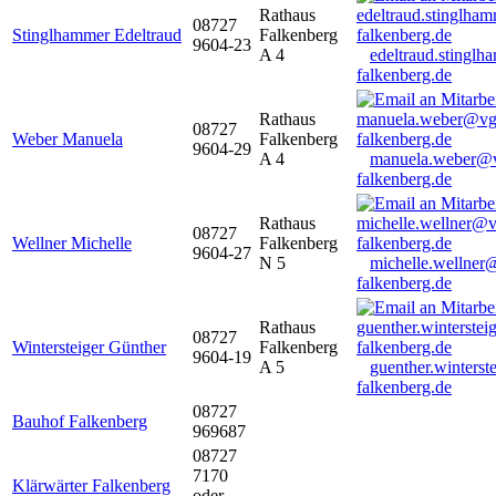
Rathaus
08727
Stinglhammer Edeltraud
Falkenberg
9604-23
A 4
edeltraud.stingl
falkenberg.de
Rathaus
08727
Weber Manuela
Falkenberg
9604-29
A 4
manuela.weber@
falkenberg.de
Rathaus
08727
Wellner Michelle
Falkenberg
9604-27
N 5
michelle.wellner
falkenberg.de
Rathaus
08727
Wintersteiger Günther
Falkenberg
9604-19
A 5
guenther.winters
falkenberg.de
08727
Bauhof Falkenberg
969687
08727
7170
Klärwärter Falkenberg
oder