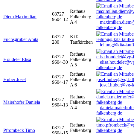
Rathaus
08727
Diem Maximilian
Falkenberg
9604-12
A 4
maximilian.diem
falkenberg.de
08727
KiTa
Fuchsgruber Anita
280
Taufkirchen
leitung@kita-tauf
Rathaus
08727
Houdelet Elisa
Falkenberg
9604-30
elisa.houdelet@v
A 5
falkenberg.de
Rathaus
08727
Huber Josef
Falkenberg
9604-17
A 6
josef.huber@vg-f
Rathaus
08727
Maierhofer Daniela
Falkenberg
9604-13
A 4
daniela.maierhof
falkenberg.de
Rathaus
08727
Pfrombeck Timo
Falkenberg
9604-15