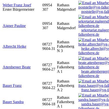
Weber Franz Josef
09954
Rathaus
Erster Bürgermeister
307
Malgersdorf
poststelle@vg-fal
09954
Rathaus
Aigner Pauline
307
Malgersdorf
sekretariat.malge
falkenberg.de
Rathaus
08727
Albrecht Heike
Falkenberg
9604-31
heike.albrecht@v
N 3
falkenberg.de
Rathaus
08727
Attenberger Beate
Falkenberg
9604-27
A 1
beate.attenberge
falkenberg.de
Rathaus
08727
Bauer Franz
Falkenberg
9604-22
A 2
franz.bauer@vg-f
Rathaus
08727
Bauer Sandra
Falkenberg
9604-18
sandra.bauer@vg
A 1
falkenberg.de