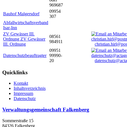
969687
09954
Bauhof Malgersdorf
307
Abfallwirtschaftsverband
Isar-Inn
ZV Gewässer III.
08561
Ordnung ZV Gewässer
984911
III. Ordnung
christian.hirl@po
09951
Datenschutzbeauftragter
99990-
20
datenschutz@acta
Quicklinks
Kontakt
Inhaltsverzeichnis
Impressum
Datenschutz
Verwaltungsgemeinschaft Falkenberg
Sommerstraße 15
84326 Falkenberg