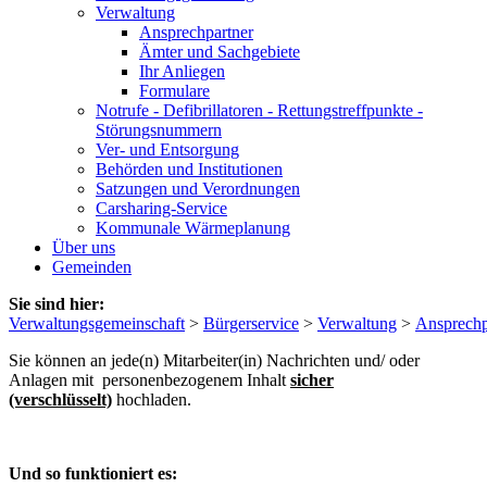
Verwaltung
Ansprechpartner
Ämter und Sachgebiete
Ihr Anliegen
Formulare
Notrufe - Defibrillatoren - Rettungstreffpunkte -
Störungsnummern
Ver- und Entsorgung
Behörden und Institutionen
Satzungen und Verordnungen
Carsharing-Service
Kommunale Wärmeplanung
Über uns
Gemeinden
Sie sind hier:
Verwaltungsgemeinschaft
>
Bürgerservice
>
Verwaltung
>
Ansprechp
Sie können an jede(n) Mitarbeiter(in) Nachrichten und/ oder
Anlagen mit personenbezogenem Inhalt
sicher
(verschlüsselt)
hochladen.
Und so funktioniert es: