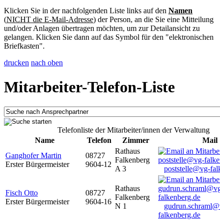
Klicken Sie in der nachfolgenden Liste links auf den
Namen
(
NICHT die E-Mail-Adresse
) der Person, an die Sie eine Mitteilung
und/oder Anlagen übertragen möchten, um zur Detailansicht zu
gelangen. Klicken Sie dann auf das Symbol für den "elektronischen
Briefkasten".
drucken
nach oben
Mitarbeiter-Telefon-Liste
Telefonliste der Mitarbeiter/innen der Verwaltung
Name
Telefon
Zimmer
Mail
Rathaus
Ganghofer Martin
08727
Falkenberg
Erster Bürgermeister
9604-12
A 3
poststelle@vg-fal
Rathaus
Fisch Otto
08727
Falkenberg
Erster Bürgermeister
9604-16
N 1
gudrun.schraml@
falkenberg.de