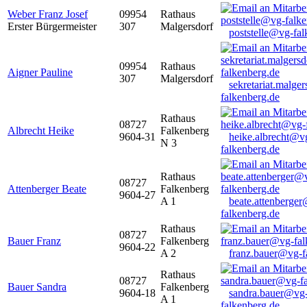
Weber Franz Josef
09954
Rathaus
Erster Bürgermeister
307
Malgersdorf
poststelle@vg-fal
09954
Rathaus
Aigner Pauline
307
Malgersdorf
sekretariat.malge
falkenberg.de
Rathaus
08727
Albrecht Heike
Falkenberg
9604-31
heike.albrecht@v
N 3
falkenberg.de
Rathaus
08727
Attenberger Beate
Falkenberg
9604-27
A 1
beate.attenberge
falkenberg.de
Rathaus
08727
Bauer Franz
Falkenberg
9604-22
A 2
franz.bauer@vg-f
Rathaus
08727
Bauer Sandra
Falkenberg
9604-18
sandra.bauer@vg
A 1
falkenberg.de