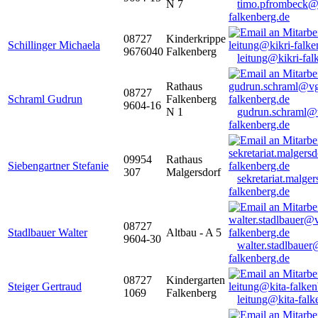
N 7
timo.pfrombeck@
falkenberg.de
08727
Kinderkrippe
Schillinger Michaela
9676040
Falkenberg
leitung@kikri-fal
Rathaus
08727
Schraml Gudrun
Falkenberg
9604-16
N 1
gudrun.schraml@
falkenberg.de
09954
Rathaus
Siebengartner Stefanie
307
Malgersdorf
sekretariat.malge
falkenberg.de
08727
Stadlbauer Walter
Altbau - A 5
9604-30
walter.stadlbaue
falkenberg.de
08727
Kindergarten
Steiger Gertraud
1069
Falkenberg
leitung@kita-falk