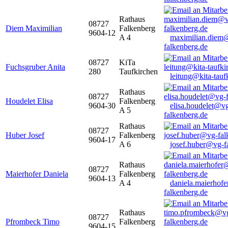
Rathaus
08727
Diem Maximilian
Falkenberg
9604-12
A 4
maximilian.diem
falkenberg.de
08727
KiTa
Fuchsgruber Anita
280
Taufkirchen
leitung@kita-tauf
Rathaus
08727
Houdelet Elisa
Falkenberg
9604-30
elisa.houdelet@v
A 5
falkenberg.de
Rathaus
08727
Huber Josef
Falkenberg
9604-17
A 6
josef.huber@vg-f
Rathaus
08727
Maierhofer Daniela
Falkenberg
9604-13
A 4
daniela.maierhof
falkenberg.de
Rathaus
08727
Pfrombeck Timo
Falkenberg
9604-15