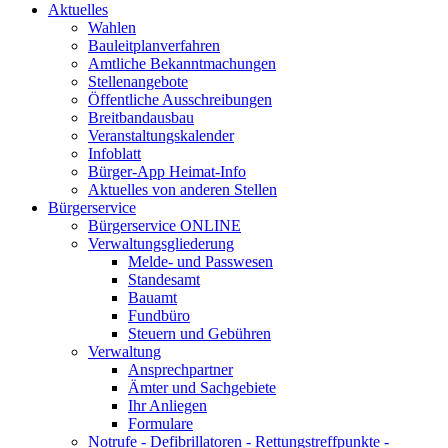
Aktuelles
Wahlen
Bauleitplanverfahren
Amtliche Bekanntmachungen
Stellenangebote
Öffentliche Ausschreibungen
Breitbandausbau
Veranstaltungskalender
Infoblatt
Bürger-App Heimat-Info
Aktuelles von anderen Stellen
Bürgerservice
Bürgerservice ONLINE
Verwaltungsgliederung
Melde- und Passwesen
Standesamt
Bauamt
Fundbüro
Steuern und Gebühren
Verwaltung
Ansprechpartner
Ämter und Sachgebiete
Ihr Anliegen
Formulare
Notrufe - Defibrillatoren - Rettungstreffpunkte -