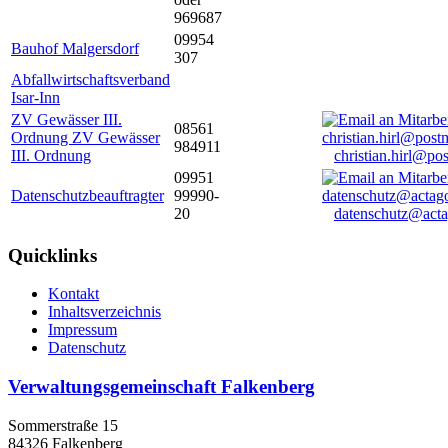
969687
09954
Bauhof Malgersdorf
307
Abfallwirtschaftsverband
Isar-Inn
ZV Gewässer III.
08561
Ordnung ZV Gewässer
984911
III. Ordnung
christian.hirl@po
09951
Datenschutzbeauftragter
99990-
20
datenschutz@acta
Quicklinks
Kontakt
Inhaltsverzeichnis
Impressum
Datenschutz
Verwaltungsgemeinschaft Falkenberg
Sommerstraße 15
84326 Falkenberg