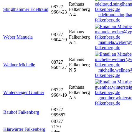
Rathaus
08727
Stinglhammer Edeltraud
Falkenberg
9604-23
A 4
edeltraud.stingl
falkenberg.de
Rathaus
08727
Weber Manuela
Falkenberg
9604-29
A 4
manuela.weber@
falkenberg.de
Rathaus
08727
Wellner Michelle
Falkenberg
9604-27
N 5
michelle.wellner
falkenberg.de
Rathaus
08727
Wintersteiger Günther
Falkenberg
9604-19
A 5
guenther.winters
falkenberg.de
08727
Bauhof Falkenberg
969687
08727
7170
Klärwärter Falkenberg
oder