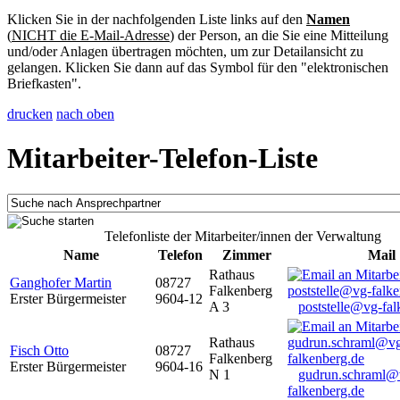
Klicken Sie in der nachfolgenden Liste links auf den
Namen
(
NICHT die E-Mail-Adresse
) der Person, an die Sie eine Mitteilung
und/oder Anlagen übertragen möchten, um zur Detailansicht zu
gelangen. Klicken Sie dann auf das Symbol für den "elektronischen
Briefkasten".
drucken
nach oben
Mitarbeiter-Telefon-Liste
Telefonliste der Mitarbeiter/innen der Verwaltung
Name
Telefon
Zimmer
Mail
Rathaus
Ganghofer Martin
08727
Falkenberg
Erster Bürgermeister
9604-12
A 3
poststelle@vg-fal
Rathaus
Fisch Otto
08727
Falkenberg
Erster Bürgermeister
9604-16
N 1
gudrun.schraml@
falkenberg.de