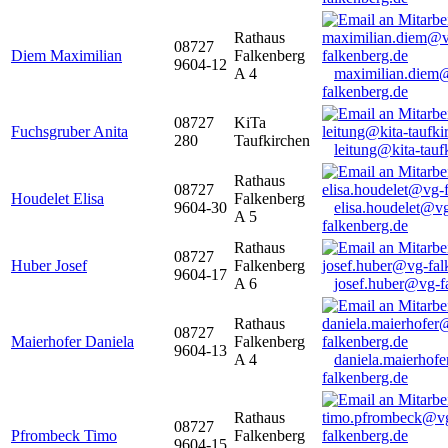
Rathaus
08727
Diem Maximilian
Falkenberg
9604-12
A 4
maximilian.diem
falkenberg.de
08727
KiTa
Fuchsgruber Anita
280
Taufkirchen
leitung@kita-tauf
Rathaus
08727
Houdelet Elisa
Falkenberg
9604-30
elisa.houdelet@v
A 5
falkenberg.de
Rathaus
08727
Huber Josef
Falkenberg
9604-17
A 6
josef.huber@vg-f
Rathaus
08727
Maierhofer Daniela
Falkenberg
9604-13
A 4
daniela.maierhof
falkenberg.de
Rathaus
08727
Pfrombeck Timo
Falkenberg
9604-15