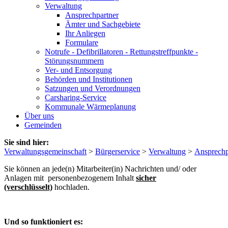
Verwaltung
Ansprechpartner
Ämter und Sachgebiete
Ihr Anliegen
Formulare
Notrufe - Defibrillatoren - Rettungstreffpunkte -
Störungsnummern
Ver- und Entsorgung
Behörden und Institutionen
Satzungen und Verordnungen
Carsharing-Service
Kommunale Wärmeplanung
Über uns
Gemeinden
Sie sind hier:
Verwaltungsgemeinschaft
>
Bürgerservice
>
Verwaltung
>
Ansprechp
Sie können an jede(n) Mitarbeiter(in) Nachrichten und/ oder
Anlagen mit personenbezogenem Inhalt
sicher
(verschlüsselt)
hochladen.
Und so funktioniert es: