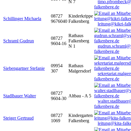
N 7
timo.pfrombeck@
falkenberg.de
08727
Kinderkrippe
Schillinger Michaela
9676040
Falkenberg
leitung@kikri-fal
Rathaus
08727
Schraml Gudrun
Falkenberg
9604-16
N 1
gudrun.schraml@
falkenberg.de
09954
Rathaus
Siebengartner Stefanie
307
Malgersdorf
sekretariat.malge
falkenberg.de
08727
Stadlbauer Walter
Altbau - A 5
9604-30
walter.stadlbaue
falkenberg.de
08727
Kindergarten
Steiger Gertraud
1069
Falkenberg
leitung@kita-falk