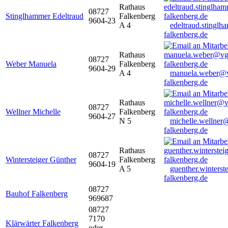
Rathaus
08727
Stinglhammer Edeltraud
Falkenberg
9604-23
A 4
edeltraud.stingl
falkenberg.de
Rathaus
08727
Weber Manuela
Falkenberg
9604-29
A 4
manuela.weber@
falkenberg.de
Rathaus
08727
Wellner Michelle
Falkenberg
9604-27
N 5
michelle.wellner
falkenberg.de
Rathaus
08727
Wintersteiger Günther
Falkenberg
9604-19
A 5
guenther.winters
falkenberg.de
08727
Bauhof Falkenberg
969687
08727
7170
Klärwärter Falkenberg
oder