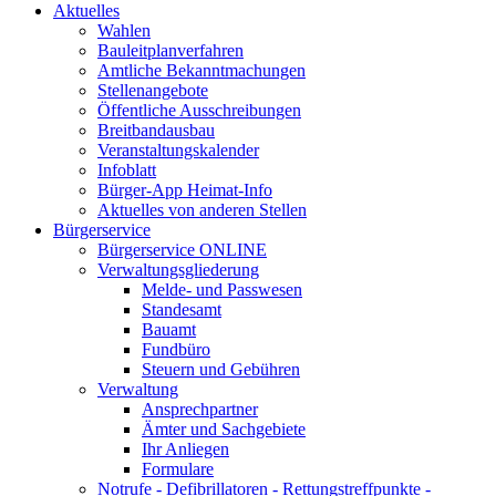
Aktuelles
Wahlen
Bauleitplanverfahren
Amtliche Bekanntmachungen
Stellenangebote
Öffentliche Ausschreibungen
Breitbandausbau
Veranstaltungskalender
Infoblatt
Bürger-App Heimat-Info
Aktuelles von anderen Stellen
Bürgerservice
Bürgerservice ONLINE
Verwaltungsgliederung
Melde- und Passwesen
Standesamt
Bauamt
Fundbüro
Steuern und Gebühren
Verwaltung
Ansprechpartner
Ämter und Sachgebiete
Ihr Anliegen
Formulare
Notrufe - Defibrillatoren - Rettungstreffpunkte -