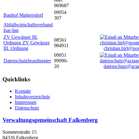
969687
09954
Bauhof Malgersdorf
307
Abfallwirtschaftsverband
Isar-Inn
ZV Gewässer III.
08561
Ordnung ZV Gewässer
984911
III. Ordnung
christian.hirl@po
09951
Datenschutzbeauftragter
99990-
20
datenschutz@acta
Quicklinks
Kontakt
Inhaltsverzeichnis
Impressum
Datenschutz
Verwaltungsgemeinschaft Falkenberg
Sommerstraße 15
84326 Falkenberg