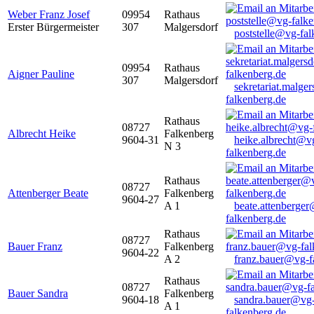
Weber Franz Josef
09954
Rathaus
Erster Bürgermeister
307
Malgersdorf
poststelle@vg-fal
09954
Rathaus
Aigner Pauline
307
Malgersdorf
sekretariat.malge
falkenberg.de
Rathaus
08727
Albrecht Heike
Falkenberg
9604-31
heike.albrecht@v
N 3
falkenberg.de
Rathaus
08727
Attenberger Beate
Falkenberg
9604-27
A 1
beate.attenberge
falkenberg.de
Rathaus
08727
Bauer Franz
Falkenberg
9604-22
A 2
franz.bauer@vg-f
Rathaus
08727
Bauer Sandra
Falkenberg
9604-18
sandra.bauer@vg
A 1
falkenberg.de