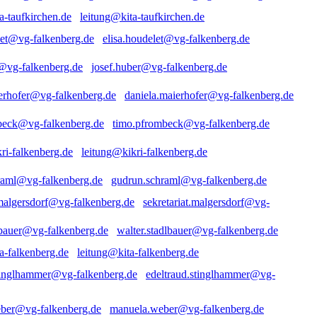
leitung@kita-taufkirchen.de
elisa.houdelet@vg-falkenberg.de
josef.huber@vg-falkenberg.de
daniela.maierhofer@vg-falkenberg.de
timo.pfrombeck@vg-falkenberg.de
leitung@kikri-falkenberg.de
gudrun.schraml@vg-falkenberg.de
sekretariat.malgersdorf@vg-
walter.stadlbauer@vg-falkenberg.de
leitung@kita-falkenberg.de
edeltraud.stinglhammer@vg-
manuela.weber@vg-falkenberg.de