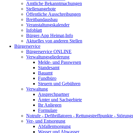
Amtliche Bekanntmachungen
Stellenangebote
Öffentliche Ausschreibungen
Breitbandausbau
Veranstaltungskalender
Infoblatt
Bürger-App Heimat-Info
Aktuelles von anderen Stellen
Bürgerservice
Bürgerservice ONLINE
Verwaltungsgliederung
Melde- und Passwesen
Standesamt
Bauamt
Fundbüro
Steuern und Gebühren
Verwaltung
Ansprechpartner
Ämter und Sachgebiete
Ihr Anliegen
Formulare
Notrufe - Defibrillatoren - Rettungstreffpunkte - Störu
Ver- und Entsorgung
Abfallentsorgung
Wasser und Abwasser