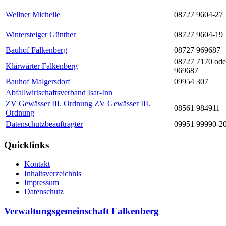
Wellner Michelle
08727 9604-27
Wintersteiger Günther
08727 9604-19
Bauhof Falkenberg
08727 969687
08727 7170 ode
Klärwärter Falkenberg
969687
Bauhof Malgersdorf
09954 307
Abfallwirtschaftsverband Isar-Inn
ZV Gewässer III. Ordnung ZV Gewässer III.
08561 984911
Ordnung
Datenschutzbeauftragter
09951 99990-2
Quicklinks
Kontakt
Inhaltsverzeichnis
Impressum
Datenschutz
Verwaltungsgemeinschaft Falkenberg