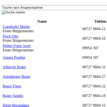
Name
Telefon
Ganghofer Martin
08727 9604-12
Erster Bürgermeister
Fisch Otto
08727 9604-16
Erster Bürgermeister
Weber Franz Josef
09954 307
Erster Bürgermeister
Aigner Pauline
09954 307
Albrecht Heike
08727 9604-31
Attenberger Beate
08727 9604-27
Bauer Franz
08727 9604-22
Bauer Sandra
08727 9604-18
Diem Maximilian
08727 9604-12