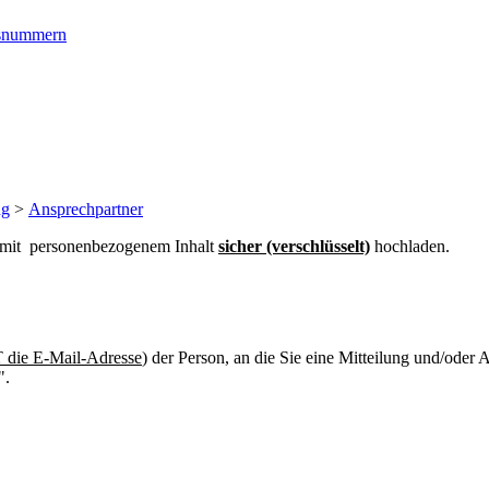
ngsnummern
ng
>
Ansprechpartner
n mit personenbezogenem Inhalt
sicher (verschlüsselt)
hochladen.
die E-Mail-Adresse
) der Person, an die Sie eine Mitteilung und/oder
".