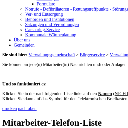
Formulare
Notrufe - Defibrillatoren - Rettungstreffpunkte - Störu
Ver- und Entsorgung
Behörden und Institutionen
Satzungen und Verordnungen
Carsharing-Service
Kommunale Wärmeplanung
Über uns
Gemeinden
Sie sind hier:
Verwaltungsgemeinschaft
>
Bürgerservice
>
Verwaltu
Sie können an jede(n) Mitarbeiter(in) Nachrichten und/ oder Anlage
Und so funktioniert es:
Klicken Sie in der nachfolgenden Liste links auf den
Namen
(
NICHT 
Klicken Sie dann auf das Symbol für den "elektronischen Briefkasten
drucken
nach oben
Mitarbeiter-Telefon-Liste