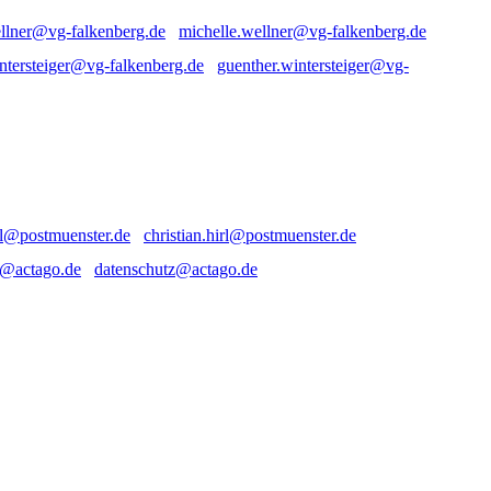
michelle.wellner@vg-falkenberg.de
guenther.wintersteiger@vg-
christian.hirl@postmuenster.de
datenschutz@actago.de