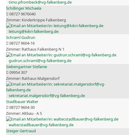
timo.pfrombeck@vg-falkenberg.de
Schillinger Michaela
08727 9676040
Kinderkrippe Falkenberg
leitung@kikri-falkenberg.de
Schraml Gudrun
08727 9604-16
Rathaus Falkenberg N 1
gudrun.schraml@vg-falkenberg.de
Siebengartner Stefanie
09954 307
Rathaus Malgersdorf
sekretariat.malgersdorf@vg-falkenberg.de
Stadlbauer Walter
08727 9604-30
Altbau - A 5
walter.stadlbauer@vg-falkenberg.de
Steiger Gertraud