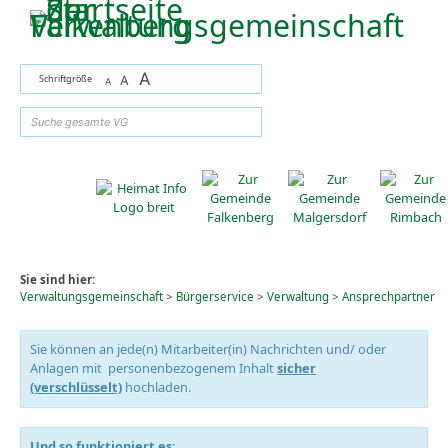
Zum Inhalt
,
zur Navigation
oder
zur Startseite
springen.
A
Schriftgröße
A
A
suchen
Sie sind hier:
Verwaltungsgemeinschaft
>
Bürgerservice
>
Verwaltung
>
Ansprechpartner
Sie können an jede(n) Mitarbeiter(in) Nachrichten und/ oder
Anlagen mit personenbezogenem Inhalt
sicher
(verschlüsselt)
hochladen.
Und so funktioniert es: