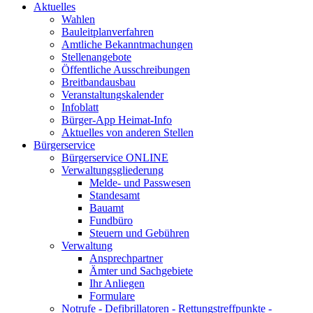
Aktuelles
Wahlen
Bauleitplanverfahren
Amtliche Bekanntmachungen
Stellenangebote
Öffentliche Ausschreibungen
Breitbandausbau
Veranstaltungskalender
Infoblatt
Bürger-App Heimat-Info
Aktuelles von anderen Stellen
Bürgerservice
Bürgerservice ONLINE
Verwaltungsgliederung
Melde- und Passwesen
Standesamt
Bauamt
Fundbüro
Steuern und Gebühren
Verwaltung
Ansprechpartner
Ämter und Sachgebiete
Ihr Anliegen
Formulare
Notrufe - Defibrillatoren - Rettungstreffpunkte -