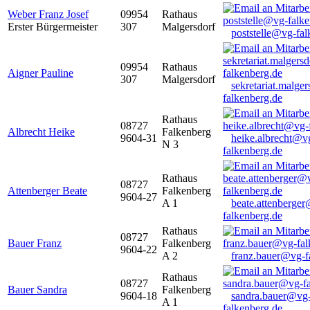
Weber Franz Josef
09954
Rathaus
Erster Bürgermeister
307
Malgersdorf
poststelle@vg-fal
09954
Rathaus
Aigner Pauline
307
Malgersdorf
sekretariat.malge
falkenberg.de
Rathaus
08727
Albrecht Heike
Falkenberg
9604-31
heike.albrecht@v
N 3
falkenberg.de
Rathaus
08727
Attenberger Beate
Falkenberg
9604-27
A 1
beate.attenberge
falkenberg.de
Rathaus
08727
Bauer Franz
Falkenberg
9604-22
A 2
franz.bauer@vg-f
Rathaus
08727
Bauer Sandra
Falkenberg
9604-18
sandra.bauer@vg
A 1
falkenberg.de