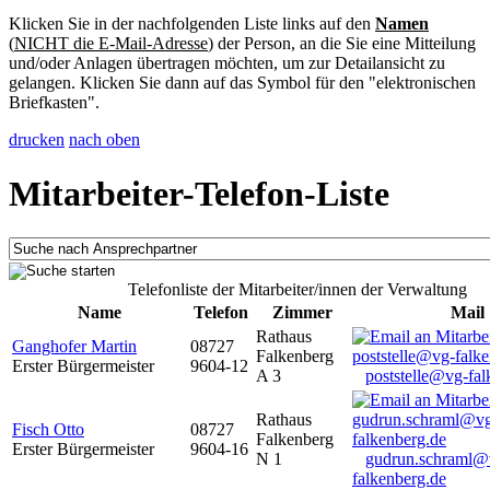
Klicken Sie in der nachfolgenden Liste links auf den
Namen
(
NICHT die E-Mail-Adresse
) der Person, an die Sie eine Mitteilung
und/oder Anlagen übertragen möchten, um zur Detailansicht zu
gelangen. Klicken Sie dann auf das Symbol für den "elektronischen
Briefkasten".
drucken
nach oben
Mitarbeiter-Telefon-Liste
Telefonliste der Mitarbeiter/innen der Verwaltung
Name
Telefon
Zimmer
Mail
Rathaus
Ganghofer Martin
08727
Falkenberg
Erster Bürgermeister
9604-12
A 3
poststelle@vg-fal
Rathaus
Fisch Otto
08727
Falkenberg
Erster Bürgermeister
9604-16
N 1
gudrun.schraml@
falkenberg.de