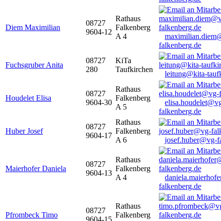
Rathaus
08727
Diem Maximilian
Falkenberg
9604-12
A 4
maximilian.diem
falkenberg.de
08727
KiTa
Fuchsgruber Anita
280
Taufkirchen
leitung@kita-tauf
Rathaus
08727
Houdelet Elisa
Falkenberg
9604-30
elisa.houdelet@v
A 5
falkenberg.de
Rathaus
08727
Huber Josef
Falkenberg
9604-17
A 6
josef.huber@vg-f
Rathaus
08727
Maierhofer Daniela
Falkenberg
9604-13
A 4
daniela.maierhof
falkenberg.de
Rathaus
08727
Pfrombeck Timo
Falkenberg
9604-15