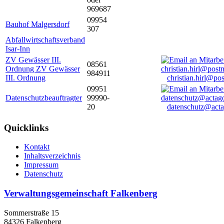
969687
09954
Bauhof Malgersdorf
307
Abfallwirtschaftsverband
Isar-Inn
ZV Gewässer III.
08561
Ordnung ZV Gewässer
984911
III. Ordnung
christian.hirl@po
09951
Datenschutzbeauftragter
99990-
20
datenschutz@acta
Quicklinks
Kontakt
Inhaltsverzeichnis
Impressum
Datenschutz
Verwaltungsgemeinschaft Falkenberg
Sommerstraße 15
84326 Falkenberg