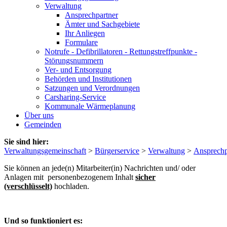
Verwaltung
Ansprechpartner
Ämter und Sachgebiete
Ihr Anliegen
Formulare
Notrufe - Defibrillatoren - Rettungstreffpunkte -
Störungsnummern
Ver- und Entsorgung
Behörden und Institutionen
Satzungen und Verordnungen
Carsharing-Service
Kommunale Wärmeplanung
Über uns
Gemeinden
Sie sind hier:
Verwaltungsgemeinschaft
>
Bürgerservice
>
Verwaltung
>
Ansprechp
Sie können an jede(n) Mitarbeiter(in) Nachrichten und/ oder
Anlagen mit personenbezogenem Inhalt
sicher
(verschlüsselt)
hochladen.
Und so funktioniert es: