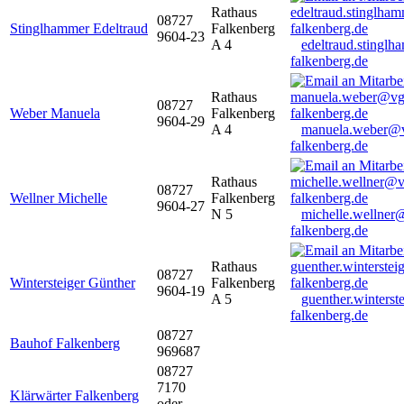
Rathaus
08727
Stinglhammer Edeltraud
Falkenberg
9604-23
A 4
edeltraud.stingl
falkenberg.de
Rathaus
08727
Weber Manuela
Falkenberg
9604-29
A 4
manuela.weber@
falkenberg.de
Rathaus
08727
Wellner Michelle
Falkenberg
9604-27
N 5
michelle.wellner
falkenberg.de
Rathaus
08727
Wintersteiger Günther
Falkenberg
9604-19
A 5
guenther.winters
falkenberg.de
08727
Bauhof Falkenberg
969687
08727
7170
Klärwärter Falkenberg
oder