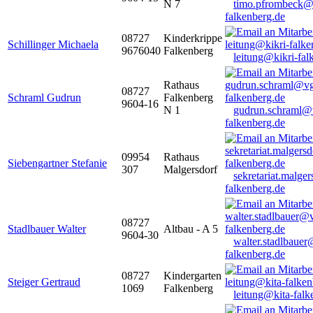
N 7
timo.pfrombeck@
falkenberg.de
08727
Kinderkrippe
Schillinger Michaela
9676040
Falkenberg
leitung@kikri-fal
Rathaus
08727
Schraml Gudrun
Falkenberg
9604-16
N 1
gudrun.schraml@
falkenberg.de
09954
Rathaus
Siebengartner Stefanie
307
Malgersdorf
sekretariat.malge
falkenberg.de
08727
Stadlbauer Walter
Altbau - A 5
9604-30
walter.stadlbaue
falkenberg.de
08727
Kindergarten
Steiger Gertraud
1069
Falkenberg
leitung@kita-falk