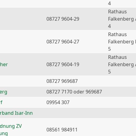
4
Rathaus
08727 9604-29
Falkenberg 
4
Rathaus
08727 9604-27
Falkenberg
5
Rathaus
ther
08727 9604-19
Falkenberg 
5
08727 969687
erg
08727 7170 oder 969687
f
09954 307
erband Isar-Inn
rdnung ZV
08561 984911
nung