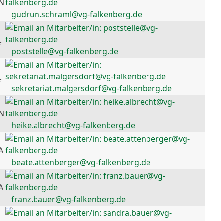
 N
gudrun.schraml@vg-falkenberg.de
f
poststelle@vg-falkenberg.de
f
sekretariat.malgersdorf@vg-falkenberg.de
 N
heike.albrecht@vg-falkenberg.de
A
beate.attenberger@vg-falkenberg.de
A
franz.bauer@vg-falkenberg.de