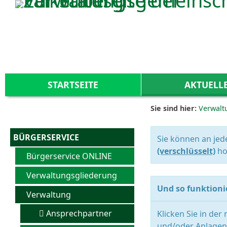
Zum Inhalt
,
zur Navigation
oder
zur Startseite
springen.
STARTSEITE
AKTUELL
Sie sind hier:
Verwalt
BÜRGERSERVICE
Sie können an jed
(verschlüsselt)
ho
Bürgerservice ONLINE
Verwaltungsgliederung
Und so funktionie
Verwaltung
Ansprechpartner
Klicken Sie in der
und/oder Anlagen 