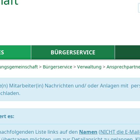
ES
BÜRGERSERVICE
ungsgemeinschaft
>
Bürgerservice
>
Verwaltung
>
Ansprechpartn
e(n) Mitarbeiter(in) Nachrichten und/ oder Anlagen mit 
chladen.
rt es:
 nachfolgenden Liste links auf den
Namen
(
NICHT die E-Mai
übertragen möchten, um zur Detailansicht zu gelangen. Kl