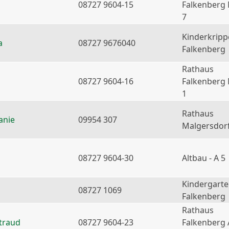
08727 9604-15
Falkenberg
7
Kinderkripp
a
08727 9676040
Falkenberg
Rathaus
08727 9604-16
Falkenberg
1
Rathaus
anie
09954 307
Malgersdor
08727 9604-30
Altbau - A 5
Kindergart
08727 1069
Falkenberg
Rathaus
traud
08727 9604-23
Falkenberg 