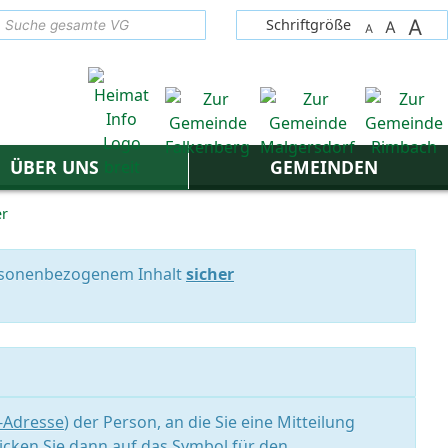
A
suchen
Schriftgröße
A
A
ÜBER UNS
GEMEINDEN
er
personenbezogenem Inhalt
sicher
l-Adresse
) der Person, an die Sie eine Mitteilung
icken Sie dann auf das Symbol für den