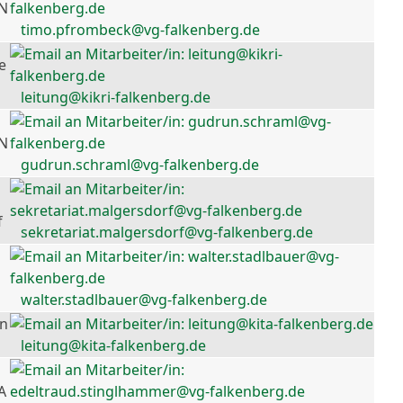
 N
timo.pfrombeck@vg-falkenberg.de
e
leitung@kikri-falkenberg.de
 N
gudrun.schraml@vg-falkenberg.de
f
sekretariat.malgersdorf@vg-falkenberg.de
walter.stadlbauer@vg-falkenberg.de
en
leitung@kita-falkenberg.de
A