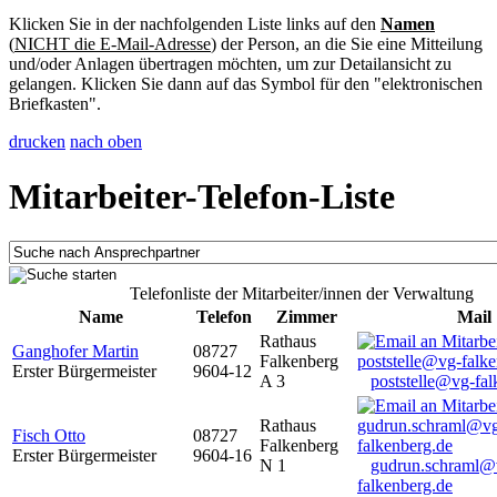
Klicken Sie in der nachfolgenden Liste links auf den
Namen
(
NICHT die E-Mail-Adresse
) der Person, an die Sie eine Mitteilung
und/oder Anlagen übertragen möchten, um zur Detailansicht zu
gelangen. Klicken Sie dann auf das Symbol für den "elektronischen
Briefkasten".
drucken
nach oben
Mitarbeiter-Telefon-Liste
Telefonliste der Mitarbeiter/innen der Verwaltung
Name
Telefon
Zimmer
Mail
Rathaus
Ganghofer Martin
08727
Falkenberg
Erster Bürgermeister
9604-12
A 3
poststelle@vg-fal
Rathaus
Fisch Otto
08727
Falkenberg
Erster Bürgermeister
9604-16
N 1
gudrun.schraml@
falkenberg.de