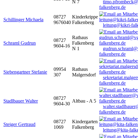
N 7
timo.pfrombeck@
falkenberg.de
08727
Kinderkrippe
Schillinger Michaela
9676040
Falkenberg
leitung@kikri-fal
Rathaus
08727
Schraml Gudrun
Falkenberg
9604-16
N 1
gudrun.schraml@
falkenberg.de
09954
Rathaus
Siebengartner Stefanie
307
Malgersdorf
sekretariat.malge
falkenberg.de
08727
Stadlbauer Walter
Altbau - A 5
9604-30
walter.stadlbaue
falkenberg.de
08727
Kindergarten
Steiger Gertraud
1069
Falkenberg
leitung@kita-falk