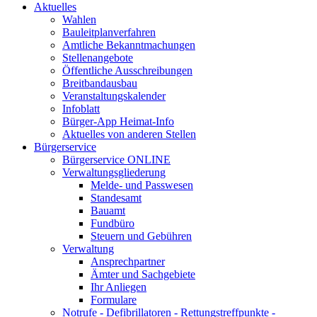
Aktuelles
Wahlen
Bauleitplanverfahren
Amtliche Bekanntmachungen
Stellenangebote
Öffentliche Ausschreibungen
Breitbandausbau
Veranstaltungskalender
Infoblatt
Bürger-App Heimat-Info
Aktuelles von anderen Stellen
Bürgerservice
Bürgerservice ONLINE
Verwaltungsgliederung
Melde- und Passwesen
Standesamt
Bauamt
Fundbüro
Steuern und Gebühren
Verwaltung
Ansprechpartner
Ämter und Sachgebiete
Ihr Anliegen
Formulare
Notrufe - Defibrillatoren - Rettungstreffpunkte -