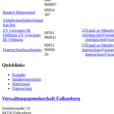
969687
09954
Bauhof Malgersdorf
307
Abfallwirtschaftsverband
Isar-Inn
ZV Gewässer III.
08561
Ordnung ZV Gewässer
984911
III. Ordnung
christian.hirl@po
09951
Datenschutzbeauftragter
99990-
20
datenschutz@acta
Quicklinks
Kontakt
Inhaltsverzeichnis
Impressum
Datenschutz
Verwaltungsgemeinschaft Falkenberg
Sommerstraße 15
84326 Falkenberg