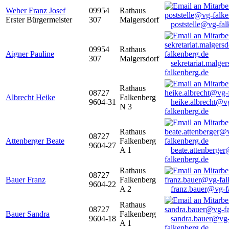
Weber Franz Josef
09954
Rathaus
Erster Bürgermeister
307
Malgersdorf
poststelle@vg-fal
09954
Rathaus
Aigner Pauline
307
Malgersdorf
sekretariat.malge
falkenberg.de
Rathaus
08727
Albrecht Heike
Falkenberg
9604-31
heike.albrecht@v
N 3
falkenberg.de
Rathaus
08727
Attenberger Beate
Falkenberg
9604-27
A 1
beate.attenberge
falkenberg.de
Rathaus
08727
Bauer Franz
Falkenberg
9604-22
A 2
franz.bauer@vg-f
Rathaus
08727
Bauer Sandra
Falkenberg
9604-18
sandra.bauer@vg
A 1
falkenberg.de