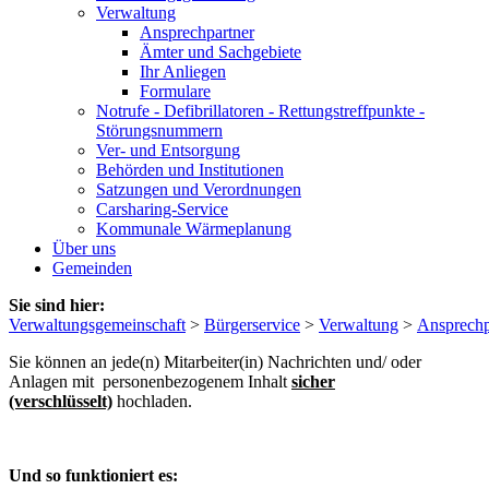
Verwaltung
Ansprechpartner
Ämter und Sachgebiete
Ihr Anliegen
Formulare
Notrufe - Defibrillatoren - Rettungstreffpunkte -
Störungsnummern
Ver- und Entsorgung
Behörden und Institutionen
Satzungen und Verordnungen
Carsharing-Service
Kommunale Wärmeplanung
Über uns
Gemeinden
Sie sind hier:
Verwaltungsgemeinschaft
>
Bürgerservice
>
Verwaltung
>
Ansprechp
Sie können an jede(n) Mitarbeiter(in) Nachrichten und/ oder
Anlagen mit personenbezogenem Inhalt
sicher
(verschlüsselt)
hochladen.
Und so funktioniert es: