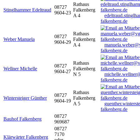
Rathaus
08727
Stinglhammer Edeltraud
Falkenberg
9604-23
A 4
edeltraud.stingl
falkenberg.de
Rathaus
08727
Weber Manuela
Falkenberg
9604-29
A 4
manuela.weber@
falkenberg.de
Rathaus
08727
Wellner Michelle
Falkenberg
9604-27
N 5
michelle.wellner
falkenberg.de
Rathaus
08727
Wintersteiger Günther
Falkenberg
9604-19
A 5
guenther.winters
falkenberg.de
08727
Bauhof Falkenberg
969687
08727
7170
Klärwärter Falkenberg
oder