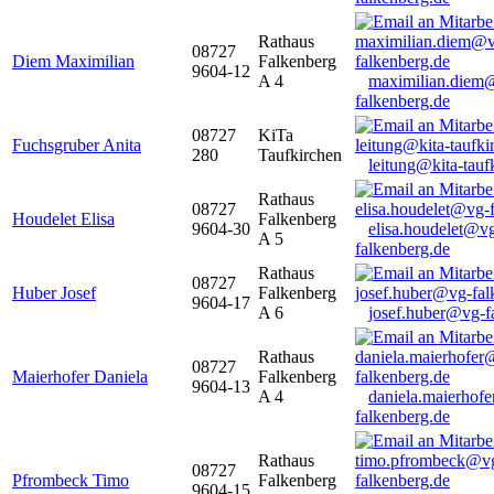
Rathaus
08727
Diem Maximilian
Falkenberg
9604-12
A 4
maximilian.diem
falkenberg.de
08727
KiTa
Fuchsgruber Anita
280
Taufkirchen
leitung@kita-tauf
Rathaus
08727
Houdelet Elisa
Falkenberg
9604-30
elisa.houdelet@v
A 5
falkenberg.de
Rathaus
08727
Huber Josef
Falkenberg
9604-17
A 6
josef.huber@vg-f
Rathaus
08727
Maierhofer Daniela
Falkenberg
9604-13
A 4
daniela.maierhof
falkenberg.de
Rathaus
08727
Pfrombeck Timo
Falkenberg
9604-15