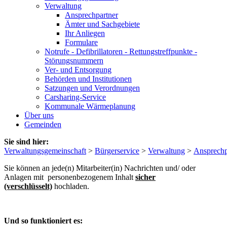
Verwaltung
Ansprechpartner
Ämter und Sachgebiete
Ihr Anliegen
Formulare
Notrufe - Defibrillatoren - Rettungstreffpunkte -
Störungsnummern
Ver- und Entsorgung
Behörden und Institutionen
Satzungen und Verordnungen
Carsharing-Service
Kommunale Wärmeplanung
Über uns
Gemeinden
Sie sind hier:
Verwaltungsgemeinschaft
>
Bürgerservice
>
Verwaltung
>
Ansprechp
Sie können an jede(n) Mitarbeiter(in) Nachrichten und/ oder
Anlagen mit personenbezogenem Inhalt
sicher
(verschlüsselt)
hochladen.
Und so funktioniert es: