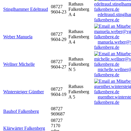
Rathaus
08727
Stinglhammer Edeltraud
Falkenberg
9604-23
A 4
edeltraud.stingl
falkenberg.de
Rathaus
08727
Weber Manuela
Falkenberg
9604-29
A 4
manuela.weber@
falkenberg.de
Rathaus
08727
Wellner Michelle
Falkenberg
9604-27
N 5
michelle.wellner
falkenberg.de
Rathaus
08727
Wintersteiger Günther
Falkenberg
9604-19
A 5
guenther.winters
falkenberg.de
08727
Bauhof Falkenberg
969687
08727
7170
Klärwärter Falkenberg
oder