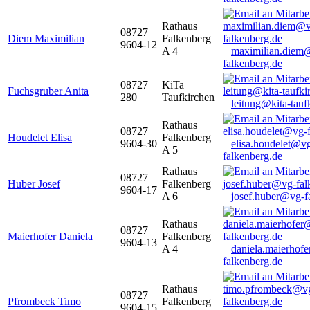
Rathaus
08727
Diem Maximilian
Falkenberg
9604-12
A 4
maximilian.diem
falkenberg.de
08727
KiTa
Fuchsgruber Anita
280
Taufkirchen
leitung@kita-tauf
Rathaus
08727
Houdelet Elisa
Falkenberg
9604-30
elisa.houdelet@v
A 5
falkenberg.de
Rathaus
08727
Huber Josef
Falkenberg
9604-17
A 6
josef.huber@vg-f
Rathaus
08727
Maierhofer Daniela
Falkenberg
9604-13
A 4
daniela.maierhof
falkenberg.de
Rathaus
08727
Pfrombeck Timo
Falkenberg
9604-15