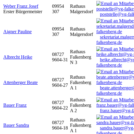
Weber Franz Josef
09954
Rathaus
Erster Bürgermeister
307
Malgersdorf
poststelle@vg-fal
09954
Rathaus
Aigner Pauline
307
Malgersdorf
sekretariat.malge
falkenberg.de
Rathaus
08727
Albrecht Heike
Falkenberg
9604-31
heike.albrecht@v
N 3
falkenberg.de
Rathaus
08727
Attenberger Beate
Falkenberg
9604-27
A 1
beate.attenberge
falkenberg.de
Rathaus
08727
Bauer Franz
Falkenberg
9604-22
A 2
franz.bauer@vg-f
Rathaus
08727
Bauer Sandra
Falkenberg
9604-18
sandra.bauer@vg
A 1
falkenberg.de