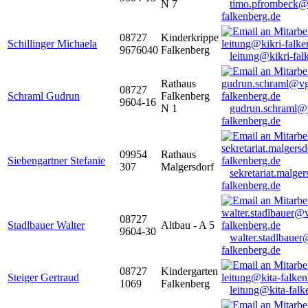
N 7
timo.pfrombeck@
falkenberg.de
08727
Kinderkrippe
Schillinger Michaela
9676040
Falkenberg
leitung@kikri-fal
Rathaus
08727
Schraml Gudrun
Falkenberg
9604-16
N 1
gudrun.schraml@
falkenberg.de
09954
Rathaus
Siebengartner Stefanie
307
Malgersdorf
sekretariat.malge
falkenberg.de
08727
Stadlbauer Walter
Altbau - A 5
9604-30
walter.stadlbaue
falkenberg.de
08727
Kindergarten
Steiger Gertraud
1069
Falkenberg
leitung@kita-falk