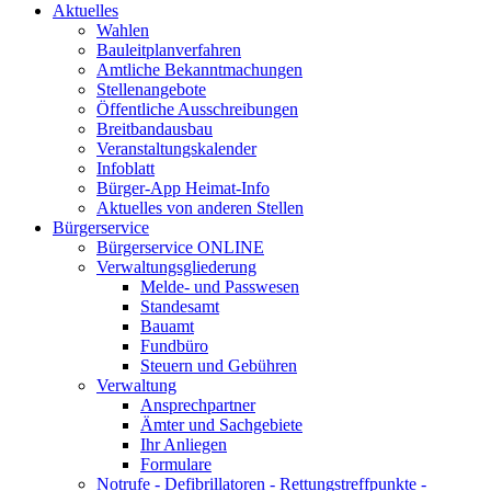
Aktuelles
Wahlen
Bauleitplanverfahren
Amtliche Bekanntmachungen
Stellenangebote
Öffentliche Ausschreibungen
Breitbandausbau
Veranstaltungskalender
Infoblatt
Bürger-App Heimat-Info
Aktuelles von anderen Stellen
Bürgerservice
Bürgerservice ONLINE
Verwaltungsgliederung
Melde- und Passwesen
Standesamt
Bauamt
Fundbüro
Steuern und Gebühren
Verwaltung
Ansprechpartner
Ämter und Sachgebiete
Ihr Anliegen
Formulare
Notrufe - Defibrillatoren - Rettungstreffpunkte -