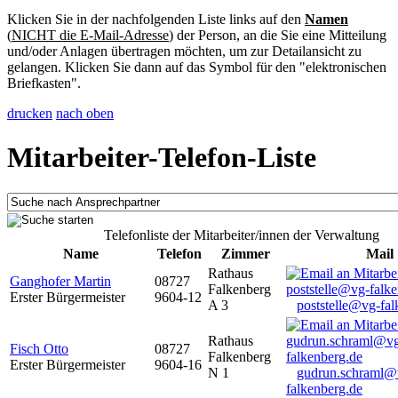
Klicken Sie in der nachfolgenden Liste links auf den
Namen
(
NICHT die E-Mail-Adresse
) der Person, an die Sie eine Mitteilung
und/oder Anlagen übertragen möchten, um zur Detailansicht zu
gelangen. Klicken Sie dann auf das Symbol für den "elektronischen
Briefkasten".
drucken
nach oben
Mitarbeiter-Telefon-Liste
Telefonliste der Mitarbeiter/innen der Verwaltung
Name
Telefon
Zimmer
Mail
Rathaus
Ganghofer Martin
08727
Falkenberg
Erster Bürgermeister
9604-12
A 3
poststelle@vg-fal
Rathaus
Fisch Otto
08727
Falkenberg
Erster Bürgermeister
9604-16
N 1
gudrun.schraml@
falkenberg.de