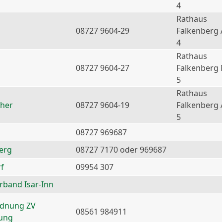
4
Rathaus
08727 9604-29
Falkenberg 
4
Rathaus
08727 9604-27
Falkenberg
5
Rathaus
ther
08727 9604-19
Falkenberg 
5
08727 969687
erg
08727 7170 oder 969687
f
09954 307
erband Isar-Inn
rdnung ZV
08561 984911
nung