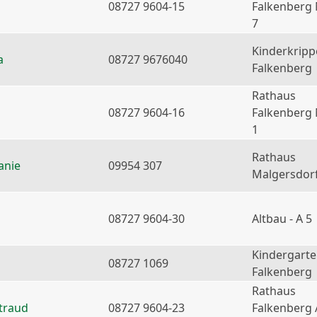
08727 9604-15
Falkenberg
7
Kinderkripp
a
08727 9676040
Falkenberg
Rathaus
08727 9604-16
Falkenberg
1
Rathaus
anie
09954 307
Malgersdor
08727 9604-30
Altbau - A 5
Kindergart
08727 1069
Falkenberg
Rathaus
traud
08727 9604-23
Falkenberg 