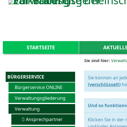
Zum Inhalt
,
zur Navigation
oder
zur Startseite
springen.
STARTSEITE
AKTUELL
Sie sind hier:
Verwalt
BÜRGERSERVICE
Sie können an jed
(verschlüsselt)
ho
Bürgerservice ONLINE
Verwaltungsgliederung
Und so funktionie
Verwaltung
Ansprechpartner
Klicken Sie in der
und/oder Anlagen 