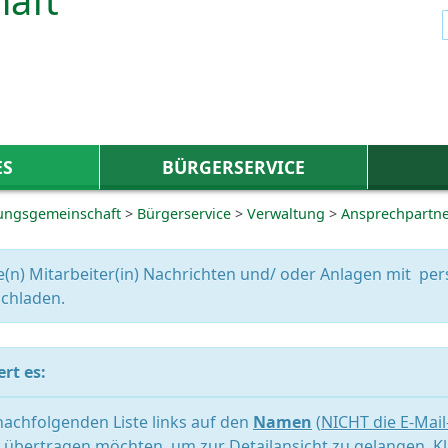
ES
BÜRGERSERVICE
ungsgemeinschaft
>
Bürgerservice
>
Verwaltung
>
Ansprechpartn
e(n) Mitarbeiter(in) Nachrichten und/ oder Anlagen mit 
chladen.
rt es:
 nachfolgenden Liste links auf den
Namen
(
NICHT die E-Mai
übertragen möchten, um zur Detailansicht zu gelangen. Kl