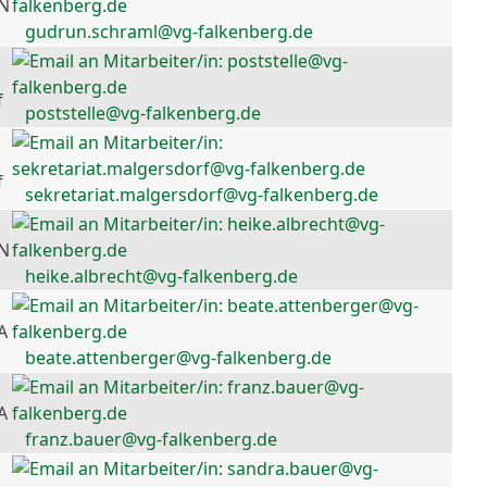
 N
gudrun.schraml@vg-falkenberg.de
f
poststelle@vg-falkenberg.de
f
sekretariat.malgersdorf@vg-falkenberg.de
 N
heike.albrecht@vg-falkenberg.de
A
beate.attenberger@vg-falkenberg.de
A
franz.bauer@vg-falkenberg.de