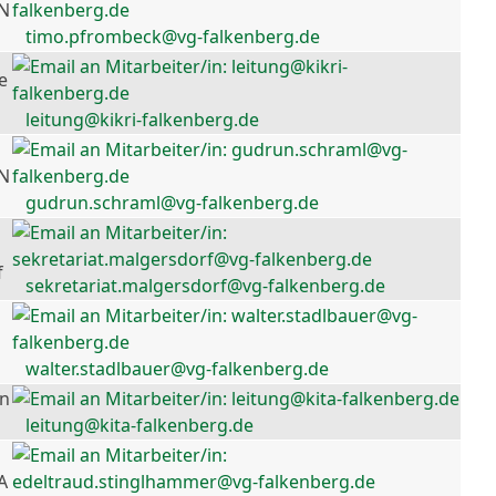
 N
timo.pfrombeck@vg-falkenberg.de
e
leitung@kikri-falkenberg.de
 N
gudrun.schraml@vg-falkenberg.de
f
sekretariat.malgersdorf@vg-falkenberg.de
walter.stadlbauer@vg-falkenberg.de
en
leitung@kita-falkenberg.de
A