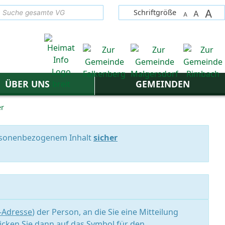
A
suchen
Schriftgröße
A
A
ÜBER UNS
GEMEINDEN
er
personenbezogenem Inhalt
sicher
l-Adresse
) der Person, an die Sie eine Mitteilung
icken Sie dann auf das Symbol für den