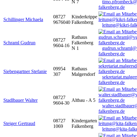
N 7
timo.pfrombeck@
falkenberg.de
08727
Kinderkrippe
Schillinger Michaela
9676040
Falkenberg
leitung@kikri-fal
Rathaus
08727
Schraml Gudrun
Falkenberg
9604-16
N 1
gudrun.schraml@
falkenberg.de
09954
Rathaus
Siebengartner Stefanie
307
Malgersdorf
sekretariat.malge
falkenberg.de
08727
Stadlbauer Walter
Altbau - A 5
9604-30
walter.stadlbaue
falkenberg.de
08727
Kindergarten
Steiger Gertraud
1069
Falkenberg
leitung@kita-falk