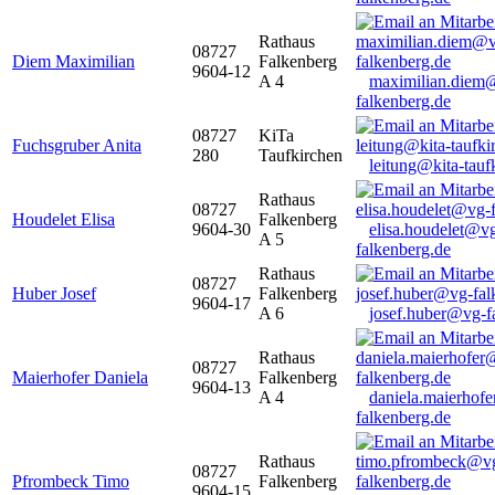
Rathaus
08727
Diem Maximilian
Falkenberg
9604-12
A 4
maximilian.diem
falkenberg.de
08727
KiTa
Fuchsgruber Anita
280
Taufkirchen
leitung@kita-tauf
Rathaus
08727
Houdelet Elisa
Falkenberg
9604-30
elisa.houdelet@v
A 5
falkenberg.de
Rathaus
08727
Huber Josef
Falkenberg
9604-17
A 6
josef.huber@vg-f
Rathaus
08727
Maierhofer Daniela
Falkenberg
9604-13
A 4
daniela.maierhof
falkenberg.de
Rathaus
08727
Pfrombeck Timo
Falkenberg
9604-15