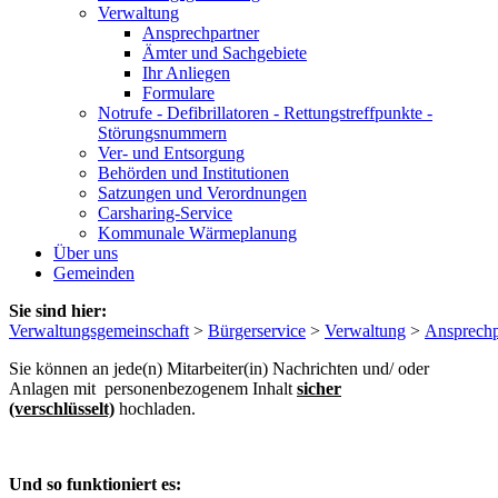
Verwaltung
Ansprechpartner
Ämter und Sachgebiete
Ihr Anliegen
Formulare
Notrufe - Defibrillatoren - Rettungstreffpunkte -
Störungsnummern
Ver- und Entsorgung
Behörden und Institutionen
Satzungen und Verordnungen
Carsharing-Service
Kommunale Wärmeplanung
Über uns
Gemeinden
Sie sind hier:
Verwaltungsgemeinschaft
>
Bürgerservice
>
Verwaltung
>
Ansprechp
Sie können an jede(n) Mitarbeiter(in) Nachrichten und/ oder
Anlagen mit personenbezogenem Inhalt
sicher
(verschlüsselt)
hochladen.
Und so funktioniert es: