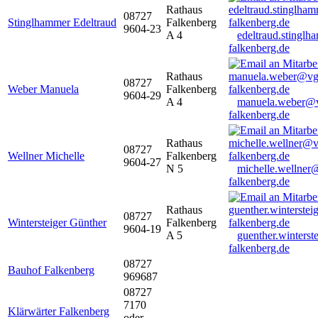
Rathaus
08727
Stinglhammer Edeltraud
Falkenberg
9604-23
A 4
edeltraud.stingl
falkenberg.de
Rathaus
08727
Weber Manuela
Falkenberg
9604-29
A 4
manuela.weber@
falkenberg.de
Rathaus
08727
Wellner Michelle
Falkenberg
9604-27
N 5
michelle.wellner
falkenberg.de
Rathaus
08727
Wintersteiger Günther
Falkenberg
9604-19
A 5
guenther.winters
falkenberg.de
08727
Bauhof Falkenberg
969687
08727
7170
Klärwärter Falkenberg
oder