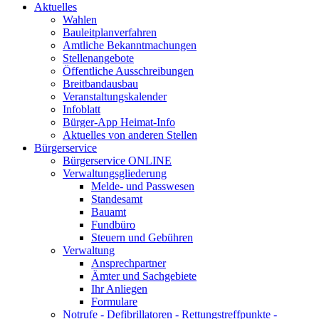
Aktuelles
Wahlen
Bauleitplanverfahren
Amtliche Bekanntmachungen
Stellenangebote
Öffentliche Ausschreibungen
Breitbandausbau
Veranstaltungskalender
Infoblatt
Bürger-App Heimat-Info
Aktuelles von anderen Stellen
Bürgerservice
Bürgerservice ONLINE
Verwaltungsgliederung
Melde- und Passwesen
Standesamt
Bauamt
Fundbüro
Steuern und Gebühren
Verwaltung
Ansprechpartner
Ämter und Sachgebiete
Ihr Anliegen
Formulare
Notrufe - Defibrillatoren - Rettungstreffpunkte -