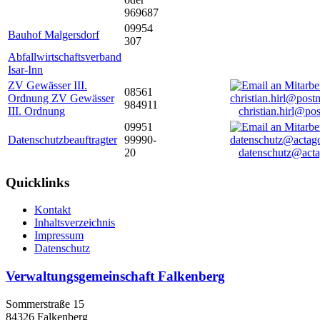
969687
09954
Bauhof Malgersdorf
307
Abfallwirtschaftsverband
Isar-Inn
ZV Gewässer III.
08561
Ordnung ZV Gewässer
984911
III. Ordnung
christian.hirl@po
09951
Datenschutzbeauftragter
99990-
20
datenschutz@acta
Quicklinks
Kontakt
Inhaltsverzeichnis
Impressum
Datenschutz
Verwaltungsgemeinschaft Falkenberg
Sommerstraße 15
84326 Falkenberg