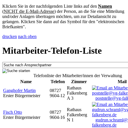
Klicken Sie in der nachfolgenden Liste links auf den
Namen
(
NICHT die E-Mail-Adresse
) der Person, an die Sie eine Mitteilung
und/oder Anlagen übertragen möchten, um zur Detailansicht zu
gelangen. Klicken Sie dann auf das Symbol für den "elektronischen
Briefkasten".
drucken
nach oben
Mitarbeiter-Telefon-Liste
Telefonliste der Mitarbeiter/innen der Verwaltung
Name
Telefon
Zimmer
Mail
Rathaus
Ganghofer Martin
08727
Falkenberg
Erster Bürgermeister
9604-12
A 3
poststelle@vg-fal
Rathaus
Fisch Otto
08727
Falkenberg
Erster Bürgermeister
9604-16
N 1
gudrun.schraml@
falkenberg.de