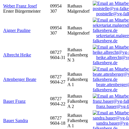
Weber Franz Josef
09954
Rathaus
Erster Bürgermeister
307
Malgersdorf
poststelle@vg-fal
09954
Rathaus
Aigner Pauline
307
Malgersdorf
sekretariat.malge
falkenberg.de
Rathaus
08727
Albrecht Heike
Falkenberg
9604-31
heike.albrecht@v
N 3
falkenberg.de
Rathaus
08727
Attenberger Beate
Falkenberg
9604-27
A 1
beate.attenberge
falkenberg.de
Rathaus
08727
Bauer Franz
Falkenberg
9604-22
A 2
franz.bauer@vg-f
Rathaus
08727
Bauer Sandra
Falkenberg
9604-18
sandra.bauer@vg
A 1
falkenberg.de