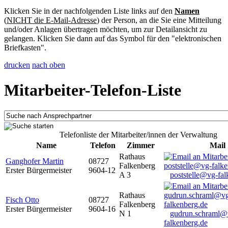
Klicken Sie in der nachfolgenden Liste links auf den
Namen
(
NICHT die E-Mail-Adresse
) der Person, an die Sie eine Mitteilung
und/oder Anlagen übertragen möchten, um zur Detailansicht zu
gelangen. Klicken Sie dann auf das Symbol für den "elektronischen
Briefkasten".
drucken
nach oben
Mitarbeiter-Telefon-Liste
Telefonliste der Mitarbeiter/innen der Verwaltung
Name
Telefon
Zimmer
Mail
Rathaus
Ganghofer Martin
08727
Falkenberg
Erster Bürgermeister
9604-12
A 3
poststelle@vg-fal
Rathaus
Fisch Otto
08727
Falkenberg
Erster Bürgermeister
9604-16
N 1
gudrun.schraml@
falkenberg.de