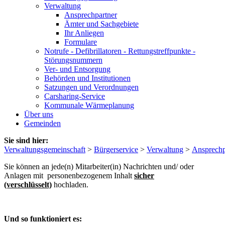
Verwaltung
Ansprechpartner
Ämter und Sachgebiete
Ihr Anliegen
Formulare
Notrufe - Defibrillatoren - Rettungstreffpunkte -
Störungsnummern
Ver- und Entsorgung
Behörden und Institutionen
Satzungen und Verordnungen
Carsharing-Service
Kommunale Wärmeplanung
Über uns
Gemeinden
Sie sind hier:
Verwaltungsgemeinschaft
>
Bürgerservice
>
Verwaltung
>
Ansprechp
Sie können an jede(n) Mitarbeiter(in) Nachrichten und/ oder
Anlagen mit personenbezogenem Inhalt
sicher
(verschlüsselt)
hochladen.
Und so funktioniert es: