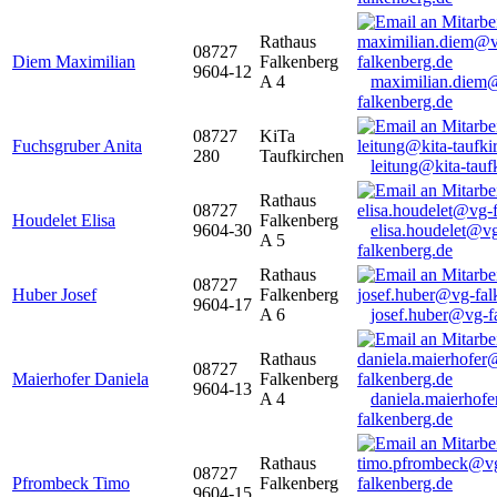
Rathaus
08727
Diem Maximilian
Falkenberg
9604-12
A 4
maximilian.diem
falkenberg.de
08727
KiTa
Fuchsgruber Anita
280
Taufkirchen
leitung@kita-tauf
Rathaus
08727
Houdelet Elisa
Falkenberg
9604-30
elisa.houdelet@v
A 5
falkenberg.de
Rathaus
08727
Huber Josef
Falkenberg
9604-17
A 6
josef.huber@vg-f
Rathaus
08727
Maierhofer Daniela
Falkenberg
9604-13
A 4
daniela.maierhof
falkenberg.de
Rathaus
08727
Pfrombeck Timo
Falkenberg
9604-15