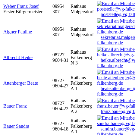
Weber Franz Josef
09954
Rathaus
Erster Bürgermeister
307
Malgersdorf
poststelle@vg-fal
09954
Rathaus
Aigner Pauline
307
Malgersdorf
sekretariat.malge
falkenberg.de
Rathaus
08727
Albrecht Heike
Falkenberg
9604-31
heike.albrecht@v
N 3
falkenberg.de
Rathaus
08727
Attenberger Beate
Falkenberg
9604-27
A 1
beate.attenberge
falkenberg.de
Rathaus
08727
Bauer Franz
Falkenberg
9604-22
A 2
franz.bauer@vg-f
Rathaus
08727
Bauer Sandra
Falkenberg
9604-18
sandra.bauer@vg
A 1
falkenberg.de