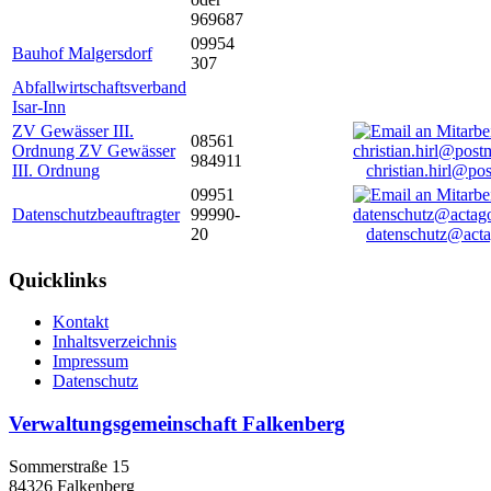
969687
09954
Bauhof Malgersdorf
307
Abfallwirtschaftsverband
Isar-Inn
ZV Gewässer III.
08561
Ordnung ZV Gewässer
984911
III. Ordnung
christian.hirl@po
09951
Datenschutzbeauftragter
99990-
20
datenschutz@acta
Quicklinks
Kontakt
Inhaltsverzeichnis
Impressum
Datenschutz
Verwaltungsgemeinschaft Falkenberg
Sommerstraße 15
84326 Falkenberg