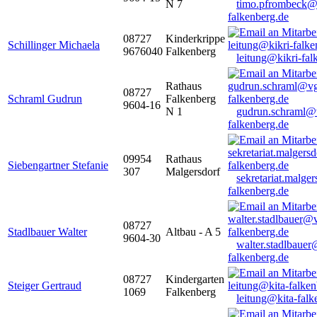
N 7
timo.pfrombeck@
falkenberg.de
08727
Kinderkrippe
Schillinger Michaela
9676040
Falkenberg
leitung@kikri-fal
Rathaus
08727
Schraml Gudrun
Falkenberg
9604-16
N 1
gudrun.schraml@
falkenberg.de
09954
Rathaus
Siebengartner Stefanie
307
Malgersdorf
sekretariat.malge
falkenberg.de
08727
Stadlbauer Walter
Altbau - A 5
9604-30
walter.stadlbaue
falkenberg.de
08727
Kindergarten
Steiger Gertraud
1069
Falkenberg
leitung@kita-falk