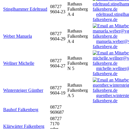
Rathaus
08727
Stinglhammer Edeltraud
Falkenberg
9604-23
A 4
edeltraud.stingl
falkenberg.de
Rathaus
08727
Weber Manuela
Falkenberg
9604-29
A 4
manuela.weber@
falkenberg.de
Rathaus
08727
Wellner Michelle
Falkenberg
9604-27
N 5
michelle.wellner
falkenberg.de
Rathaus
08727
Wintersteiger Günther
Falkenberg
9604-19
A 5
guenther.winters
falkenberg.de
08727
Bauhof Falkenberg
969687
08727
7170
Klärwärter Falkenberg
oder