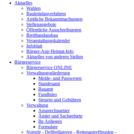
Aktuelles
Wahlen
Bauleitplanverfahren
Amtliche Bekanntmachungen
Stellenangebote
Öffentliche Ausschreibungen
Breitbandausbau
Veranstaltungskalender
Infoblatt
Bürger-App Heimat-Info
Aktuelles von anderen Stellen
Bürgerservice
Bürgerservice ONLINE
Verwaltungsgliederung
Melde- und Passwesen
Standesamt
Bauamt
Fundbüro
Steuern und Gebühren
Verwaltung
Ansprechpartner
Ämter und Sachgebiete
Ihr Anliegen
Formulare
Notrufe - Defibrillatoren - Rettungstreffpunkte -