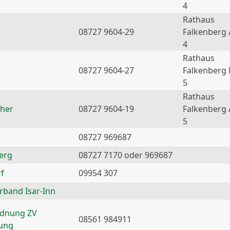
4
Rathaus
08727 9604-29
Falkenberg 
4
Rathaus
08727 9604-27
Falkenberg
5
Rathaus
ther
08727 9604-19
Falkenberg 
5
08727 969687
erg
08727 7170 oder 969687
f
09954 307
erband Isar-Inn
rdnung ZV
08561 984911
nung