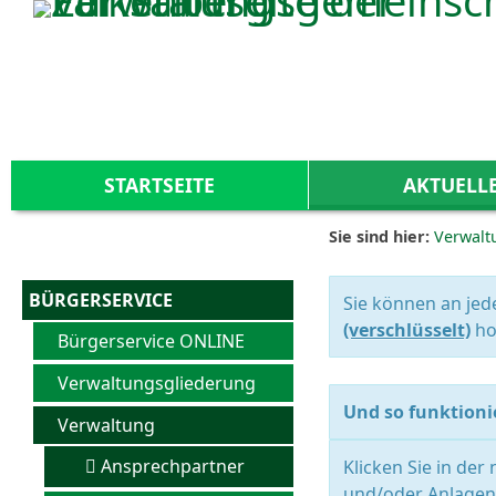
Zum Inhalt
,
zur Navigation
oder
zur Startseite
springen.
STARTSEITE
AKTUELL
Sie sind hier:
Verwalt
BÜRGERSERVICE
Sie können an jed
(verschlüsselt)
ho
Bürgerservice ONLINE
Verwaltungsgliederung
Und so funktionie
Verwaltung
Ansprechpartner
Klicken Sie in der
und/oder Anlagen 