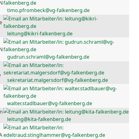
 N
timo.pfrombeck@vg-falkenberg.de
e
leitung@kikri-falkenberg.de
 N
gudrun.schraml@vg-falkenberg.de
f
sekretariat.malgersdorf@vg-falkenberg.de
walter.stadlbauer@vg-falkenberg.de
en
leitung@kita-falkenberg.de
A