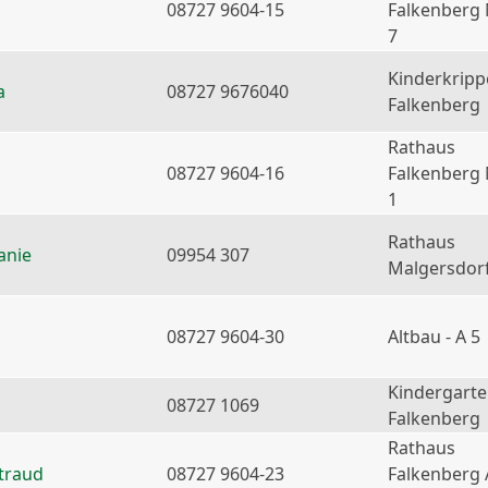
08727 9604-15
Falkenberg
7
Kinderkripp
a
08727 9676040
Falkenberg
Rathaus
08727 9604-16
Falkenberg
1
Rathaus
anie
09954 307
Malgersdor
08727 9604-30
Altbau - A 5
Kindergart
08727 1069
Falkenberg
Rathaus
traud
08727 9604-23
Falkenberg 