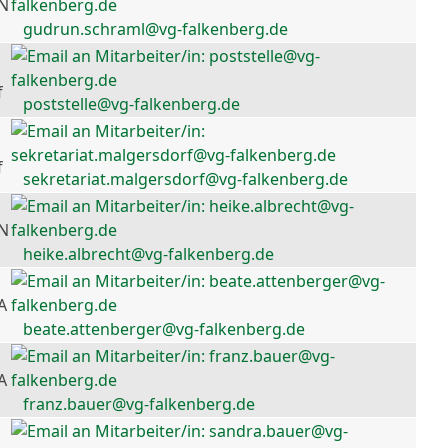
 N
gudrun.schraml@vg-falkenberg.de
f
poststelle@vg-falkenberg.de
f
sekretariat.malgersdorf@vg-falkenberg.de
 N
heike.albrecht@vg-falkenberg.de
A
beate.attenberger@vg-falkenberg.de
A
franz.bauer@vg-falkenberg.de