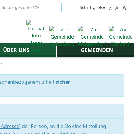
A
suchen
Schriftgröße
A
A
ÜBER UNS
GEMEINDEN
er
personenbezogenem Inhalt
sicher
l-Adresse
) der Person, an die Sie eine Mitteilung
icken Sie dann auf das Symbol für den