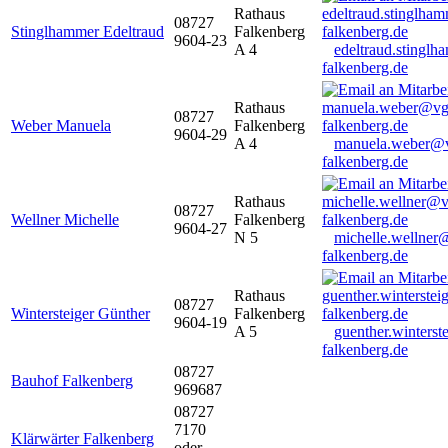
Rathaus
08727
Stinglhammer Edeltraud
Falkenberg
9604-23
A 4
edeltraud.stingl
falkenberg.de
Rathaus
08727
Weber Manuela
Falkenberg
9604-29
A 4
manuela.weber@
falkenberg.de
Rathaus
08727
Wellner Michelle
Falkenberg
9604-27
N 5
michelle.wellner
falkenberg.de
Rathaus
08727
Wintersteiger Günther
Falkenberg
9604-19
A 5
guenther.winters
falkenberg.de
08727
Bauhof Falkenberg
969687
08727
7170
Klärwärter Falkenberg
oder