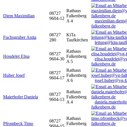
Rathaus
08727
Diem Maximilian
Falkenberg
9604-12
A 4
maximilian.diem
falkenberg.de
08727
KiTa
Fuchsgruber Anita
280
Taufkirchen
leitung@kita-tauf
Rathaus
08727
Houdelet Elisa
Falkenberg
9604-30
elisa.houdelet@v
A 5
falkenberg.de
Rathaus
08727
Huber Josef
Falkenberg
9604-17
A 6
josef.huber@vg-f
Rathaus
08727
Maierhofer Daniela
Falkenberg
9604-13
A 4
daniela.maierhof
falkenberg.de
Rathaus
08727
Pfrombeck Timo
Falkenberg
9604-15