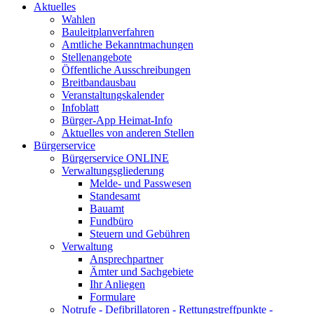
Aktuelles
Wahlen
Bauleitplanverfahren
Amtliche Bekanntmachungen
Stellenangebote
Öffentliche Ausschreibungen
Breitbandausbau
Veranstaltungskalender
Infoblatt
Bürger-App Heimat-Info
Aktuelles von anderen Stellen
Bürgerservice
Bürgerservice ONLINE
Verwaltungsgliederung
Melde- und Passwesen
Standesamt
Bauamt
Fundbüro
Steuern und Gebühren
Verwaltung
Ansprechpartner
Ämter und Sachgebiete
Ihr Anliegen
Formulare
Notrufe - Defibrillatoren - Rettungstreffpunkte -