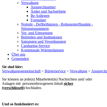
Verwaltung
Ansprechpartner
Ämter und Sachgebiete
Ihr Anliegen
Formulare
Notrufe - Defibrillatoren - Rettungstreffpunkte -
Störungsnummern
Ver- und Entsorgung
Behörden und Institutionen
Satzungen und Verordnungen
Carsharing-Service
Kommunale Wärmeplanung
Über uns
Gemeinden
Sie sind hier:
Verwaltungsgemeinschaft
>
Bürgerservice
>
Verwaltung
>
Ansprechp
Sie können an jede(n) Mitarbeiter(in) Nachrichten und/ oder
Anlagen mit personenbezogenem Inhalt
sicher
(verschlüsselt)
hochladen.
Und so funktioniert es: