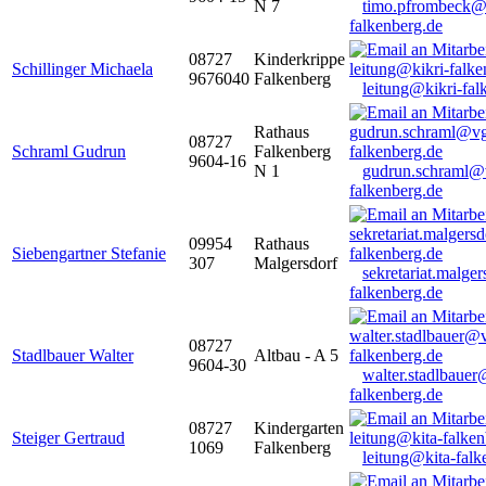
N 7
timo.pfrombeck@
falkenberg.de
08727
Kinderkrippe
Schillinger Michaela
9676040
Falkenberg
leitung@kikri-fal
Rathaus
08727
Schraml Gudrun
Falkenberg
9604-16
N 1
gudrun.schraml@
falkenberg.de
09954
Rathaus
Siebengartner Stefanie
307
Malgersdorf
sekretariat.malge
falkenberg.de
08727
Stadlbauer Walter
Altbau - A 5
9604-30
walter.stadlbaue
falkenberg.de
08727
Kindergarten
Steiger Gertraud
1069
Falkenberg
leitung@kita-falk