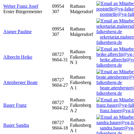
Weber Franz Josef
09954
Rathaus
Erster Bürgermeister
307
Malgersdorf
poststelle@vg-fal
09954
Rathaus
Aigner Pauline
307
Malgersdorf
sekretariat.malge
falkenberg.de
Rathaus
08727
Albrecht Heike
Falkenberg
9604-31
heike.albrecht@v
N 3
falkenberg.de
Rathaus
08727
Attenberger Beate
Falkenberg
9604-27
A 1
beate.attenberge
falkenberg.de
Rathaus
08727
Bauer Franz
Falkenberg
9604-22
A 2
franz.bauer@vg-f
Rathaus
08727
Bauer Sandra
Falkenberg
9604-18
sandra.bauer@vg
A 1
falkenberg.de