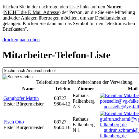
Klicken Sie in der nachfolgenden Liste links auf den
Namen
(
NICHT die E-Mail-Adresse
) der Person, an die Sie eine Mitteilung
und/oder Anlagen übertragen möchten, um zur Detailansicht zu
gelangen. Klicken Sie dann auf das Symbol für den "elektronischen
Briefkasten".
drucken
nach oben
Mitarbeiter-Telefon-Liste
Telefonliste der Mitarbeiter/innen der Verwaltung
Name
Telefon
Zimmer
Mail
Rathaus
Ganghofer Martin
08727
Falkenberg
Erster Bürgermeister
9604-12
A 3
poststelle@vg-fal
Rathaus
Fisch Otto
08727
Falkenberg
Erster Bürgermeister
9604-16
N 1
gudrun.schraml@
falkenberg.de