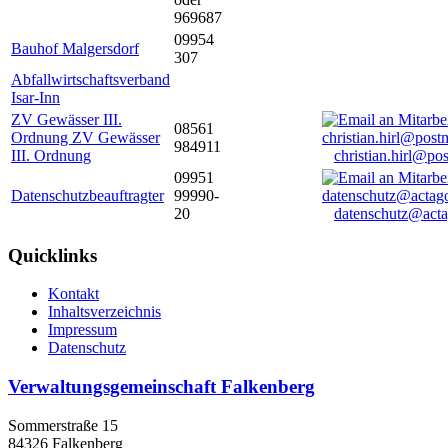
969687
09954
Bauhof Malgersdorf
307
Abfallwirtschaftsverband
Isar-Inn
ZV Gewässer III.
08561
Ordnung ZV Gewässer
984911
III. Ordnung
christian.hirl@po
09951
Datenschutzbeauftragter
99990-
20
datenschutz@acta
Quicklinks
Kontakt
Inhaltsverzeichnis
Impressum
Datenschutz
Verwaltungsgemeinschaft Falkenberg
Sommerstraße 15
84326 Falkenberg