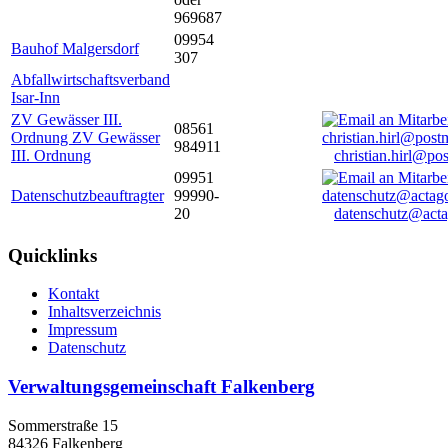
969687
09954
Bauhof Malgersdorf
307
Abfallwirtschaftsverband
Isar-Inn
ZV Gewässer III.
08561
Ordnung ZV Gewässer
984911
III. Ordnung
christian.hirl@po
09951
Datenschutzbeauftragter
99990-
20
datenschutz@acta
Quicklinks
Kontakt
Inhaltsverzeichnis
Impressum
Datenschutz
Verwaltungsgemeinschaft Falkenberg
Sommerstraße 15
84326 Falkenberg