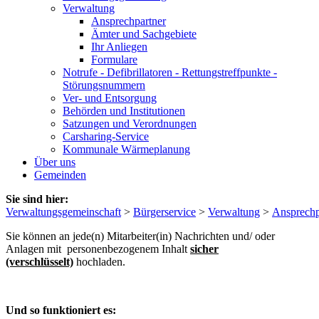
Verwaltung
Ansprechpartner
Ämter und Sachgebiete
Ihr Anliegen
Formulare
Notrufe - Defibrillatoren - Rettungstreffpunkte -
Störungsnummern
Ver- und Entsorgung
Behörden und Institutionen
Satzungen und Verordnungen
Carsharing-Service
Kommunale Wärmeplanung
Über uns
Gemeinden
Sie sind hier:
Verwaltungsgemeinschaft
>
Bürgerservice
>
Verwaltung
>
Ansprechp
Sie können an jede(n) Mitarbeiter(in) Nachrichten und/ oder
Anlagen mit personenbezogenem Inhalt
sicher
(verschlüsselt)
hochladen.
Und so funktioniert es: