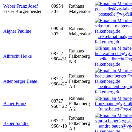
Weber Franz Josef
09954
Rathaus
Erster Bürgermeister
307
Malgersdorf
poststelle@vg-fal
09954
Rathaus
Aigner Pauline
307
Malgersdorf
sekretariat.malge
falkenberg.de
Rathaus
08727
Albrecht Heike
Falkenberg
9604-31
heike.albrecht@v
N 3
falkenberg.de
Rathaus
08727
Attenberger Beate
Falkenberg
9604-27
A 1
beate.attenberge
falkenberg.de
Rathaus
08727
Bauer Franz
Falkenberg
9604-22
A 2
franz.bauer@vg-f
Rathaus
08727
Bauer Sandra
Falkenberg
9604-18
sandra.bauer@vg
A 1
falkenberg.de