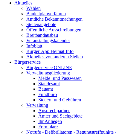
Aktuelles
Wahlen
Bauleitplanverfahren
Amtliche Bekanntmachungen
Stellenangebote
Öffentliche Ausschreibungen
Breitbandausbau
Veranstaltungskalender
Infoblatt
Bürger-App Heimat-Info
Aktuelles von anderen Stellen
Bürgerservice
Bürgerservice ONLINE
Verwaltungsgliederung
Melde- und Passwesen
Standesamt
Bauamt
Fundbüro
Steuern und Gebühren
Verwaltung
Ansprechpartner
Ämter und Sachgebiete
Ihr Anliegen
Formulare
Notrufe - Defibrillatoren - Rettungstreffpunkte -