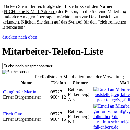
Klicken Sie in der nachfolgenden Liste links auf den
Namen
(
NICHT die E-Mail-Adresse
) der Person, an die Sie eine Mitteilung
und/oder Anlagen übertragen möchten, um zur Detailansicht zu
gelangen. Klicken Sie dann auf das Symbol für den "elektronischen
Briefkasten".
drucken
nach oben
Mitarbeiter-Telefon-Liste
Telefonliste der Mitarbeiter/innen der Verwaltung
Name
Telefon
Zimmer
Mail
Rathaus
Ganghofer Martin
08727
Falkenberg
Erster Bürgermeister
9604-12
A 3
poststelle@vg-fal
Rathaus
Fisch Otto
08727
Falkenberg
Erster Bürgermeister
9604-16
N 1
gudrun.schraml@
falkenberg.de