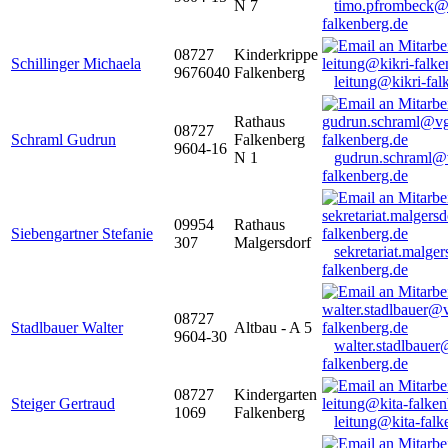
N 7
timo.pfrombeck@
falkenberg.de
08727
Kinderkrippe
Schillinger Michaela
9676040
Falkenberg
leitung@kikri-fal
Rathaus
08727
Schraml Gudrun
Falkenberg
9604-16
N 1
gudrun.schraml@
falkenberg.de
09954
Rathaus
Siebengartner Stefanie
307
Malgersdorf
sekretariat.malge
falkenberg.de
08727
Stadlbauer Walter
Altbau - A 5
9604-30
walter.stadlbaue
falkenberg.de
08727
Kindergarten
Steiger Gertraud
1069
Falkenberg
leitung@kita-falk