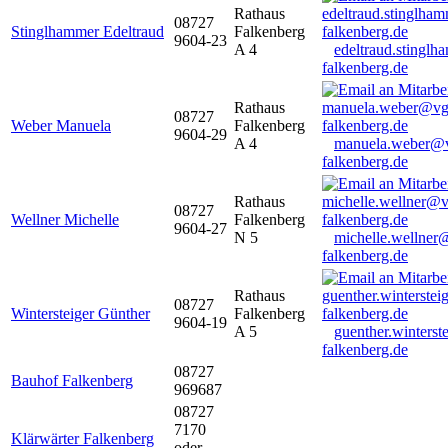
Rathaus
08727
Stinglhammer Edeltraud
Falkenberg
9604-23
A 4
edeltraud.stingl
falkenberg.de
Rathaus
08727
Weber Manuela
Falkenberg
9604-29
A 4
manuela.weber@
falkenberg.de
Rathaus
08727
Wellner Michelle
Falkenberg
9604-27
N 5
michelle.wellner
falkenberg.de
Rathaus
08727
Wintersteiger Günther
Falkenberg
9604-19
A 5
guenther.winters
falkenberg.de
08727
Bauhof Falkenberg
969687
08727
7170
Klärwärter Falkenberg
oder