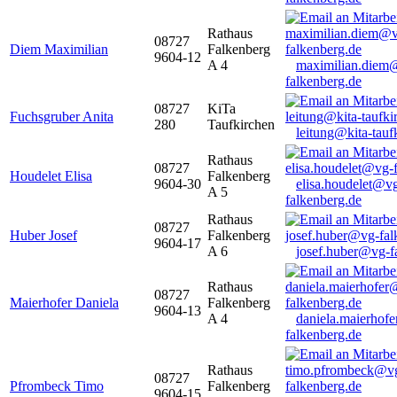
Rathaus
08727
Diem Maximilian
Falkenberg
9604-12
A 4
maximilian.diem
falkenberg.de
08727
KiTa
Fuchsgruber Anita
280
Taufkirchen
leitung@kita-tauf
Rathaus
08727
Houdelet Elisa
Falkenberg
9604-30
elisa.houdelet@v
A 5
falkenberg.de
Rathaus
08727
Huber Josef
Falkenberg
9604-17
A 6
josef.huber@vg-f
Rathaus
08727
Maierhofer Daniela
Falkenberg
9604-13
A 4
daniela.maierhof
falkenberg.de
Rathaus
08727
Pfrombeck Timo
Falkenberg
9604-15