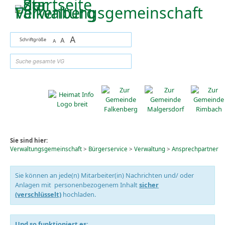
Zum Inhalt
,
zur Navigation
oder
zur Startseite
springen.
A
Schriftgröße
A
A
suchen
Sie sind hier:
Verwaltungsgemeinschaft
>
Bürgerservice
>
Verwaltung
>
Ansprechpartner
Sie können an jede(n) Mitarbeiter(in) Nachrichten und/ oder
Anlagen mit personenbezogenem Inhalt
sicher
(verschlüsselt)
hochladen.
Und so funktioniert es: