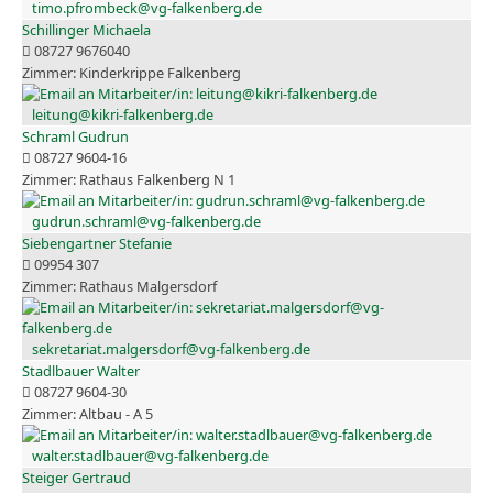
timo.pfrombeck@vg-falkenberg.de
Schillinger Michaela
08727 9676040
Kinderkrippe Falkenberg
leitung@kikri-falkenberg.de
Schraml Gudrun
08727 9604-16
Rathaus Falkenberg N 1
gudrun.schraml@vg-falkenberg.de
Siebengartner Stefanie
09954 307
Rathaus Malgersdorf
sekretariat.malgersdorf@vg-falkenberg.de
Stadlbauer Walter
08727 9604-30
Altbau - A 5
walter.stadlbauer@vg-falkenberg.de
Steiger Gertraud