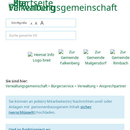
Zum Inhalt
,
zur Navigation
oder
zur Startseite
springen.
A
Schriftgröße
A
A
suchen
Sie sind hier:
Verwaltungsgemeinschaft
>
Bürgerservice
>
Verwaltung
>
Ansprechpartner
Sie können an jede(n) Mitarbeiter(in) Nachrichten und/ oder
Anlagen mit personenbezogenem Inhalt
sicher
(verschlüsselt)
hochladen.
Und so funktioniert es: