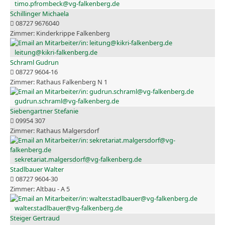
timo.pfrombeck@vg-falkenberg.de
Schillinger Michaela
08727 9676040
Kinderkrippe Falkenberg
leitung@kikri-falkenberg.de
Schraml Gudrun
08727 9604-16
Rathaus Falkenberg N 1
gudrun.schraml@vg-falkenberg.de
Siebengartner Stefanie
09954 307
Rathaus Malgersdorf
sekretariat.malgersdorf@vg-falkenberg.de
Stadlbauer Walter
08727 9604-30
Altbau - A 5
walter.stadlbauer@vg-falkenberg.de
Steiger Gertraud