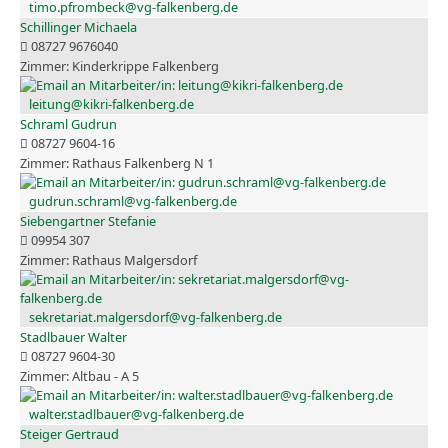
timo.pfrombeck@vg-falkenberg.de
Schillinger Michaela
08727 9676040
Kinderkrippe Falkenberg
leitung@kikri-falkenberg.de
Schraml Gudrun
08727 9604-16
Rathaus Falkenberg N 1
gudrun.schraml@vg-falkenberg.de
Siebengartner Stefanie
09954 307
Rathaus Malgersdorf
sekretariat.malgersdorf@vg-falkenberg.de
Stadlbauer Walter
08727 9604-30
Altbau - A 5
walter.stadlbauer@vg-falkenberg.de
Steiger Gertraud