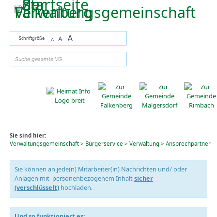
Zum Inhalt
,
zur Navigation
oder
zur Startseite
springen.
A
Schriftgröße
A
A
suchen
Sie sind hier:
Verwaltungsgemeinschaft
>
Bürgerservice
>
Verwaltung
>
Ansprechpartner
Sie können an jede(n) Mitarbeiter(in) Nachrichten und/ oder
Anlagen mit personenbezogenem Inhalt
sicher
(verschlüsselt)
hochladen.
Und so funktioniert es: