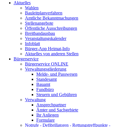
Aktuelles
Wahlen
Bauleitplanverfahren
Amtliche Bekanntmachungen
Stellenangebote
Öffentliche Ausschreibungen
Breitbandausbau
Veranstaltungskalender
Infoblatt
Bürger-App Heimat-Info
Aktuelles von anderen Stellen
Bürgerservice
Bürgerservice ONLINE
Verwaltungsgliederung
Melde- und Passwesen
Standesamt
Bauamt
Fundbüro
Steuern und Gebühren
Verwaltung
Ansprechpartner
Ämter und Sachgebiete
Ihr Anliegen
Formulare
Notrufe - Defibrillatoren - Rettungstreffpunkte -