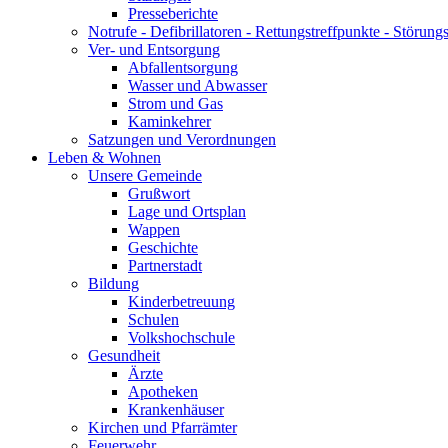
Presseberichte
Notrufe - Defibrillatoren - Rettungstreffpunkte - Störu
Ver- und Entsorgung
Abfallentsorgung
Wasser und Abwasser
Strom und Gas
Kaminkehrer
Satzungen und Verordnungen
Leben & Wohnen
Unsere Gemeinde
Grußwort
Lage und Ortsplan
Wappen
Geschichte
Partnerstadt
Bildung
Kinderbetreuung
Schulen
Volkshochschule
Gesundheit
Ärzte
Apotheken
Krankenhäuser
Kirchen und Pfarrämter
Feuerwehr